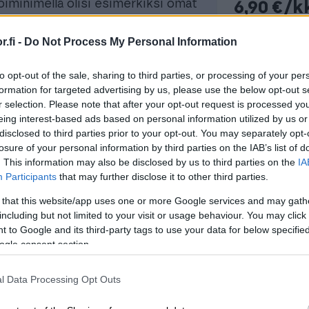
oiminimellä olisi esimerkiksi omat
6,90 €/k
 kiinteästi aputoiminimen logon.
Hintoihin lisä
.fi -
Do Not Process My Personal Information
Finago Proco
la, asiakaskohtaisesti ja voidaan
to opt-out of the sale, sharing to third parties, or processing of your per
formation for targeted advertising by us, please use the below opt-out s
Ti
r selection. Please note that after your opt-out request is processed y
eing interest-based ads based on personal information utilized by us or
disclosed to third parties prior to your opt-out. You may separately opt-
losure of your personal information by third parties on the IAB’s list of
. This information may also be disclosed by us to third parties on the
IA
Participants
that may further disclose it to other third parties.
Aputoiminimelle oma
 that this website/app uses one or more Google services and may gath
laskupohja sisältäen
including but not limited to your visit or usage behaviour. You may click 
 to Google and its third-party tags to use your data for below specifi
aputoiminimen logon.
ogle consent section.
l Data Processing Opt Outs