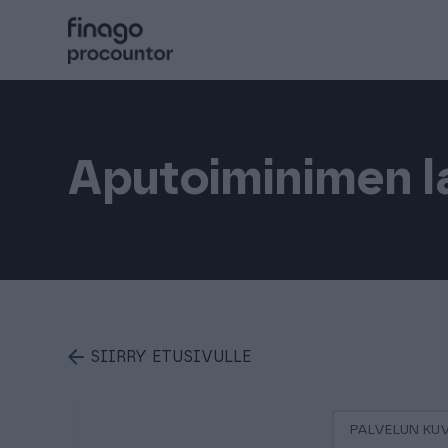
Hyppää
sisältöön
Procountor
Aputoiminimen l
Solo
Sopimuskone
Allekirjoitus
SIIRRY ETUSIVULLE
Aika
PALVELUN KU