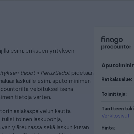
hjilla esim. erikseen yrityksen
Aputoimini
rityksen tiedot > Perustiedot
pidetään
Ratkaisualue:
haluaa laskuille esim. aputoiminimen
countorilta veloituksellisena
Toimittaja:
nimen tietoja varten.
Tuotteen tuki
orin asiakaspalvelun kautta.
Verkkosivut
ulisi toinen laskupohja,
uvan yläreunassa sekä laskun kuvan
Hinta: