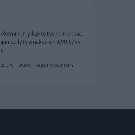
tekeminen ylläpitotyönä maksaa
ohjan säilytysmaksu on 6,90 €/kk.
i.
V 25,5 %. Tutustu Finago Procountorin