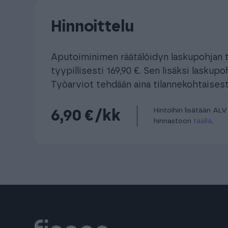
Hinnoittelu
Aputoiminimen räätälöidyn laskupohjan 
tyypillisesti 169,90 €. Sen lisäksi laskup
Työarviot tehdään aina tilannekohtaisest
Hintoihin lisätään AL
6,90 €/kk
hinnastoon
täällä
.