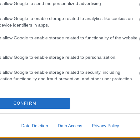
a ei ole käytettävissä Finago
to allow Google to send me personalized advertising.
dessä asiakaspalveluun niin
o allow Google to enable storage related to analytics like cookies on
 on mahdollista tehdä.
evice identifiers in apps.
 laskupohja on valmis, tämä
o allow Google to enable storage related to functionality of the website
o Procountor -ympäristöön.
o allow Google to enable storage related to personalization.
rissa käytössä oleva
sa
Hallinta > Yrityksen tiedot >
o allow Google to enable storage related to security, including
lmiita vaihtoehtoja ovat Procountor-
cation functionality and fraud prevention, and other user protection.
lee näkyviin myös vaihtoehdoksi
CONFIRM
letuksena. Laskupohja voidaan myös
Data Deletion
Data Access
Privacy Policy