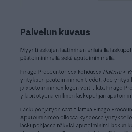
Palvelun kuvaus
Myyntilaskujen laatiminen erilaisilla laskupo
päätoiminimellä sekä aputoiminimellä.
Finago Procountorissa kohdassa
Hallinta > Y
yrityksen päätoiminimen tiedot. Jos yritys 
ja aputoiminimen logon voit tilata Finago Pro
ylläpitotyönä erillinen laskupohjan aputoimi
Laskupohjatyön saat tilattua Finago Procount
Aputoiminimen ollessa kyseessä yritykselle t
laskupohjassa näkyisi aputoiminimi laskun k