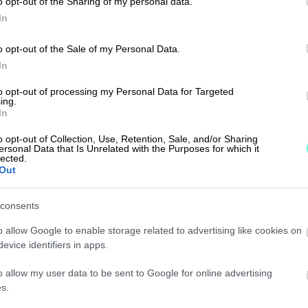
o opt-out of the Sharing of my personal data.
In
o opt-out of the Sale of my Personal Data.
In
to opt-out of processing my Personal Data for Targeted
ing.
In
rityksen tiedot > Perustiedot
o opt-out of Collection, Use, Retention, Sale, and/or Sharing
ersonal Data that Is Unrelated with the Purposes for which it
iedot. Jos haluat tilata esim.
lected.
Out
a veloituksellisena ylläpitotyönä
varten. Veloitus tarkistetaan
consents
ssa Finago Procountorin
o allow Google to enable storage related to advertising like cookies on
evice identifiers in apps.
laa ominaisuus
kautta laskupohjan
o allow my user data to be sent to Google for online advertising
sä laskupohjalle tulisi yrityksen
s.
askun kuvan alatunnisteeseen ja