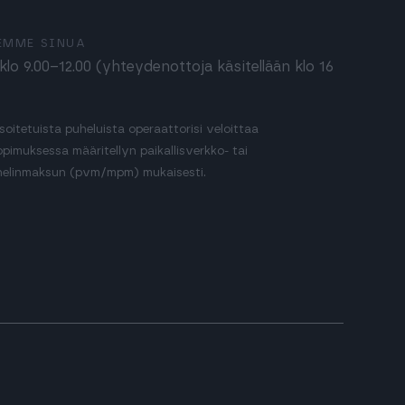
EMME SINUA
lo 9.00–12.00 (yhteydenottoja käsitellään klo 16
 soitetuista puheluista operaattorisi veloittaa
opimuksessa määritellyn paikallisverkko- tai
elinmaksun (pvm/mpm) mukaisesti.