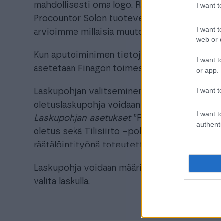
mahdollisesti oma logo. Räätälöity laskupohj
I want 
Procountor Solon tuoteversiossa, ole yhtey
I want t
arvioimme millaisia muutoksia laskupohjaasi
web or d
Kun aputoiminimen tietoja varten toteutettu
I want t
asetetaan Finagon toimesta yrityksen Finag
or app.
I want t
Laskupohjan valitseminen: Finago Procounto
oletuslaskupohja voidaan määrittää kohdas
I want t
Laskupohjan asetukset
”Pohja”-kentässä. Va
authenti
oletus sekä Tilisiirto –pohjat. Valikkoon tu
räätälöintityönä toteutettu laskupohja.
Laskupohja voidaan määritellä asiakkaille o
valita laskulla.