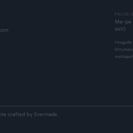
PALVEL
Ma–pe k
asti)
.com
Finagolle
liittymäs
matkapuh
ite crafted by
Evermade
.