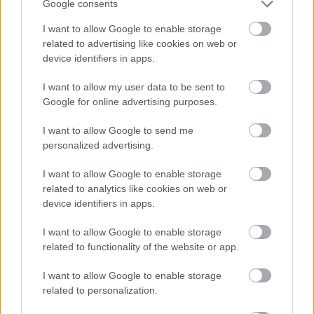
Google consents
I want to allow Google to enable storage
Hinnoittelu
related to advertising like cookies on web or
device identifiers in apps.
Integraatioiden hinta 99-
I want to allow my user data to be sent to
Google for online advertising purposes.
129 € / kk
I want to allow Google to send me
personalized advertising.
Peruskäyttöönotto alk.
900 €.
I want to allow Google to enable storage
Hintaan ei sisälly Procountorin API-maksua.
related to analytics like cookies on web or
Procountor-APIn hintaan voit
device identifiers in apps.
tutustua
täällä
.
I want to allow Google to enable storage
related to functionality of the website or app.
Hintaan ei sisälly Mewsin kustannuksia.
I want to allow Google to enable storage
related to personalization.