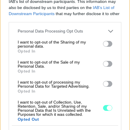
IAB’s list of downstream participants. This information may
also be disclosed by us to third parties on the
IAB’s List of
Flashnoden integraatiossa
Mewsissä muodostetut
Downstream Participants
that may further disclose it to other
laskut siirtyvät automaattisesti Procountoriin ja
third parties.
kuitit siirtyvät vakiona automaattisesti
Procountoriin
.
Please note that this website/app uses one or more Google
Personal Data Processing Opt Outs
services and may gather and store information including but
Kassassa maksetut tapahtumat voidaan
not limited to your visit or usage behaviour. You may click to
I want to opt-out of the Sharing of my
personal data.
grant or deny consent to Google and its third-party tags to
tarvittaessa siirtää Procountoriin yhtenä
Opted In
use your data for below specified purposes in below Google
koontitositteena. Koontitoteutus ei ole vakiona
consent section.
I want to opt-out of the Sale of my
käytössä, vaan se määritellään erikseen osana
Personal Data.
Flashnoden toteuttamaa hallittua ja valvottua
Opted In
integraatioratkaisua, huomioiden käytettävissä
I want to opt-out of processing my
olevat rajapinnat sekä asiakkaan liiketoiminnan
Personal Data for Targeted Advertising.
tarpeet.
Opted In
I want to opt-out of Collection, Use,
Ota yhteyttä, niin kartoitetaan yhdessä
Retention, Sale, and/or Sharing of my
liiketoimintanne tarpeet ja rakennetaan teille paras
Personal Data that Is Unrelated with the
Purposes for which it was collected.
mahdollinen ratkaisu Mewsin ja Procountorin välille.
Opted Out