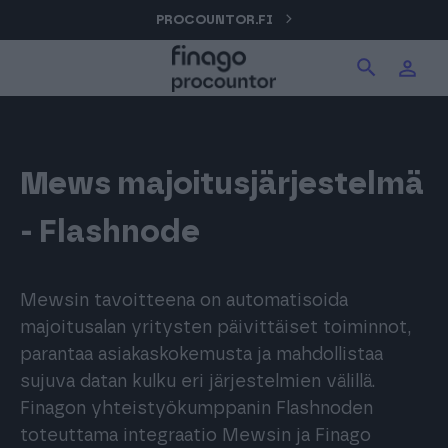
Hyppää
PROCOUNTOR.FI
Hae tuotteita verkkosivuilta
Kirjaudu
sisältöön
Procountor
Hae
Solo
Mews majoitusjärjestelmä
- Flashnode
Sopimuskone
Mewsin tavoitteena on automatisoida
Allekirjoitus
majoitusalan yritysten päivittäiset toiminnot,
parantaa asiakaskokemusta ja mahdollistaa
sujuva datan kulku eri järjestelmien välillä.
Aika
Finagon yhteistyökumppanin Flashnoden
toteuttama integraatio Mewsin ja Finago