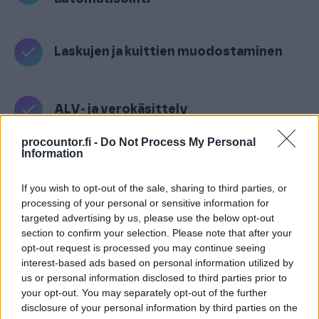
Laskujen ja kuittien muodostaminen
ALV- ja verokäsittely
procountor.fi -
Do Not Process My Personal
Information
Raportointi ja analytiikka
If you wish to opt-out of the sale, sharing to third parties, or
processing of your personal or sensitive information for
targeted advertising by us, please use the below opt-out
section to confirm your selection. Please note that after your
Finago Procountor + Mews
opt-out request is processed you may continue seeing
interest-based ads based on personal information utilized by
Procountorin ja
Mewsin
välinen integraatio
us or personal information disclosed to third parties prior to
Flashnoden avulla tuo automaation ja tehokkuuden
your opt-out. You may separately opt-out of the further
hotellien ja majoituspalveluiden taloushallintoon.
disclosure of your personal information by third parties on the