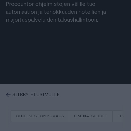
Procountor ohjelmistojen välille tuo
automaation ja tehokkuuden hotellien ja
majoituspalveluiden taloushallintoon.
SIIRRY ETUSIVULLE
OHJELMISTON KUVAUS
OMINAISUUDET
FINA