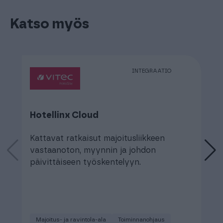
Katso myös
INTEGRAATIO
Hotellinx Cloud
R
Kattavat ratkaisut majoitusliikkeen
M
vastaanoton, myynnin ja johdon
al
päivittäiseen työskentelyyn.
Majoitus- ja ravintola-ala
Toiminnanohjaus