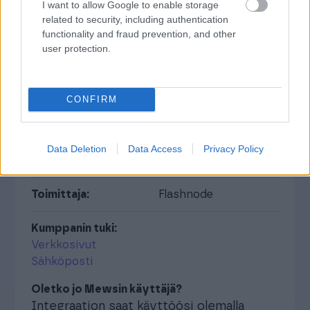
I want to allow Google to enable storage
INTEGRAATIO
related to security, including authentication
functionality and fraud prevention, and other
user protection.
Mews majoitusjärjestelmä - Flashnode
CONFIRM
Toimiala:
Majoitus- ja ravintola-
ala
Data Deletion
Data Access
Privacy Policy
Ratkaisualue:
Toiminnanohjaus
Toimittaja:
Flashnode
Kumppanin tuki:
Verkkosivut
Sähköposti
Oletko jo Mewsin käyttäjä?
Integraation saat käyttöösi olemalla