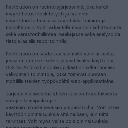
Restolution on ravintolajärjestelmä, joka kerää
myyntitietosi keskitetysti ja hallinnoi
myyntituotteitasi sekä ravintolasi toimintoja
monelta osin. Voit tarkastella myynnin kehittymistä
sekä varastonhallintaa reaaliajassa sekä analysoida
tietoja laajalla raportoinnilla.
Restolution on käytettävissä miltä vain laitteelta,
jossa on internet-selain, ja saat lisäksi käyttöösi
IOS tai Android mobiiliapplikaation sekä runsaan
valikoiman toimintoja, jotka toimivat suoraan
mobiililaitteiden työpöydältä web-applikaatioina.
Järjestelmä soveltuu yhden kassan toteutuksesta
satojen toimipaikkojen
vaativiin monikanavaisiin ympäristöihin. Voit ottaa
käyttöön ominaisuuksia sitä mukaan, kun niitä
tarvitset. Voit myös valita pois ominaisuuksia