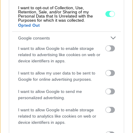
toteutettu API-rajapinta, jonka avulla on mahdollista
I want to opt-out of Collection, Use,
siirtää sekä myyntilaskuja että kirjanpitoaineistoa
Retention, Sale, and/or Sharing of my
Personal Data that Is Unrelated with the
(=kassamyynnit) Restolutionista Procountoriin.
Purposes for which it was collected.
Rajapinnan käyttö automatisoi toimintoja.
Opted Out
Myyntilaskuja ei tarvitsee erikseen luoda
Google consents
Procountorissa vaan ne muodostuvat
automaattisesti ja kassan kautta tehdyt myynnit
I want to allow Google to enable storage
kohdistuvat automaattisesti oikeille kirjanpitotileille
related to advertising like cookies on web or
ja maksutavoille Procountorissa.
device identifiers in apps.
Rajapinnan saa käyttöönsä olemalla yhteydessä
I want to allow my user data to be sent to
Google for online advertising purposes.
Restolutionin asiakaspalveluun.
I want to allow Google to send me
personalized advertising.
Hinnoittelu
I want to allow Google to enable storage
related to analytics like cookies on web or
device identifiers in apps.
Palvelun hintaa voi tiedustella kumppanilta.