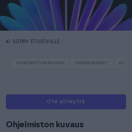
SIIRRY ETUSIVULLE
OHJELMISTON KUVAUS
OMINAISUUDET
ASIA
Ota yhteyttä
Ohjelmiston kuvaus