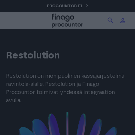
Hyppää
PROCOUNTOR.FI
Hae tuotteita verkkosivuilta
Kirjaudu
sisältöön
Procountor
Hae
Solo
Restolution
Sopimuskone
Restolution on monipuolinen kassajärjestelmä
ravintola-alalle. Restolution ja Finago
Procountor toimivat yhdessä integraation
Allekirjoitus
avulla.
Aika