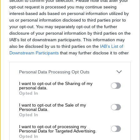
section to confirm your selection. Please note that after your
Erilaisia integraatioita esim. Foodora ja
opt-out request is processed you may continue seeing
Wolt integraatiot
interest-based ads based on personal information utilized by
us or personal information disclosed to third parties prior to
your opt-out. You may separately opt-out of the further
disclosure of your personal information by third parties on the
Asiakaskokemuksia
IAB’s list of downstream participants. This information may
also be disclosed by us to third parties on the
IAB’s List of
Downstream Participants
that may further disclose it to other
”Nykyajan ravintola- ja vähittäiskaupassa
third parties.
asiakaskokemus on keskiössä. Asiakkaiden
odotukset nopeista ja personoiduista palveluista
Please note that this website/app uses one or more Google
Personal Data Processing Opt Outs
services and may gather and store information including but
kasvavat jatkuvasti. Restolutionin ja Intellipocketin
not limited to your visit or usage behaviour. You may click to
I want to opt-out of the Sharing of my
yhteistyö vastaa tähän yhdistämällä modernin
personal data.
grant or deny consent to Google and its third-party tags to
kassajärjestelmän ja tehokkaan kanta-
Opted In
use your data for below specified purposes in below Google
asiakasratkaisun.” Lue asiakastarina
täältä
.
consent section.
I want to opt-out of the Sale of my
Personal Data.
Opted In
Integraation kuvaus
I want to opt-out of processing my
Personal Data for Targeted Advertising.
Restolutionin ja Finago Procountorin välille on
Opted In