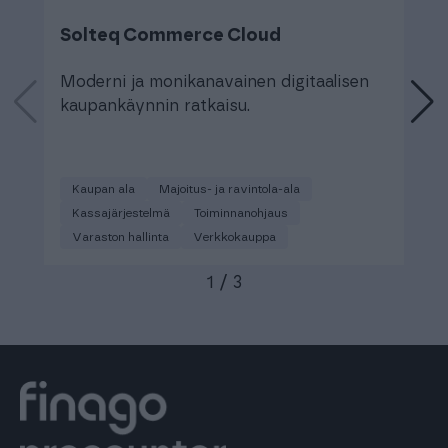
Solteq Commerce Cloud
C
k
Moderni ja monikanavainen digitaalisen
kaupankäynnin ratkaisu.
K
m
Kaupan ala
Majoitus- ja ravintola-ala
Kassajärjestelmä
Toiminnanohjaus
Varaston hallinta
Verkkokauppa
1
/
3