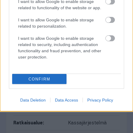
I want to allow Google to enable storage
Hinta ei sisällä Finago Procountor -API:n
related to functionality of the website or app.
hintaa, Procountorin hinnastoon voit
tutustua
täältä
.
I want to allow Google to enable storage
related to personalization.
I want to allow Google to enable storage
related to security, including authentication
functionality and fraud prevention, and other
user protection.
INTEGRAATIO
CONFIRM
Restolution
Data Deletion
Data Access
Privacy Policy
Toimiala:
Majoitus- ja ravintola-
ala
Ratkaisualue:
Kassajärjestelmä