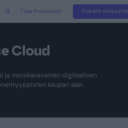
Hae tuotteita verkkosivuilta
Kirjaudu
Kokeile maksutt
Tilaa Procountor
e Cloud
ja monikanavainen digitaalisen
onentyyppisten kaupan alan