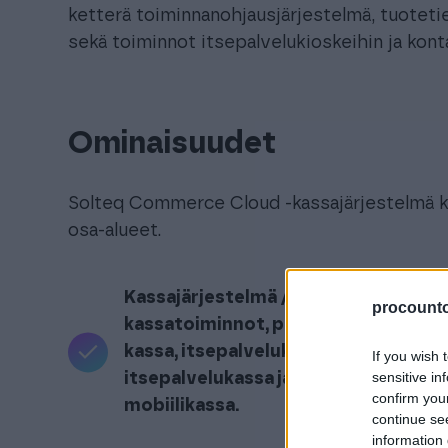
ketterä toiminnanohjausjärjestelmä, tuoteti
sekä toiminnot itsepalvelukioskeihin ja kont
Ominaisuudet
Solteq Commerce Cloud -kassajärjestelmä k
osa-alueet.
Kassajärjestelmä /
procountor
kassatoiminnot, perinteinen
kassa, itsepalvelukioski tai
If you wish 
sensitive in
itsepalvelukassa ja
confirm you
mobiilikassa.
continue se
information 