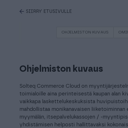
SIIRRY ETUSIVULLE
OHJELMISTON KUVAUS
OMI
Ohjelmiston kuvaus
Solteq Commerce Cloud on myyntijärjestelmä
toimialoille aina perinteisestä kaupan alan ki
vaikkapa laskettelukeskuksista huvipuistoihi
mahdollistaa monikanavaisen liiketoiminnan 
myymälän, itsepalvelukassojen / -myyntipis
yhdistämisen helposti hallittavaksi kokonai