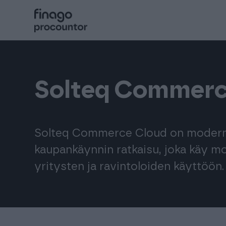
Hyppää
sisältöön
Procountor
Solteq Commerc
Solo
Sopimuskone
Solteq Commerce Cloud on moderni 
kaupankäynnin ratkaisu, joka käy m
Allekirjoitus
yritysten ja ravintoloiden käyttöön.
Aika