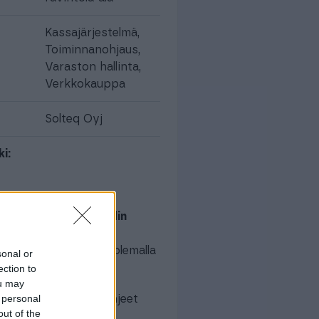
Kassajärjestelmä
,
Toiminnanohjaus
,
Varaston hallinta
,
Verkkokauppa
Solteq Oyj
i:
lteq Commerce Cloudin
isun saat käyttöösi olemalla
sonal or
lteqiin.
ection to
ou may
 personal
PIn käyttöönoton ohjeet
out of the