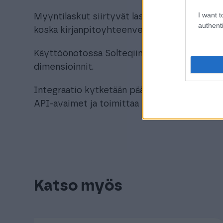
I want t
Myyntilaskut siirtyvät laskuittain. Laskujen k
authenti
koska kirjanpitoyhteenveto sisältää myös las
Käyttöönotossa Solteqiin perustetaan tarvitta
dimensioinnit.
Integraatio kytketään päälle Solteqin toimes
API-avaimet ja toimittaa ne Solteqille.
Katso myös