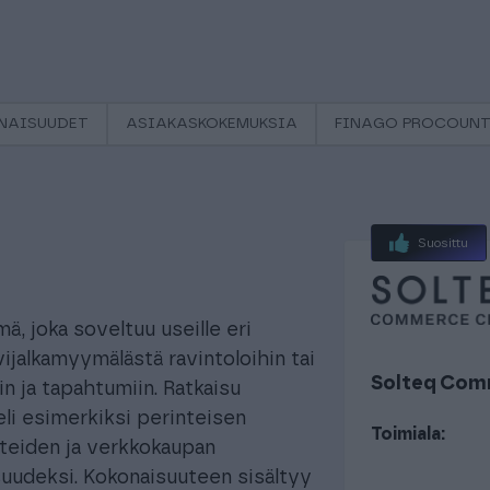
NAISUUDET
ASIAKASKOKEMUKSIA
FINAGO PROCOUNT
Suosittu
, joka soveltuu useille eri
vijalkamyymälästä ravintoloihin tai
Solteq Com
n ja tapahtumiin. Ratkaisu
eli esimerkiksi perinteisen
Toimiala:
teiden ja verkkokaupan
suudeksi. Kokonaisuuteen sisältyy