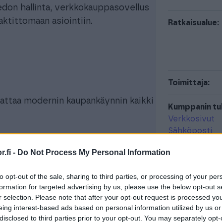
edon hallinta, verkkokauppasovellus
aktittomaan asiointiin.
Ratkaisualue:
Toimittaja:
attaa modernin kaupankäynnin kaikki
Kumppanin tuk
Verkkosivut
Sähköposti
Myynnin, tilausten ja
Oletko jo So
.fi -
Do Not Process My Personal Information
toimitusten seuranta ja
käyttäjä?
tuotetiedon ja
Kokonaisratka
to opt-out of the sale, sharing to third parties, or processing of your per
yhteydessä So
formation for targeted advertising by us, please use the below opt-out s
varastonhallinta.
r selection. Please note that after your opt-out request is processed y
eing interest-based ads based on personal information utilized by us or
Procountor-A
disclosed to third parties prior to your opt-out. You may separately opt-
löydät
täältä
.