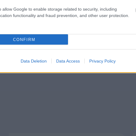
o allow Google to enable storage related to security, including
irjanpito kirjataan esim. tilimyyntiin,
cation functionality and fraud prevention, and other user protection.
kujen kirjanpidot eriteltynä.
vat kirjanpidon tilit ja
CONFIRM
ta, asiakkaan pitää ainoastaan luoda
Data Deletion
Data Access
Privacy Policy