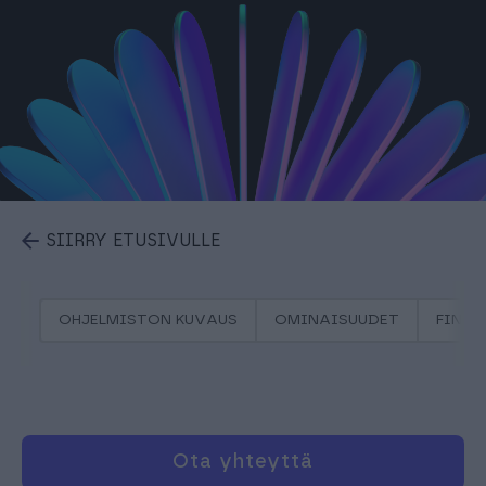
SIIRRY ETUSIVULLE
OHJELMISTON KUVAUS
OMINAISUUDET
FINAG
Ota yhteyttä