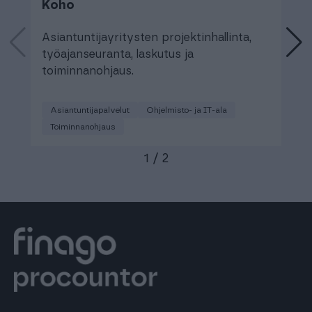
Koho
C
Asiantuntijayritysten projektinhallinta,
L
työajanseuranta, laskutus ja
a
toiminnanohjaus.
Asiantuntijapalvelut
Ohjelmisto- ja IT-ala
Toiminnanohjaus
1
/
2