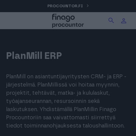
Hyppää
PROCOUNTOR.FI
Hae tuotteita verkkosivuilta
Kirjaudu
sisältöön
Procountor
Hae
Solo
PlanMill ERP
Sopimuskone
PlanMill on asiantuntijayritysten CRM- ja ERP -
järjestelmä. PlanMillissä voi hoitaa myynnin,
projektit, tehtävät, matka- ja kululaskut,
Allekirjoitus
työajanseurannan, resursoinnin sekä
laskutuksen. Yhdistämällä PlanMillin Finago
Procountoriin saa vaivattomasti siirrettyä
Aika
tiedot toiminnanohjauksesta taloushallintoon.