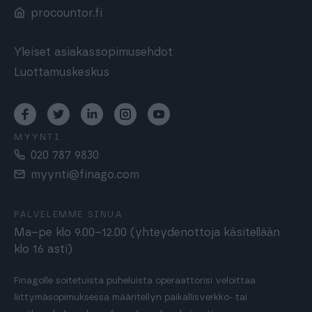
procountor.fi
Yleiset asiakassopimusehdot
Luottamuskeskus
MYYNTI
020 787 9830
myynti@finago.com
PALVELEMME SINUA
Ma–pe klo 9.00–12.00 (yhteydenottoja käsitellään
klo 16 asti)
Finagolle soitetuista puheluista operaattorisi veloittaa
liittymäsopimuksessa määritellyn paikallisverkko- tai