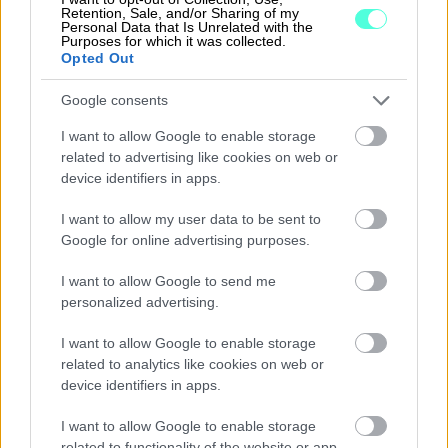
saumattomasti yhdeksi kokonaisuudeksi ja kaikki
Retention, Sale, and/or Sharing of my
Personal Data that Is Unrelated with the
tieto on saatavilla suoraan pilvipalveluista ajasta ja
Purposes for which it was collected.
Opted Out
paikasta riippumatta.
Google consents
PlanMill Invoice Connector for Procountor -
liittymän avulla myyntilaskuaineisto siirretään
I want to allow Google to enable storage
PlanMillistä Finago Procountoriin automaattisesti.
related to advertising like cookies on web or
Myyntilaskujen mukana siirtyvät asiakastiedot,
device identifiers in apps.
tuoterekisterissä olevat tuotteet, kustannuspaikat
I want to allow my user data to be sent to
sekä myyntitilit.
Google for online advertising purposes.
PlanMill Expense Connector for Procountor -
I want to allow Google to send me
liittymän avulla matka- ja kululaskut liitteineen (PDF)
personalized advertising.
siirretään PlanMillistä Finago Procountoriin
automaattisesti. Matka- ja kululaskujen mukana
I want to allow Google to enable storage
siirtyvät mm. henkilön osoite- ja pankkitiedot
related to analytics like cookies on web or
device identifiers in apps.
(IBAN), sosiaaliturvatunnus, pankkitiedot ja kululajit.
I want to allow Google to enable storage
related to functionality of the website or app.