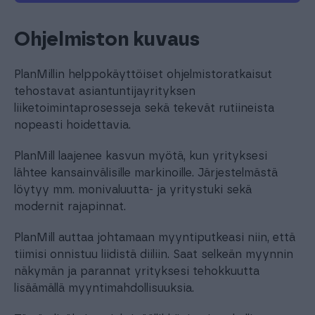
Ohjelmiston kuvaus
PlanMillin helppokäyttöiset ohjelmistoratkaisut
tehostavat asiantuntijayrityksen
liiketoimintaprosesseja sekä tekevät rutiineista
nopeasti hoidettavia.
PlanMill laajenee kasvun myötä, kun yrityksesi
lähtee kansainvälisille markinoille. Järjestelmästä
löytyy mm. monivaluutta- ja yritystuki sekä
modernit rajapinnat.
PlanMill auttaa johtamaan myyntiputkeasi niin, että
tiimisi onnistuu liidistä diiliin. Saat selkeän myynnin
näkymän ja parannat yrityksesi tehokkuutta
lisäämällä myyntimahdollisuuksia.