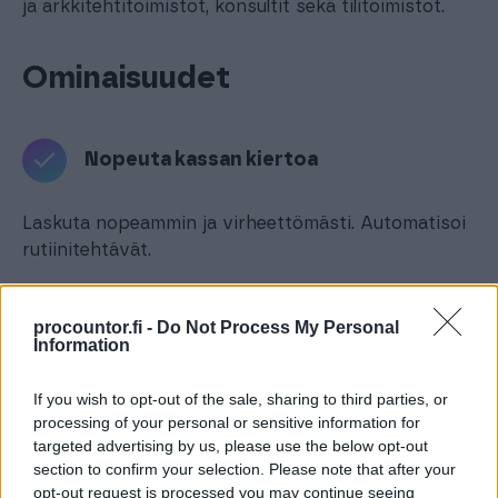
ja arkkitehtitoimistot, konsultit sekä tilitoimistot.
Ominaisuudet
Nopeuta kassan kiertoa
Laskuta nopeammin ja virheettömästi. Automatisoi
rutiinitehtävät.
procountor.fi -
Do Not Process My Personal
Tehosta projekteja
Information
Hallinnoi projekteja ja resursseja läpinäkyvästi
If you wish to opt-out of the sale, sharing to third parties, or
processing of your personal or sensitive information for
ja tehokkaasti.
targeted advertising by us, please use the below opt-out
section to confirm your selection. Please note that after your
opt-out request is processed you may continue seeing