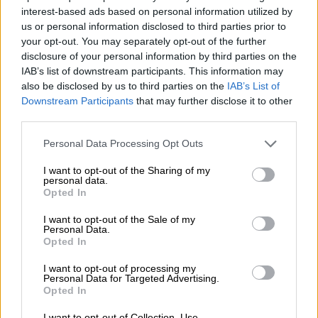
Myy enemmän
interest-based ads based on personal information utilized by
us or personal information disclosed to third parties prior to
your opt-out. You may separately opt-out of the further
Hallinnoi myyntiputkea, luo tarjouksia ja
disclosure of your personal information by third parties on the
tilausvahvistuksia nopeammin.
IAB’s list of downstream participants. This information may
also be disclosed by us to third parties on the
IAB’s List of
Downstream Participants
that may further disclose it to other
third parties.
Paranna asiakastyytyväisyyttä
Please note that this website/app uses one or more Google
Personal Data Processing Opt Outs
services and may gather and store information including but
Käsittele palvelupyynnöt tehokkaasti alusta
not limited to your visit or usage behaviour. You may click to
I want to opt-out of the Sharing of my
loppuun.
personal data.
grant or deny consent to Google and its third-party tags to
Opted In
use your data for below specified purposes in below Google
consent section.
I want to opt-out of the Sale of my
Finago Procountor + PlanMill
Personal Data.
Opted In
ERP
I want to opt-out of processing my
Personal Data for Targeted Advertising.
Opted In
Yhdistämällä PlanMillin ja Finago Procountorin
yrityksen toiminnanohjaus ja talous integroituvat
I want to opt-out of Collection, Use,