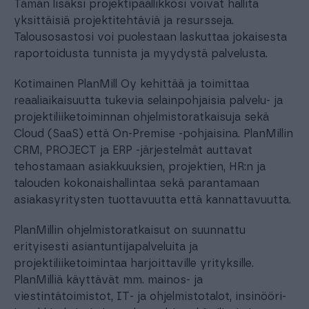
Tämän lisäksi projektipäällikkösi voivat hallita
yksittäisiä projektitehtäviä ja resursseja.
Talousosastosi voi puolestaan laskuttaa jokaisesta
raportoidusta tunnista ja myydystä palvelusta.
Kotimainen PlanMill Oy kehittää ja toimittaa
reaaliaikaisuutta tukevia selainpohjaisia palvelu- ja
projektiliiketoiminnan ohjelmistoratkaisuja sekä
Cloud (SaaS) että On-Premise -pohjaisina. PlanMillin
CRM, PROJECT ja ERP -järjestelmät auttavat
tehostamaan asiakkuuksien, projektien, HR:n ja
talouden kokonaishallintaa sekä parantamaan
asiakasyritysten tuottavuutta että kannattavuutta.
PlanMillin ohjelmistoratkaisut on suunnattu
erityisesti asiantuntijapalveluita ja
projektiliiketoimintaa harjoittaville yrityksille.
PlanMilliä käyttävät mm. mainos- ja
viestintätoimistot, IT- ja ohjelmistotalot, insinööri-