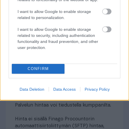
Oletko jo Planmill ERPin
käyttäjä?
I want to allow Google to enable storage
related to personalization.
Jätä yhteydenottopyyntö tämän sivun ”Jätä
I want to allow Google to enable storage
yhteydenottopyyntö” -panikkeesta tai ota
related to security, including authentication
yhteyttä PlanMill ERP kumppaniin
functionality and fraud prevention, and other
user protection.
Finago Procountorin päässä integraation
aktivointi asiakaspalvelun kautta
liittymat@procountor.com
CONFIRM
Data Deletion
Data Access
Privacy Policy
Hinnoittelu
Palvelun hintaa voi tiedustella kumppanilta.
Hinta ei sisällä Finago Procountorin
automaattisiirtoliittymän (SFTP) hintaa,