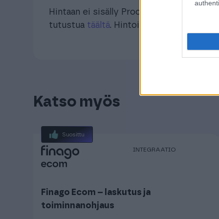
authenti
Hintaan ei sisälly Procountorin API maks
tutustua
täältä
. Hintoihin lisätään ALV 25,
Katso myös
Suosittu
INTEGRAATIO
Finago Ecom – laskutus ja
toiminnanohjaus