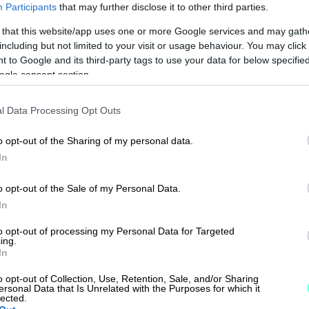
Participants
that may further disclose it to other third parties.
 that this website/app uses one or more Google services and may gath
including but not limited to your visit or usage behaviour. You may click 
 to Google and its third-party tags to use your data for below specifi
ogle consent section.
essä API-rajapinnan avulla.
l Data Processing Opt Outs
iirtyvät automaattisesti Finago
eamman laskutuksen ja reaaliaikaisen
o opt-out of the Sharing of my personal data.
linnon välillä. Tiedonsiirron
In
n syöttöä sekä minimoi inhimillisten
o opt-out of the Sale of my Personal Data.
In
ortti + mahdolliset kuvat) Finago
nen sähköisesti selkeyttää
to opt-out of processing my Personal Data for Targeted
ing.
ä laskuista johtuvia selvityksiä.
In
 yhteistä tuoterekisteriä. Tiedon
o opt-out of Collection, Use, Retention, Sale, and/or Sharing
vät automaattisesti ohjelmistojen
ersonal Data that Is Unrelated with the Purposes for which it
lected.