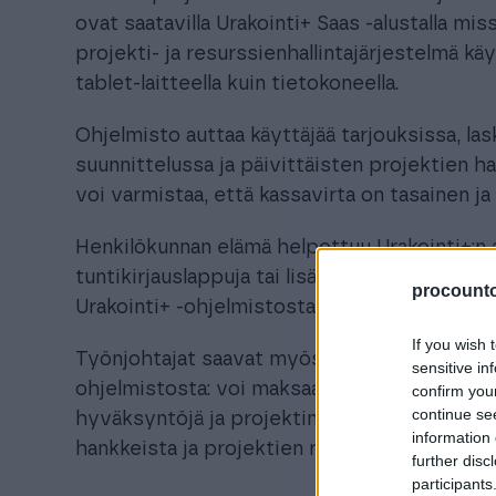
ovat saatavilla Urakointi+ Saas -alustalla miss
projekti- ja resurssienhallintajärjestelmä kä
tablet-laitteella kuin tietokoneella.
Ohjelmisto auttaa käyttäjää tarjouksissa, la
suunnittelussa ja päivittäisten projektien hal
voi varmistaa, että kassavirta on tasainen ja 
Henkilökunnan elämä helpottuu Urakointi+:n a
tuntikirjauslappuja tai lisätyöraportteja. Kai
procountor
Urakointi+ -ohjelmistosta. Riittää, kun on puh
If you wish 
Työnjohtajat saavat myös kaikki tarvittavat 
sensitive in
ohjelmistosta: voi maksaa palkkoja, seurata 
confirm you
continue se
hyväksyntöjä ja projektinsuunnittelua. Urakoi
information 
hankkeista ja projektien resurssointi onnistu
further disc
participants