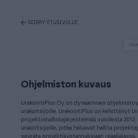
SIIRRY ETUSIVULLE
OHJ
Ohjelmiston kuvaus
UrakointiPlus Oy on dynaaminen ohjelmistoyr
urakoitsijoille. UrakointiPlus on kehittänyt Ur
projektinhallintajärjestelmää vuodesta 2012.
urakoitsijoille, jotka haluavat hallita projekt
seurata projektikustannuksiaan reaaliajassa. 