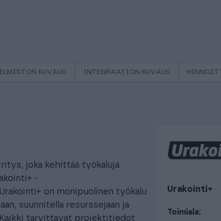
ELMISTON KUVAUS
INTEGRAATION KUVAUS
HINNOIT
itys, joka kehittää työkaluja
akointi+ -
Urakointi+
 Urakointi+ on monipuolinen työkalu
ejaan, suunnitella resurssejaan ja
Toimiala:
Kaikki tarvittavat projektitiedot