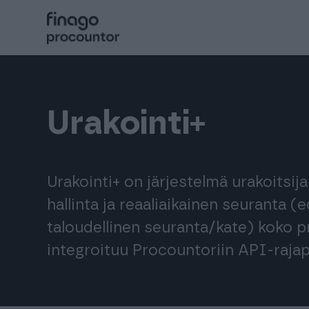
Hyppää
sisältöön
Procountor
Urakointi+
Solo
Sopimuskone
Urakointi+ on järjestelmä urakoitsija
hallinta ja reaaliaikainen seuranta 
Allekirjoitus
taloudellinen seuranta/kate) koko pr
integroituu Procountoriin API-rajap
Aika