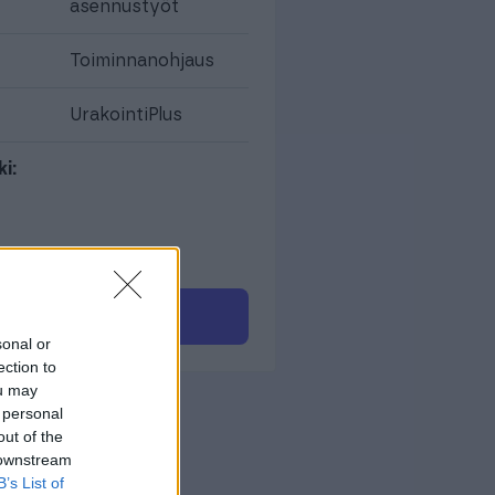
asennustyöt
Toiminnanohjaus
UrakointiPlus
i:
Ota yhteyttä
sonal or
ection to
ou may
 personal
out of the
 downstream
B’s List of