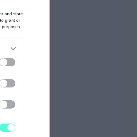
er and store
to grant or
ed purposes