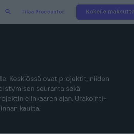
Hae tuotteita verkkosivuilta
Kirjaudu
Kokeile maksutt
Tilaa Procountor
lle. Keskiössä ovat projektit, niiden
(edistymisen seuranta sekä
ojektin elinkaaren ajan. Urakointi+
innan kautta.