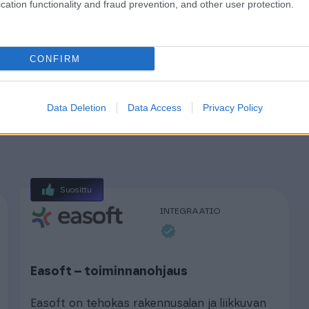
cation functionality and fraud prevention, and other user protection.
ua. Procountor-API:n hintaan voit
5 %.
CONFIRM
Data Deletion
Data Access
Privacy Policy
Suosittu
INTEGRAATIO
Easoft – toiminnanohjaus
Easoft on tehokas rakennusalan ja liikkuvan