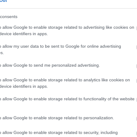
Out
 ostolaskut Finago Procountorista
consents
 ovat helposti löydettävissä ja
nnan kautta.
o allow Google to enable storage related to advertising like cookies on
evice identifiers in apps.
sitellä edelleenlaskutusta varten
ämä varmistaa, että muistetaan
o allow my user data to be sent to Google for online advertising
ojektiin liittyvät kulut.
s.
orin ja Urakointi+:n välillä.
to allow Google to send me personalized advertising.
o allow Google to enable storage related to analytics like cookies on
evice identifiers in apps.
o allow Google to enable storage related to functionality of the website
o allow Google to enable storage related to personalization.
ta.
o allow Google to enable storage related to security, including