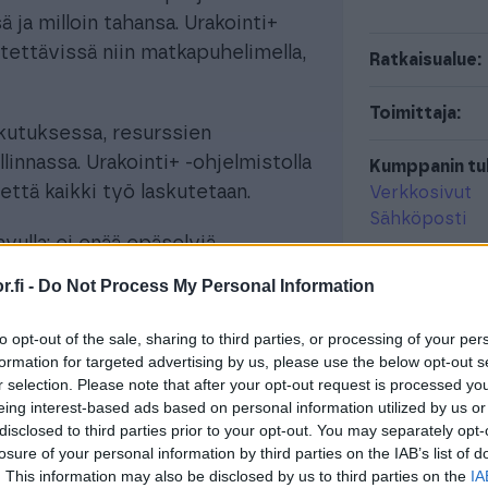
ä ja milloin tahansa. Urakointi+
ytettävissä niin matkapuhelimella,
Ratkaisualue:
Toimittaja:
skutuksessa, resurssien
linnassa. Urakointi+ -ohjelmistolla
Kumppanin tuk
että kaikki työ laskutetaan.
Verkkosivut
Sähköposti
vulla: ei enää epäselviä
kki tarvittavat toiminnot löytyvät
.fi -
Do Not Process My Personal Information
elin tai tabletti mukana.
to opt-out of the sale, sharing to third parties, or processing of your per
toiminnallisuudet ja tiedot samasta
formation for targeted advertising by us, please use the below opt-out s
laskutusta, resurssien käyttöä,
r selection. Please note that after your opt-out request is processed y
eing interest-based ads based on personal information utilized by us or
nti+:sta saa yleiskuvan eri
disclosed to third parties prior to your opt-out. You may separately opt-
u nopeasti ja helposti.
losure of your personal information by third parties on the IAB’s list of
. This information may also be disclosed by us to third parties on the
IA