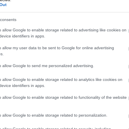
Out
nomian mukaiset kestävän
consents
tuksen toimintasuunnitelmaan
vät kysymykset.
o allow Google to enable storage related to advertising like cookies on
evice identifiers in apps.
o allow my user data to be sent to Google for online advertising
s.
to allow Google to send me personalized advertising.
o allow Google to enable storage related to analytics like cookies on
evice identifiers in apps.
o allow Google to enable storage related to functionality of the website
o allow Google to enable storage related to personalization.
o allow Google to enable storage related to security, including