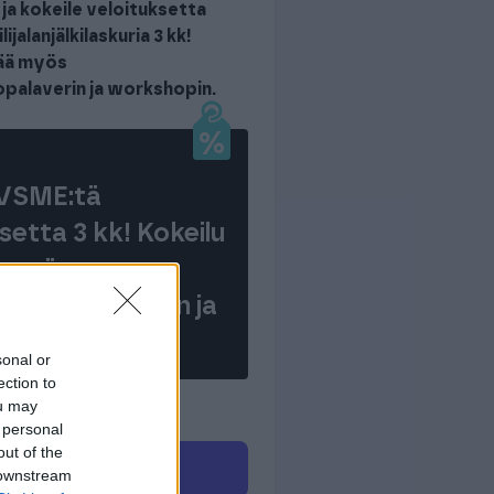
ja kokeile veloituksetta
lijalanjälkilaskuria 3 kk!
tää myös
palaverin ja workshopin.
 VSME:tä
setta 3 kk! Kokeilu
ä myös
nottopalaverin ja
pin.
sonal or
ection to
ou may
 personal
out of the
Ota yhteyttä
 downstream