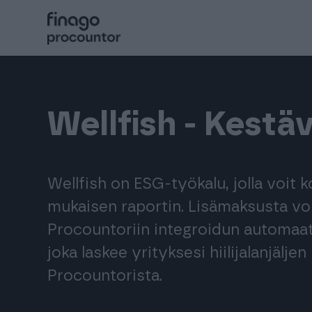
Hyppää
sisältöön
Procountor
Wellfish - Kestä
Solo
Sopimuskone
Wellfish on ESG-työkalu, jolla voit
mukaisen raportin. Lisämaksusta vo
Allekirjoitus
Procountoriin integroidun automaatt
joka laskee yrityksesi hiilijalanjälj
Aika
Procountorista.