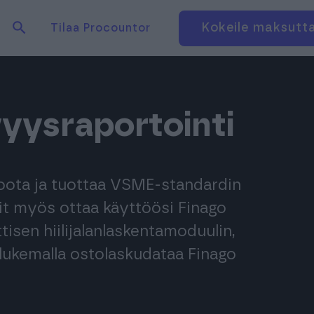
Hae tuotteita verkkosivuilta
Kirjaudu
Kokeile maksutt
Tilaa Procountor
vyysraportointi
 koota ja tuottaa VSME-standardin
it myös ottaa käyttöösi Finago
isen hiilijalanlaskentamoduulin,
en lukemalla ostolaskudataa Finago