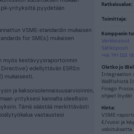
U-komission suosituksen mukaan
Ratkaisualue:
 pk-yrityksiltä pyydetään
Toimittaja:
uunnattun VSME-standardin mukaisen
Kumppanin tuk
Standards for SMEs) mukaisen
Verkkosivut
Sähköposti
+46 791 022 1
än myös kestävyysraportoinnin
Oletko jo Wel
 Directive) edellyttävän ESRS:n
Integraation 
) mukaisesti.
Wellfishistä I
Finago Proco
ysin ja kaksoisolennaisuusarvioinnin,
ohjeet löydät
aan yrityksesi kannalta oleellisiin
yksiin. Tämä säästää merkittävästi
Hinta:
ekoälytyökalua vastaustesi
VSME-raportoi
€/vuosi ja kä
veloituksetta.