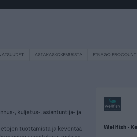
NAISUUDET
ASIAKASKOKEMUKSIA
FINAGO PROCOUNTO
nus-, kuljetus-, asiantuntija- ja
Wellfish - 
ietojen tuottamista ja keventää