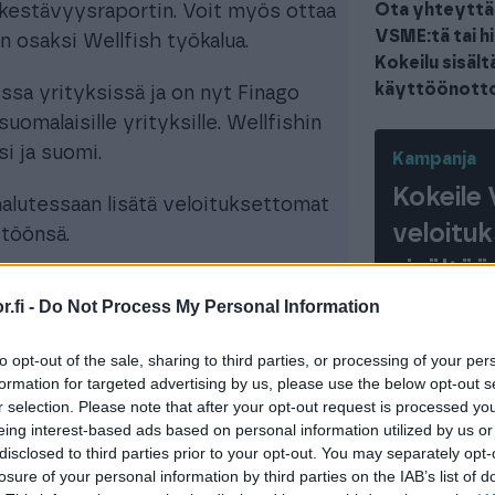
Ota yhteyttä 
kestävyysraportin. Voit myös ottaa
VSME:tä tai hii
an osaksi Wellfish työkalua.
Kokeilu sisäl
käyttöönotto
issa yrityksissä ja on nyt Finago
uomalaisille yrityksille. Wellfishin
si ja suomi.
Kampanja
Kokeile
s halutessaan lisätä veloituksettomat
veloituk
töönsä.
sisältä
käyttöö
.fi -
Do Not Process My Personal Information
worksho
to opt-out of the sale, sharing to third parties, or processing of your per
formation for targeted advertising by us, please use the below opt-out s
r selection. Please note that after your opt-out request is processed y
eing interest-based ads based on personal information utilized by us or
VSME tai CSRD ESRS
disclosed to third parties prior to your opt-out. You may separately opt-
standardinmukaisuus
losure of your personal information by third parties on the IAB’s list of