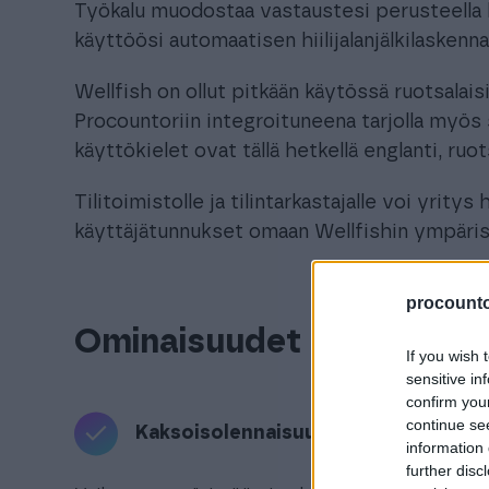
Työkalu muodostaa vastaustesi perusteella 
käyttöösi automaatisen hiilijalanjälkilaskenn
Wellfish on ollut pitkään käytössä ruotsalais
Procountoriin integroituneena tarjolla myös s
käyttökielet ovat tällä hetkellä englanti, ruot
Tilitoimistolle ja tilintarkastajalle voi yrity
käyttäjätunnukset omaan Wellfishin ympäris
procountor
Ominaisuudet
If you wish 
sensitive in
confirm you
continue se
Kaksoisolennaisuusarviointi
information 
further disc