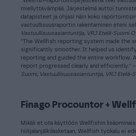
”Wellfish-raportointijärjestelmä teki vastuu
miellyttävämpää. Järjestelmä auttoi tunnista
datapisteet ja ohjasi näin koko raportointi
vastuullisuusraportin rakentaminen eteni selk
Vastuullisuusasiantuntija,
VRJ Etelä-Suomi O
”The Wellfish reporting system made the su
significantly smoother. It helped us identi
reporting and guided the entire workflow. As
report progressed clearly and efficiently.” 
Suomi,
Vastuullisuusasiantuntija,
VRJ Etelä-
Finago Procountor + Wellf
Mikäli et ota käyttöön Wellfishin lisäomina
hiilijalanjälkilasketaan, Wellfish työkalu ei e