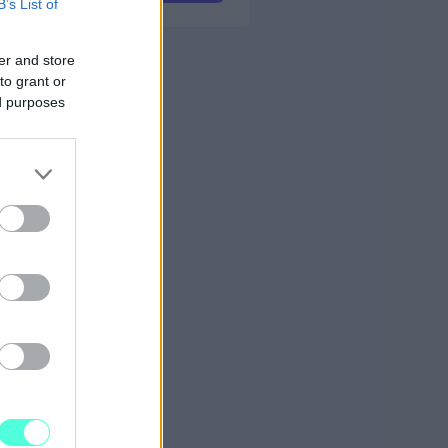
B’s List of
er and store
to grant or
ed purposes