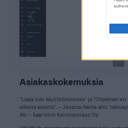
authenti
1
/
5
Asiakaskokemuksia
”Laaja tuki käyttöönotossa” ja ”Ohjelman eri
oikeita asioita”. – Jessica Ranta-aho, talou
Ab – Saariston Kaivonporaus Oy