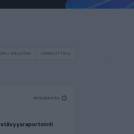
R + WELLFISH
HINNOITTELU
INTEGRAATIO
Kestävyysraportointi