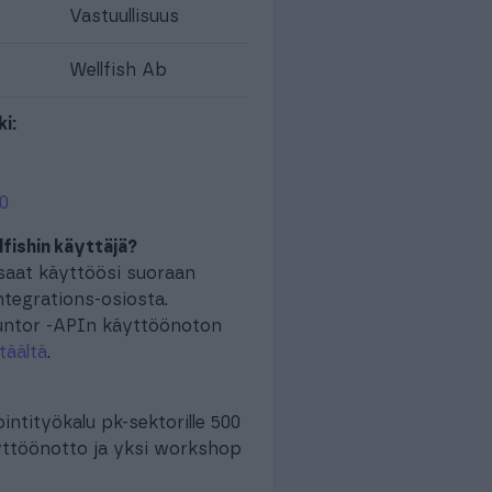
Vastuullisuus
Wellfish Ab
i:
80
lfishin käyttäjä?
saat käyttöösi suoraan
ntegrations-osiosta.
untor -APIn käyttöönoton
täältä
.
ntityökalu pk-sektorille 500
yttöönotto ja yksi workshop