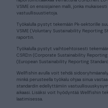
raportointitaakkaa verrattuna CSRD:hen. E
VSME on ensisijainen malli, jonka mukaisesti
vastuullisuustietoja.
Työkalulla pystyt tekemään Pk-sektorille s
VSME (Voluntary Sustainability Reporting 
raportin.
Työkalulla pystyt vaihtoehtoisesti tekemä
CSRD:n (Corporate Sustainability Reporting
(European Sustainability Reporting Standard
Wellfishin avulla voit tehdä sidosryhmäanaly
minkä perusteella työkalu ohjaa sinua vastaam
standardin edellyttämiin vastuullisuuskysym
aikaasi. Lisäksi voit hyödyntää Wellfishin t
laatimisessa.