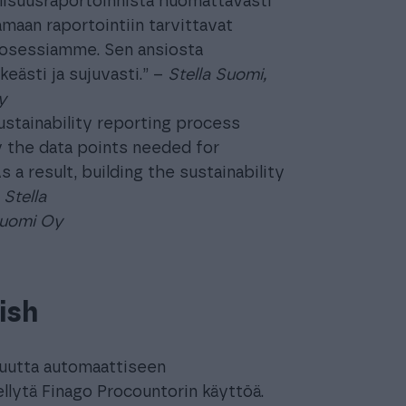
llisuusraportoinnista huomattavasti
maan raportointiin tarvittavat
prosessiamme. Sen ansiosta
eästi ja sujuvasti.” –
Stella Suomi,
y
stainability reporting process
fy the data points needed for
 a result, building the sustainability
–
Stella
Suomi Oy
ish
isuutta automaattiseen
dellytä Finago Procountorin käyttöä.