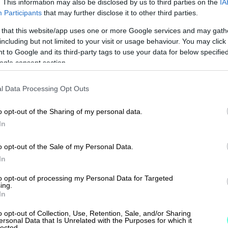
. This information may also be disclosed by us to third parties on the
IA
u ohjaa sinua vastaamaan oleellisiin
Participants
that may further disclose it to other third parties.
rdin edellytämiin
 that this website/app uses one or more Google services and may gath
llisuuskysymyksiin. Tehtyäsi
including but not limited to your visit or usage behaviour. You may click 
shillä kaksoisolennaisuusanalyysin,
 to Google and its third-party tags to use your data for below specifi
u ohjaa sinua vastaamaan juuri
ogle consent section.
yrityksesi kannalta oleellisiin,
rdin edellyttämiin kysymyksiin.
l Data Processing Opt Outs
o opt-out of the Sharing of my personal data.
Automaattinen
In
hiilijalanjälkilaskenta
o opt-out of the Sale of my Personal Data.
halutessasi hyödyntää työkalun
In
attista hiilijalanjälkilaskentaa
to opt-out of processing my Personal Data for Targeted
ksusta.
ing.
In
EU-taksonomia rahoitukseen
o opt-out of Collection, Use, Retention, Sale, and/or Sharing
ersonal Data that Is Unrelated with the Purposes for which it
liittyvät kysymykset
lected.