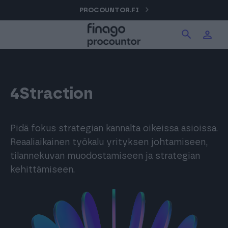
Hyppää
PROCOUNTOR.FI
Hae tuotteita verkkosivuilta
Kirjaudu
sisältöön
Procountor
Hae
Solo
4Straction
Sopimuskone
Pidä fokus strategian kannalta oikeissa asioissa.
Reaaliaikainen työkalu yrityksen johtamiseen,
tilannekuvan muodostamiseen ja strategian
Allekirjoitus
kehittämiseen.
Aika