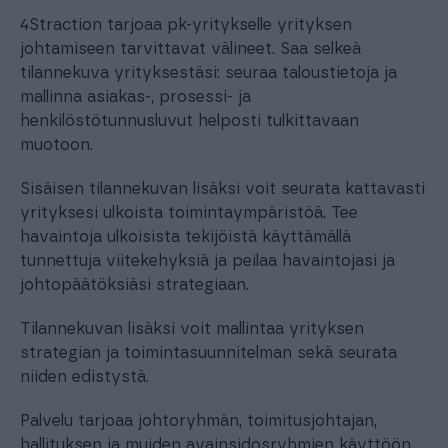
4Straction tarjoaa pk-yritykselle yrityksen
johtamiseen tarvittavat välineet. Saa selkeä
tilannekuva yrityksestäsi: seuraa taloustietoja ja
mallinna asiakas-, prosessi- ja
henkilöstötunnusluvut helposti tulkittavaan
muotoon.
Sisäisen tilannekuvan lisäksi voit seurata kattavasti
yrityksesi ulkoista toimintaympäristöä. Tee
havaintoja ulkoisista tekijöistä käyttämällä
tunnettuja viitekehyksiä ja peilaa havaintojasi ja
johtopäätöksiäsi strategiaan.
Tilannekuvan lisäksi voit mallintaa yrityksen
strategian ja toimintasuunnitelman sekä seurata
niiden edistystä.
Palvelu tarjoaa johtoryhmän, toimitusjohtajan,
hallituksen ja muiden avainsidosryhmien käyttöön