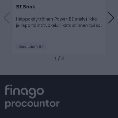
BI Book
F
Helppokäyttöinen Power BI analytiikka-
N
ja raportointityökalu liiketoiminnan tueksi.
b
k
Raportointi ja BI
1
/
3