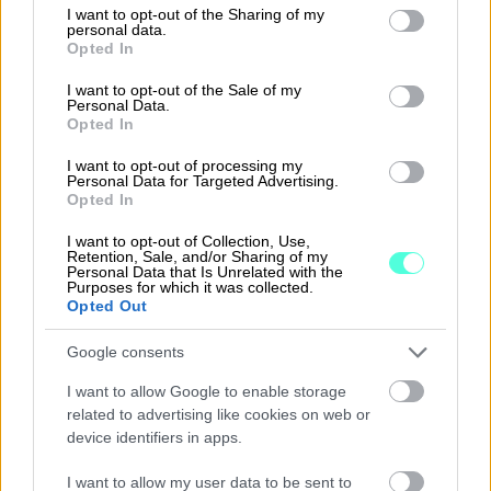
not limited to your visit or usage behaviour. You may click to
I want to opt-out of the Sharing of my
personal data.
Toimintaympäristön seuranta
grant or deny consent to Google and its third-party tags to
Opted In
use your data for below specified purposes in below Google
consent section.
I want to opt-out of the Sale of my
Tuo ulkoisen ympäristön seurannan tehokkaasti
Personal Data.
Opted In
organisaation hyödynnettäväksi. Saa reaaliaikainen,
henkilöstön rikastama markkinakuva ja parempi ote
I want to opt-out of processing my
nopeasti muuttuvasta ja epävarmasta
Personal Data for Targeted Advertising.
Opted In
toimintaympäristöstä.
I want to opt-out of Collection, Use,
Retention, Sale, and/or Sharing of my
Finago Procountor +
Personal Data that Is Unrelated with the
Purposes for which it was collected.
Opted Out
4Straction
Google consents
Palvelu lukee API-rajapinnan kautta Finago
I want to allow Google to enable storage
Procountorista asiakkaat, tuotteet, laskut sekä
related to advertising like cookies on web or
kirjanpidon. Tiedoista muodostetaan kirjanpidon
device identifiers in apps.
perusraportit kuten tuloslaskelma- ja tase. Tiedoista
lasketaan myös kattava valikoima erilaisia
I want to allow my user data to be sent to