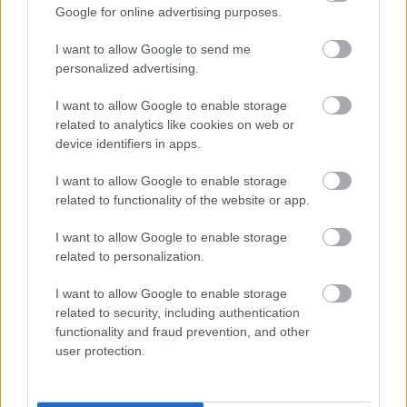
Google for online advertising purposes.
johdettuja tunnuslukuja rahoitukseen,
maksuvalmiuteen ja tehokkuuteen liittyen.
I want to allow Google to send me
personalized advertising.
Laskuaineiston pohjalta palvelu laskee erilaisia
tunnuslukuja kuten keskisostoksen ja asiakkuuksien
I want to allow Google to enable storage
kehityksen. Lisäksi laskutustietojen pohjalta palvelu
related to analytics like cookies on web or
näyttää myyntiä kunnittain ja maittain nk.
device identifiers in apps.
lämpökarttanäkymässä.
I want to allow Google to enable storage
related to functionality of the website or app.
Pystyt muodostamaan näistä tunnusluvuista
johdannaisia ja laskemaan omia tunnuslukujaan.
I want to allow Google to enable storage
Palvelu hakee rajapinnan kautta Finago
related to personalization.
Procountorista myös seurantakohteet ja tätä tietoa
voit käyttää ryhmittely- ja rajaustekijöinä.
I want to allow Google to enable storage
related to security, including authentication
functionality and fraud prevention, and other
user protection.
INTEGRAATIO