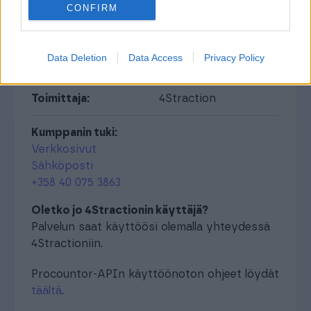
CONFIRM
4Straction
Data Deletion
Data Access
Privacy Policy
Ratkaisualue:
Raportointi ja BI
Toimittaja:
4Straction
Kumppanin tuki:
Verkkosivut
Sähköposti
+358 40 075 3863
Oletko jo 4Stractionin käyttäjä?
Palvelun saat käyttöösi olemalla yhteydessä
4Stractioniin.
Procountor-APIn käyttöönoton ohjeet löydät
täältä
.