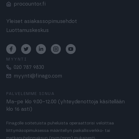
procountor.fi
Yleiset asiakassopimusehdot
Luottamuskeskus
MYYNTI
020 787 9830
myynti@finago.com
PALVELEMME SINUA
Ma–pe klo 9.00–12.00 (yhteydenottoja käsitellään
klo 16 asti)
Finagolle soitetuista puheluista operaattorisi veloittaa
liittymäsopimuksessa määritellyn paikallisverkko- tai
matkapuhelinmaksun (pvm/mpm) mukaisesti.