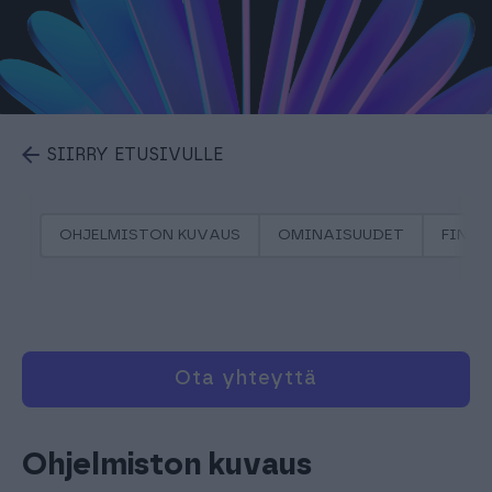
SIIRRY ETUSIVULLE
OHJELMISTON KUVAUS
OMINAISUUDET
FINAG
Ota yhteyttä
Ohjelmiston kuvaus