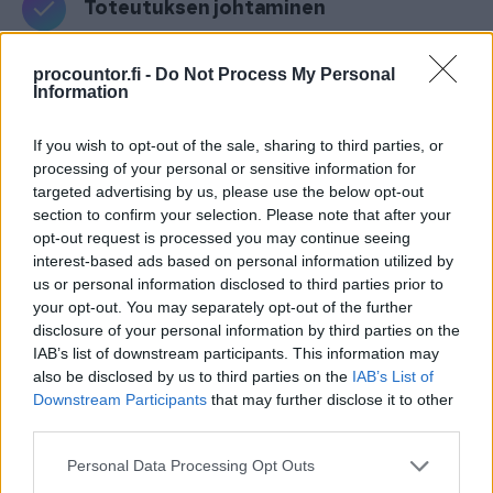
Toteutuksen johtaminen
Aloita strategian tehokas toteutus läpinäkyvällä
procountor.fi -
Do Not Process My Personal
Information
osallistamisella. Tarvitaan inspiroivaa merkitystä,
selkeää suuntaa, konkreettisia tavoitteita ja selkeät
If you wish to opt-out of the sale, sharing to third parties, or
roolit. Varmistu siitä, että sovittu myös tehdään.
processing of your personal or sensitive information for
Pidä näin huoli, että tiimit työskentelevät
targeted advertising by us, please use the below opt-out
fokusalueiden mukaisesti.
section to confirm your selection. Please note that after your
opt-out request is processed you may continue seeing
interest-based ads based on personal information utilized by
Suorituskyvyn seuranta
us or personal information disclosed to third parties prior to
your opt-out. You may separately opt-out of the further
disclosure of your personal information by third parties on the
Yhdistä yrityksen sisäiset tietolähteet ja saa BI-
IAB’s list of downstream participants. This information may
ratkaisulta tukea yrityksen tulosten, tehokkuuden ja
also be disclosed by us to third parties on the
IAB’s List of
toiminnan seurantaa. Kohdista fokus tietojen
Downstream Participants
that may further disclose it to other
third parties.
analysointiin ja kytke mittarit ja tulostaulut
yrityksen strategiaan.
Please note that this website/app uses one or more Google
Personal Data Processing Opt Outs
services and may gather and store information including but