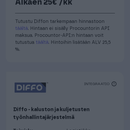
Alkaen 25€ /kk
Tutustu Diffon tarkempaan hinnastoon
täältä
. Hintaan ei sisälly Procountorin API
maksua. Procountor-API:n hintaan voit
tutustua
täältä
. Hintoihin lisätään ALV 25,5
%.
INTEGRAATIO
Diffo - kaluston ja kuljetusten
työnhallintajärjestelmä