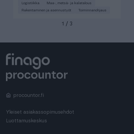
Logistiikka
Maa-, metsä- ja kalatalous
Rakentaminen ja asennustyöt
Toiminnanohjaus
1
/
3
procountor.fi
Yleiset asiakassopimusehdot
Luottamuskeskus