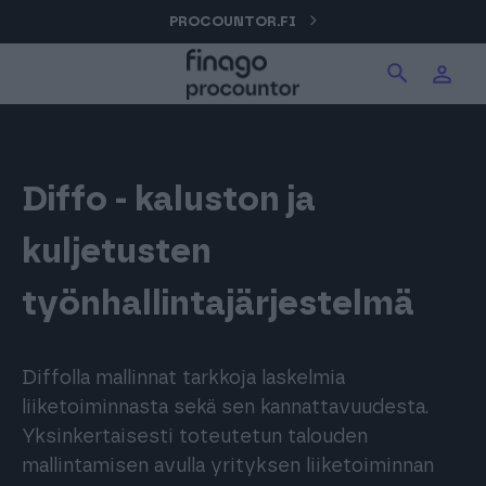
Hyppää
PROCOUNTOR.FI
Hae tuotteita verkkosivuilta
Kirjaudu
sisältöön
Procountor
Hae
Solo
Diffo - kaluston ja
kuljetusten
Sopimuskone
työnhallintajärjestelmä
Allekirjoitus
Diffolla mallinnat tarkkoja laskelmia
liiketoiminnasta sekä sen kannattavuudesta.
Aika
Yksinkertaisesti toteutetun talouden
mallintamisen avulla yrityksen liiketoiminnan