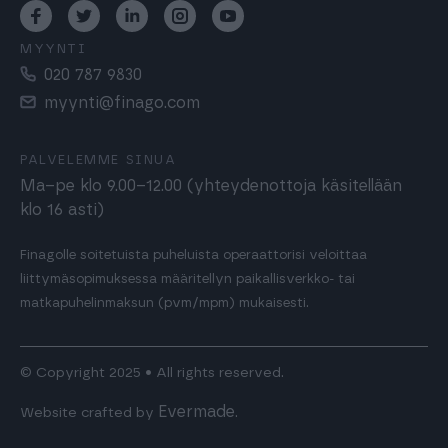
MYYNTI
020 787 9830
myynti@finago.com
PALVELEMME SINUA
Ma–pe klo 9.00–12.00 (yhteydenottoja käsitellään
klo 16 asti)
Finagolle soitetuista puheluista operaattorisi veloittaa
liittymäsopimuksessa määritellyn paikallisverkko- tai
matkapuhelinmaksun (pvm/mpm) mukaisesti.
© Copyright 2025 • All rights reserved.
Evermade
Website crafted by
.