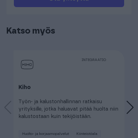
Katso myös
INTEGRAATIO
Kiho
F
Työn- ja kalustonhallinnan ratkaisu
N
yrityksille, jotka haluavat pitää huolta niin
b
kalustostaan kuin tekijöistään.
k
Huolto- ja korjaamopalvelut
Kiinteistöala