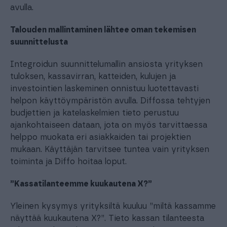
avulla.
Talouden mallintaminen lähtee oman tekemisen
suunnittelusta
Integroidun suunnittelumallin ansiosta yrityksen
tuloksen, kassavirran, katteiden, kulujen ja
investointien laskeminen onnistuu luotettavasti
helpon käyttöympäristön avulla. Diffossa tehtyjen
budjettien ja katelaskelmien tieto perustuu
ajankohtaiseen dataan, jota on myös tarvittaessa
helppo muokata eri asiakkaiden tai projektien
mukaan. Käyttäjän tarvitsee tuntea vain yrityksen
toiminta ja Diffo hoitaa loput.
”Kassatilanteemme kuukautena X?”
Yleinen kysymys yrityksiltä kuuluu ”miltä kassamme
näyttää kuukautena X?”. Tieto kassan tilanteesta