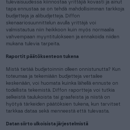
tulevaisuudessa kiinnostaa yrittäjiä kovasti ja ainut
tapa ennustaa se on tehdä mahdollisimman tarkkoja
budjetteja ja alibudjetteja. Diffon
skenaariosuunnittelun avulla yrittäjä voi
valmistautua niin heikkoon kuin myös normaalia
vahvempaan myyntitulokseen ja ennakoida niiden
mukana tulevia tarpeita.
Raportit päätöksenteon tukena
Mistä tietää budjetoinnin olleen onnistunutta? Kun
toteumaa ja tekemiään budjetteja vertailee
keskenään, voi huomata kuinka lähellä ennuste on
todellista tekemistä. Diffon raportteja voi tutkia
selkeistä taulukoista tai graafeista ja niistä on
hyötyä tärkeiden päätöksien tukena, kun tarvitset
tarkkaa dataa sekä menneestä että tulevasta.
Datan siirto ulkoisista järjestelmistä