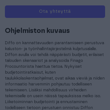
Ota yhteyttä
Ohjelmiston kuvaus
Diffo on kannattavuuden parantamiseen perustuva
kaluston- ja työnhallintajärjestelmä kuljetusalalle.
Diffon avulla voi tehdä näppärästi budjetit, erilaiset
talouden skenaariot ja analysoida Finago
Procountorista haettua tietoa. Nykyiset
budjetointiratkaisut, kuten
taulukkolaskentaohjelmat, ovat aikaa vieviä ja niiden
informaatio harvemmin pohjautuu todelliseen
tekemiseen. Lisäksi mahdollisuus virheiden
tekemiselle on usein näissä tapauksissa melko iso.
Liiketoiminnan budjetointi ja ennustaminen
todelliseen tietoon perustuen onnistuu Diffon