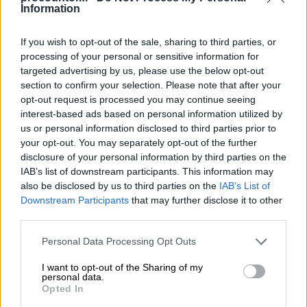
Information
tarvitse hakea erillisistä raportointiratkaisuista
.
If you wish to opt-out of the sale, sharing to third parties, or
Diffo sopii kaikenkokoisille yrityksille toimialasta
processing of your personal or sensitive information for
riippumatta!
targeted advertising by us, please use the below opt-out
section to confirm your selection. Please note that after your
opt-out request is processed you may continue seeing
Ominaisuudet
interest-based ads based on personal information utilized by
us or personal information disclosed to third parties prior to
your opt-out. You may separately opt-out of the further
Raportointi - tiedot yhdeltä näkymältä
disclosure of your personal information by third parties on the
IAB’s list of downstream participants. This information may
also be disclosed by us to third parties on the
IAB’s List of
Tietoja kuljettajien, kaluston ja reitityksen
Downstream Participants
that may further disclose it to other
suorituskyvystä.
Raportti kokoaa yhdelle näkymälle
third parties.
tiedon kannattavuudesta, suoritteista ja päästöistä.
Please note that this website/app uses one or more Google
Personal Data Processing Opt Outs
Raportit päivittyvät automaattisesti tehtävistä
services and may gather and store information including but
kerättyjen tietojen mukaan.
not limited to your visit or usage behaviour. You may click to
I want to opt-out of the Sharing of my
personal data.
grant or deny consent to Google and its third-party tags to
Opted In
use your data for below specified purposes in below Google