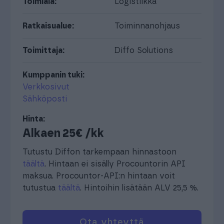
Toimiala:
Logistiikka
Ratkaisualue:
Toiminnanohjaus
Toimittaja:
Diffo Solutions
Kumppanin tuki:
Verkkosivut
Sähköposti
Hinta:
Alkaen 25€ /kk
Tutustu Diffon tarkempaan hinnastoon
täältä
. Hintaan ei sisälly Procountorin API
maksua. Procountor-API:n hintaan voit
tutustua
täältä
. Hintoihin lisätään ALV 25,5 %.
Ota yhteyttä