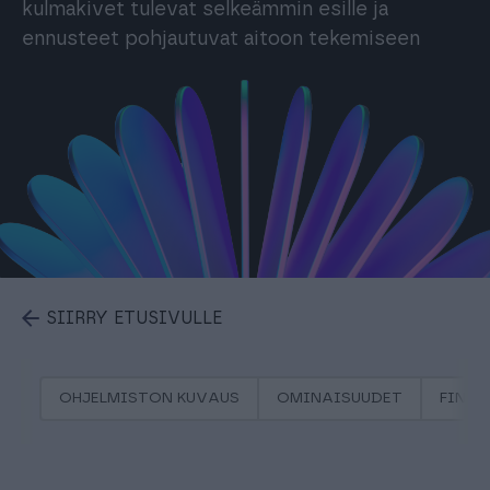
kulmakivet tulevat selkeämmin esille ja
ennusteet pohjautuvat aitoon tekemiseen
SIIRRY ETUSIVULLE
OHJELMISTON KUVAUS
OMINAISUUDET
FINAG