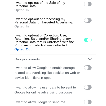
consent section.
Keikkalaskuri
I want to opt-out of the Sale of my
Personal Data.
Opted In
Nopea ja yksinkertainen tapa laskea yksittäisen
I want to opt-out of processing my
keikan tai reitin oikea hintataso ja kannattavuus.
Personal Data for Targeted Advertising.
Opted In
I want to opt-out of Collection, Use,
Kalustonhallinta
Retention, Sale, and/or Sharing of my
Personal Data that Is Unrelated with the
Purposes for which it was collected.
Opted Out
Kerää kaikki ajoneuvodata samaan paikkaan,
yhdistetty suoraan ajoneuvovalmistajien
Google consents
palvelimelle, huoltojen ja katsastusten hallinta,
I want to allow Google to enable storage
yhdistetty reittisuunnitteluun, kaluston
related to advertising like cookies on web or
kannattavuus- ja käyttöasteraportit ja kulujen
device identifiers in apps.
hallinta.
I want to allow my user data to be sent to
Google for online advertising purposes.
Työajanseuranta ja mobiilisovellus
I want to allow Google to send me