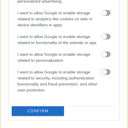
personalized advertising.
Kuljetusalan erityispiirteiden mukaisesti tehty
työajan suunnittelu- ja seuranta.
I want to allow Google to enable storage
Työvuorosuunnittelu yhdistettynä
related to analytics like cookies on web or
device identifiers in apps.
reittisuunnitteluun. K
ohdista parhaat kuljettajat
reiteille.
Vertaile eri kuljettajien kannattavuutta ja
I want to allow Google to enable storage
tehokkuutta. Driver App on
mobiilisovellus, jolla voit
related to functionality of the website or app.
julkaista tulevat työvuorot suoraan sovellukseen,
a
uttaa kuljettajia työvuoron aikana ja pitää
I want to allow Google to enable storage
kuljettajat
ajan tasalla suorituspalkkioista ja hoitaa
related to personalization.
viestintää.
I want to allow Google to enable storage
related to security, including authentication
Finago Procountor + Diffo
functionality and fraud prevention, and other
user protection.
Diffo hakee Finago Procountorista yrityksen
toteutuneet kirjanpidon tiedot (tilikartta, dimensiot,
CONFIRM
nimikkeet sekä kaikki päiväkirjatiedot). Integraation
myötä saadaan Diffon sisälle kirjanpidon
toteumatiedot, jotka ovat vertailukelpoisia Diffossa