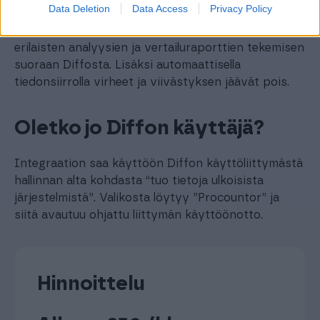
Data Deletion
Data Access
Privacy Policy
luotujen ennusteiden ja budjettien kanssa. Näin
kaikki tieto on samassa paikassa, mikä mahdollistaa
erilaisten analyysien ja vertailuraporttien tekemisen
suoraan Diffosta. Lisäksi automaattisella
tiedonsiirrolla virheet ja viivästyksen jäävät pois.
Oletko jo Diffon käyttäjä?
Integraation saa käyttöön Diffon käyttöliittymästä
hallinnan alta kohdasta “tuo tietoja ulkoisista
järjestelmistä”. Valikosta löytyy ”Procountor” ja
siitä avautuu ohjattu liittymän käyttöönotto.
Hinnoittelu