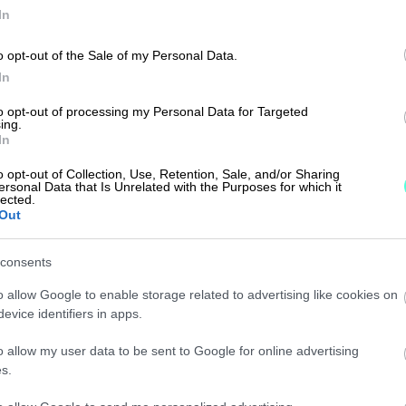
In
o opt-out of the Sale of my Personal Data.
In
to opt-out of processing my Personal Data for Targeted
ullinen lisäpalvelu, jonka avulla
ing.
In
y sekä laatia konsernin kirjanpito ja
yös reaaliaikaisen konsernin
o opt-out of Collection, Use, Retention, Sale, and/or Sharing
ersonal Data that Is Unrelated with the Purposes for which it
lected.
Out
n ja aktivoiminen tapahtuu
consents
o allow Google to enable storage related to advertising like cookies on
nka nimeen liitetään sana ”Konserni”.
evice identifiers in apps.
 tiedot Finago Procountorin
o allow my user data to be sent to Google for online advertising
tor.com:
s.