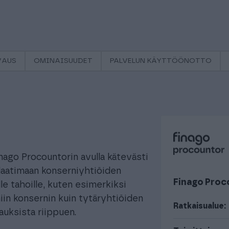
VAUS
OMINAISUUDET
PALVELUN KÄYTTÖÖNOTTO
nago Procountorin avulla kätevästi
 laatimaan konserniyhtiöiden
Finago Proc
ille tahoille, kuten esimerkiksi
iin konsernin kuin tytäryhtiöiden
Ratkaisualue:
jauksista riippuen.