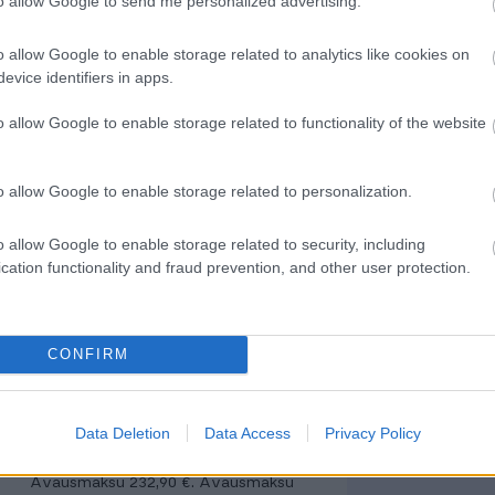
to allow Google to send me personalized advertising.
n siirrettävän tuotantokäyttöön?
o allow Google to enable storage related to analytics like cookies on
tä laskutetaan?
evice identifiers in apps.
allinto aktivoi Konsernilaskenta-
o allow Google to enable storage related to functionality of the website
ön käyttöön.
elä asiantuntijamme kanssa?
Jätä
o allow Google to enable storage related to personalization.
pian yhteydessä.
o allow Google to enable storage related to security, including
cation functionality and fraud prevention, and other user protection.
ii,
Finago Procountorin ohjekirjasta
.
CONFIRM
Data Deletion
Data Access
Privacy Policy
Avausmaksu 232,90 €. Avausmaksu