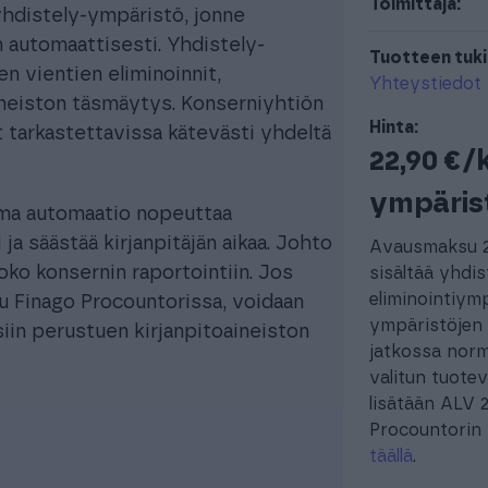
Toimittaja:
hdistely-ympäristö, jonne
n automaattisesti. Yhdistely-
Tuotteen tuki
en vientien eliminoinnit,
Yhteystiedot
aineiston täsmäytys. Konserniyhtiön
Hinta:
t tarkastettavissa kätevästi yhdeltä
22,90 €/
ympäris
ama automaatio nopeuttaa
ja säästää kirjanpitäjän aikaa. Johto
Avausmaksu 2
oko konsernin raportointiin. Jos
sisältää yhdi
eliminointiym
u Finago Procountorissa, voidaan
ympäristöjen 
siin perustuen kirjanpitoaineiston
jatkossa norma
valitun tuotev
lisätään ALV 
Procountorin
täällä
.