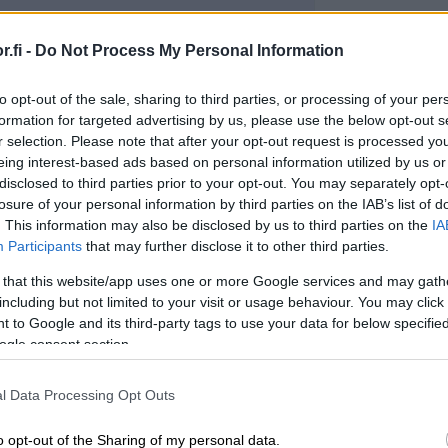
Ti
.fi -
Do Not Process My Personal Information
Automaattinen kirjanpito
to opt-out of the sale, sharing to third parties, or processing of your per
formation for targeted advertising by us, please use the below opt-out s
oliset oletukset ja kirjanpidon
r selection. Please note that after your opt-out request is processed y
aattinen muodostaminen näiden
eing interest-based ads based on personal information utilized by us or
ta.
disclosed to third parties prior to your opt-out. You may separately opt-
losure of your personal information by third parties on the IAB’s list of
. This information may also be disclosed by us to third parties on the
IA
Automaattinen tiedonsiirto
Participants
that may further disclose it to other third parties.
 that this website/app uses one or more Google services and may gath
including but not limited to your visit or usage behaviour. You may click 
attinen tiedonsiirto kaikista
 to Google and its third-party tags to use your data for below specifi
niyhtiöistä yhdistely-ympäristöön.
ogle consent section.
l Data Processing Opt Outs
o opt-out of the Sharing of my personal data.