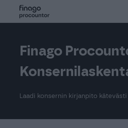
Hyppää
sisältöön
Procountor
Finago Procount
Solo
Konsernilaskent
Sopimuskone
Allekirjoitus
Laadi konsernin kirjanpito käteväst
Aika