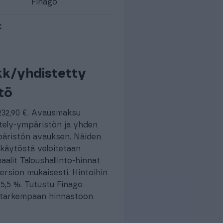
Finago
:
kk/yhdistetty
tö
32,90 €. Avausmaksu
stely-ympäristön ja yhden
päristön avauksen. Näiden
käytöstä veloitetaan
alit Taloushallinto-hinnat
ersion mukaisesti. Hintoihin
25,5 %. Tutustu Finago
 tarkempaan hinnastoon