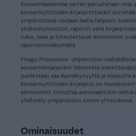
Konsernilaskentaa varten perustetaan oma y
konserniyhtiöiden kirjanpitotiedot siirretää
ympäristössä voidaan laatia helposti sisäist
yhdistelymuistiot, raportit sekä kirjanpito
tulos, tase ja toteutettavat eliminoinnit ova
raportointinäkymältä.
Finago Procountor -ohjelmiston mahdollist
konsernikirjanpidon tekemistä merkittävästi 
puolestaan saa läpinäkyvyyttä ja nopeutta k
konserniyhtiöiden kirjanpito on muodostett
eliminoinnit toteuttaa automaattisiin oletuk
yhdistely-ympäristöön siirron yhteydessä.
Ominaisuudet