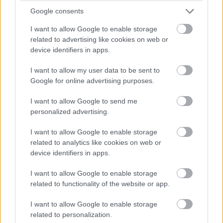
forpliktelsene i forholdet mellom Kunden og
Google consents
tredjeparter.
I want to allow Google to enable storage
4.2 Databehandleren er ansvarlig for å behandle
related to advertising like cookies on web or
device identifiers in apps.
Kundens Personopplysninger på vegne av den
Behandlingsansvarlige i samsvar med gjeldende
I want to allow my user data to be sent to
personvernlovgivning, på den måten som
Google for online advertising purposes.
kreves for å levere tjenesten og med
I want to allow Google to send me
overholdelse av dette punkt 4. Kundens
personalized advertising.
Personopplysninger skal behandles i henhold til
den rimelige, skriftlige instruksen fra den
I want to allow Google to enable storage
related to analytics like cookies on web or
Behandlingsansvarlige. Behandlingsansvarlig
device identifiers in apps.
bekrefter at instruksjonene er fullstendig
beskrevet i punkt 4. Hvis personvernansvarlig
I want to allow Google to enable storage
related to functionality of the website or app.
gir Databehandleren ytterligere instrukser for
hvordan Kundens Personopplysninger skal
I want to allow Google to enable storage
behandles, har Databehandleren rett til å få
related to personalization.