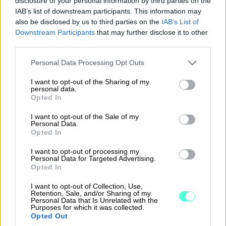
disclosure of your personal information by third parties on the
Hvis Kunden er et Regnskapsbyrå, kan Kunden
IAB’s list of downstream participants. This information may
also be disclosed by us to third parties on the
IAB’s List of
selv være Databehandler i tråd med gjeldende
Downstream Participants
that may further disclose it to other
personvernlovgivning. I slike tilfeller er
third parties.
sluttkunden til Regnskapsbyrået
Please note that this website/app uses one or more Google
Personal Data Processing Opt Outs
Behandlingsansvarlig, Kunden er Databehandler
services and may gather and store information including but
og Leverandørens tredjepartleverandører
not limited to your visit or usage behaviour. You may click to
I want to opt-out of the Sharing of my
personal data.
underdatabehandlere av personopplysninger i
grant or deny consent to Google and its third-party tags to
Opted In
use your data for below specified purposes in below Google
tråd med gjeldende personvernlovgivning. I
consent section.
I want to opt-out of the Sale of my
slike tilfeller er Kunden Behandlingsansvarlig
Personal Data.
Opted In
overfor Leverandøren i tråd med Vilkårene når
det kommer til bruk av rettigheter og
I want to opt-out of processing my
Personal Data for Targeted Advertising.
oppfyllelse av forpliktelser. Kunden er
Opted In
Databehandler ovenfor tredjeparter, for
I want to opt-out of Collection, Use,
eksempel ovenfor registrerte tredjeparter i
Retention, Sale, and/or Sharing of my
Personal Data that Is Unrelated with the
henhold til gjeldende personvernlovgivning, og
Purposes for which it was collected.
disse Vilkårene påvirker ikke rettighetene eller
Opted Out