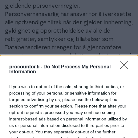
gjeldende personvernregler.
Personvernansvarlig har ansvar for å iverksette
alle nødvendige tiltak når det gjelder innhenting,
gyldighet og opprettholdelse av alle de
rettigheter, samtykker og tillatelser som
Databehandleren trenger for å gjennomføre
tjenesten i samsvar med dette punkt 4 – uten å
bryte loven eller krenke tredjeparts rettigheter.
procountor.fi -
Do Not Process My Personal
Information
Kundens Personopplysninger og mer
informasjon om hvordan informasjonen blir
If you wish to opt-out of the sale, sharing to third parties, or
behandlet, finnes i dokumentene Beskrivelse av
processing of your personal or sensitive information for
behandlingen. Disse fås på Leverandørens
targeted advertising by us, please use the below opt-out
nettsted, hos kundeserviceside, i selve
section to confirm your selection. Please note that after your
opt-out request is processed you may continue seeing
Programmet eller på anmodning hos
interest-based ads based on personal information utilized by
Leverandøren alt etter hvilken versjon det
us or personal information disclosed to third parties prior to
gjelder.
your opt-out. You may separately opt-out of the further