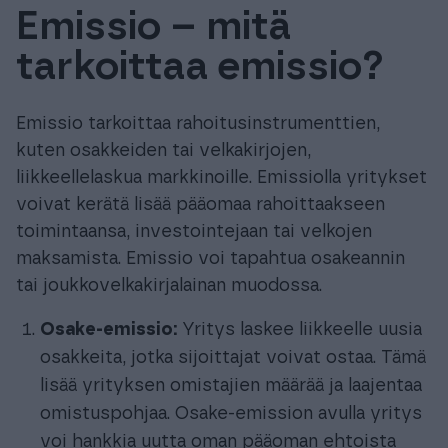
Emissio – mitä
Tuki & Koulutus
tarkoittaa emissio?
Meistä & Ajankohtaista
Emissio tarkoittaa rahoitusinstrumenttien,
kuten osakkeiden tai velkakirjojen,
liikkeellelaskua markkinoille. Emissiolla yritykset
voivat kerätä lisää pääomaa rahoittaakseen
Tilaa Procountor
toimintaansa, investointejaan tai velkojen
maksamista. Emissio voi tapahtua osakeannin
tai joukkovelkakirjalainan muodossa.
Kokeile maksutta
Osake-emissio:
Yritys laskee liikkeelle uusia
Kirjaudu
osakkeita, jotka sijoittajat voivat ostaa. Tämä
lisää yrityksen omistajien määrää ja laajentaa
omistuspohjaa. Osake-emission avulla yritys
voi hankkia uutta oman pääoman ehtoista