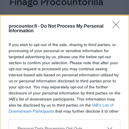
Finago Procountorilla
Automatisoi ja selkeytä talouttasi
procountor.fi -
Do Not Process My Personal
Vaivatonta yhteistyötä eri osapuolten
Information
kanssa
If you wish to opt-out of the sale, sharing to third parties, or
Sopii yritysmuodosta ja -koosta
processing of your personal or sensitive information for
riippumatta
targeted advertising by us, please use the below opt-out
section to confirm your selection. Please note that after your
opt-out request is processed you may continue seeing
Tutustu Finago Procountoriin
interest-based ads based on personal information utilized by
us or personal information disclosed to third parties prior to
your opt-out. You may separately opt-out of the further
disclosure of your personal information by third parties on the
IAB’s list of downstream participants. This information may
also be disclosed by us to third parties on the
IAB’s List of
Yrittäjän taloushallinnon ja
Downstream Participants
that may further disclose it to other
third parties.
kirjanpidon ohjelmisto
Please note that this website/app uses one or more Google
Personal Data Processing Opt Outs