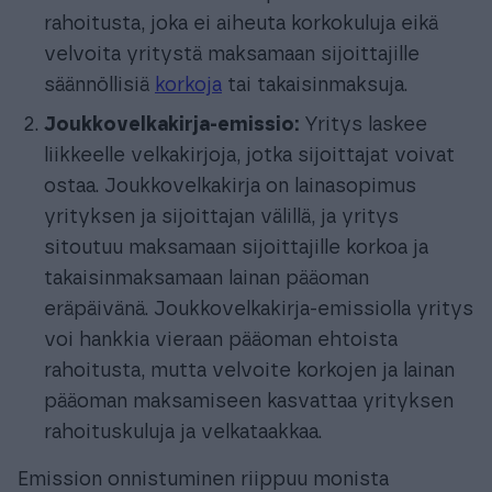
rahoitusta, joka ei aiheuta korkokuluja eikä
velvoita yritystä maksamaan sijoittajille
säännöllisiä
korkoja
tai takaisinmaksuja.
Joukkovelkakirja-emissio:
Yritys laskee
liikkeelle velkakirjoja, jotka sijoittajat voivat
ostaa. Joukkovelkakirja on lainasopimus
yrityksen ja sijoittajan välillä, ja yritys
sitoutuu maksamaan sijoittajille korkoa ja
takaisinmaksamaan lainan pääoman
eräpäivänä. Joukkovelkakirja-emissiolla yritys
voi hankkia vieraan pääoman ehtoista
rahoitusta, mutta velvoite korkojen ja lainan
pääoman maksamiseen kasvattaa yrityksen
rahoituskuluja ja velkataakkaa.
Emission onnistuminen riippuu monista