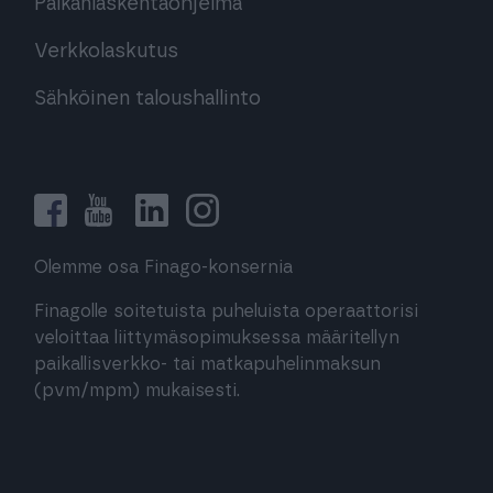
Palkanlaskentaohjelma
Verkkolaskutus
Sähköinen taloushallinto
Olemme osa Finago-konsernia
Finagolle soitetuista puheluista operaattorisi
veloittaa liittymäsopimuksessa määritellyn
paikallisverkko- tai matkapuhelinmaksun
(pvm/mpm) mukaisesti.