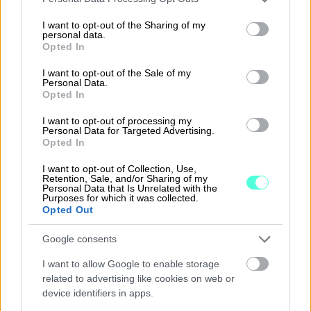
Yksinkertaista taloushallinnon rutiineja ja
services and may gather and store information including but
käytä aikasi paremmin. Aloitus nyt
not limited to your visit or usage behaviour. You may click to
I want to opt-out of the Sharing of my
personal data.
grant or deny consent to Google and its third-party tags to
maksutta rajoitetun ajan!
Opted In
use your data for below specified purposes in below Google
consent section.
I want to opt-out of the Sale of my
Tutustu Procountoriin
Personal Data.
Opted In
I want to opt-out of processing my
Personal Data for Targeted Advertising.
Opted In
I want to opt-out of Collection, Use,
Takaisin etusivulle
Retention, Sale, and/or Sharing of my
Personal Data that Is Unrelated with the
Purposes for which it was collected.
Opted Out
Google consents
I want to allow Google to enable storage
related to advertising like cookies on web or
Ratkaisut
device identifiers in apps.