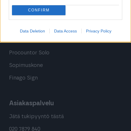
Kokeile Sopimuskonetta
CONFIRM
Kirjaudu ohjelmistoihin
Data Deletion
Data Access
Privacy Policy
Procountor
Procountor Solo
Sopimuskone
Finago Sign
Asiakaspalvelu
Jätä tukipyyntö tästä
020 7879 840