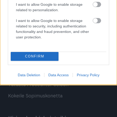
I want to allow Google to enable storage
Sopimuskone
related to personalization.
Finago Sign
I want to allow Google to enable storage
related to security, including authentication
Procountor Tallennus
functionality and fraud prevention, and other
user protection.
Procountor Toiminnanohjaus
CONFIRM
Tutustu ohjelmistoihin
Tutustu Procountoriin
Data Deletion
Data Access
Privacy Policy
Tutustu Procountor Soloon
Kokeile Sopimuskonetta