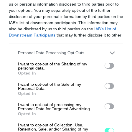
Vaivatonta yhteistyötä eri osapuolten
us or personal information disclosed to third parties prior to
your opt-out. You may separately opt-out of the further
kanssa
disclosure of your personal information by third parties on the
Sopii yritysmuodosta ja -koosta
IAB’s list of downstream participants. This information may
also be disclosed by us to third parties on the
IAB’s List of
riippumatta
Downstream Participants
that may further disclose it to other
third parties.
Tutustu Finago Procountoriin
Please note that this website/app uses one or more Google
Personal Data Processing Opt Outs
services and may gather and store information including but
not limited to your visit or usage behaviour. You may click to
I want to opt-out of the Sharing of my
personal data.
grant or deny consent to Google and its third-party tags to
Opted In
use your data for below specified purposes in below Google
consent section.
I want to opt-out of the Sale of my
Yrittäjän taloushallinnon ja
Personal Data.
Opted In
kirjanpidon ohjelmisto
I want to opt-out of processing my
Personal Data for Targeted Advertising.
Yksinkertaista taloushallinnon rutiineja ja
Opted In
käytä aikasi paremmin. Aloitus nyt
maksutta rajoitetun ajan!
I want to opt-out of Collection, Use,
Retention, Sale, and/or Sharing of my