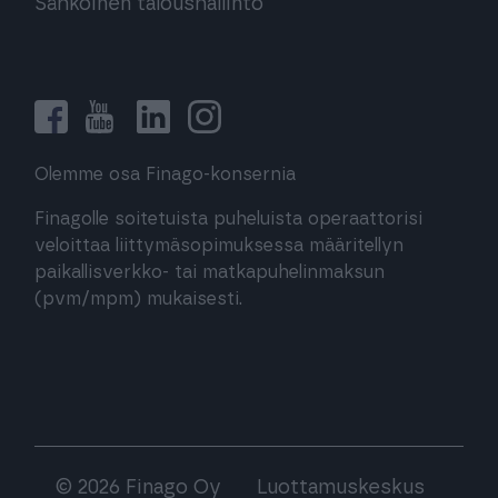
Sähköinen taloushallinto
Olemme osa Finago-konsernia
Finagolle soitetuista puheluista operaattorisi
veloittaa liittymäsopimuksessa määritellyn
paikallisverkko- tai matkapuhelinmaksun
(pvm/mpm) mukaisesti.
© 2026 Finago Oy
Luottamuskeskus