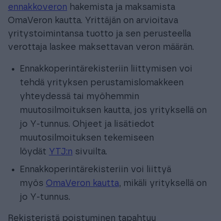
ennakkoveron
hakemista ja maksamista
OmaVeron kautta. Yrittäjän on arvioitava
yritystoimintansa tuotto ja sen perusteella
verottaja laskee maksettavan veron määrän.
Ennakkoperintärekisteriin liittymisen voi
tehdä yrityksen perustamislomakkeen
yhteydessä tai myöhemmin
muutosilmoituksen kautta, jos yrityksellä on
jo Y-tunnus. Ohjeet ja lisätiedot
muutosilmoituksen tekemiseen
löydät
YTJ:n
sivuilta.
Ennakkoperintärekisteriin voi liittyä
myös
OmaVeron kautta
, mikäli yrityksellä on
jo Y-tunnus.
Rekisteristä poistuminen tapahtuu