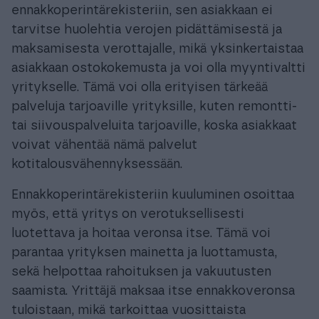
ennakkoperintärekisteriin, sen asiakkaan ei
tarvitse huolehtia verojen pidättämisestä ja
maksamisesta verottajalle, mikä yksinkertaistaa
asiakkaan ostokokemusta ja voi olla myyntivaltti
yritykselle. Tämä voi olla erityisen tärkeää
palveluja tarjoaville yrityksille, kuten remontti-
tai siivouspalveluita tarjoaville, koska asiakkaat
voivat vähentää nämä palvelut
kotitalousvähennyksessään.
Ennakkoperintärekisteriin kuuluminen osoittaa
myös, että yritys on verotuksellisesti
luotettava ja hoitaa veronsa itse. Tämä voi
parantaa yrityksen mainetta ja luottamusta,
sekä helpottaa rahoituksen ja vakuutusten
saamista. Yrittäjä maksaa itse ennakkoveronsa
tuloistaan, mikä tarkoittaa vuosittaista