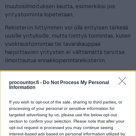
muutosilmoituksen kautta, esimerkiksi jos
yritystoiminta lopetetaan.
Rekisteriin liittyminen voi olla erityisen tärkeää
uusille yrityksille, mutta tiettyä toimintaa, kuten
vuokraustoimintaa tai tavarakauppaa
harjoittavien yritysten ei välttämättä tarvitse
ilmoittautua ennakkoperintärekisteriin​
​.
procountor.fi -
Do Not Process My Personal
Information
Helpompaa arkea fiksulla
If you wish to opt-out of the sale, sharing to third parties, or
processing of your personal or sensitive information for
Finago Procountorilla
targeted advertising by us, please use the below opt-out
section to confirm your selection. Please note that after your
opt-out request is processed you may continue seeing
Automatisoi ja selkeytä talouttasi
interest-based ads based on personal information utilized by