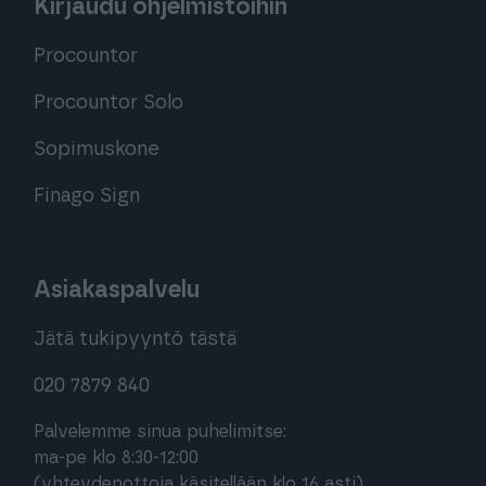
Kirjaudu ohjelmistoihin
Procountor
Procountor Solo
Sopimuskone
Finago Sign
Asiakaspalvelu
Jätä tukipyyntö tästä
020 7879 840
Palvelemme sinua puhelimitse:
ma-pe klo 8:30-12:00
(yhteydenottoja käsitellään klo 16 asti)