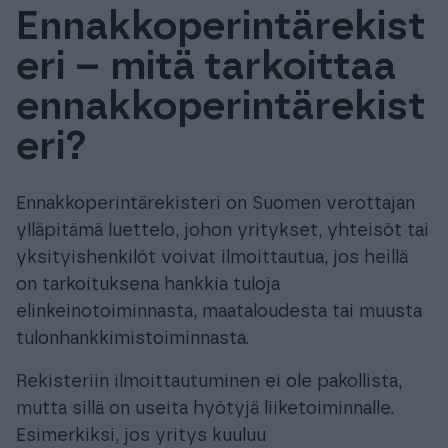
Ennakkoperintärekist
Tuki & Koulutus
eri – mitä tarkoittaa
Meistä & Ajankohtaista
ennakkoperintärekist
eri?
Ennakkoperintärekisteri on Suomen verottajan
Tilaa Procountor
ylläpitämä luettelo, johon yritykset, yhteisöt tai
yksityishenkilöt voivat ilmoittautua, jos heillä
on tarkoituksena hankkia tuloja
Kokeile maksutta
elinkeinotoiminnasta, maataloudesta tai muusta
tulonhankkimistoiminnasta.
Kirjaudu
Rekisteriin ilmoittautuminen ei ole pakollista,
mutta sillä on useita hyötyjä liiketoiminnalle.
Esimerkiksi, jos yritys kuuluu