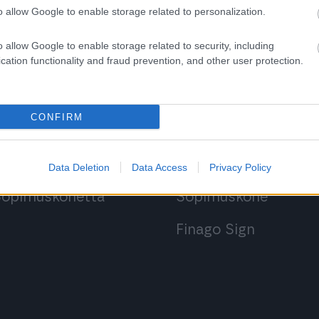
o allow Google to enable storage related to personalization.
o allow Google to enable storage related to security, including
cation functionality and fraud prevention, and other user protection.
 ohjelmistoihin
Kirjaudu ohjelmist
CONFIRM
Procountoriin
Procountor
Procountor Soloon
Procountor Solo
Data Deletion
Data Access
Privacy Policy
 Sopimuskonetta
Sopimuskone
Finago Sign