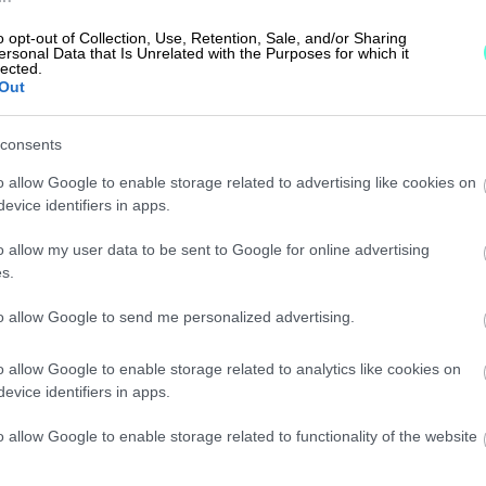
a fiksulla
o opt-out of Collection, Use, Retention, Sale, and/or Sharing
orilla
ersonal Data that Is Unrelated with the Purposes for which it
lected.
Out
consents
o allow Google to enable storage related to advertising like cookies on
kanssa
evice identifiers in apps.
matta
o allow my user data to be sent to Google for online advertising
s.
to allow Google to send me personalized advertising.
o allow Google to enable storage related to analytics like cookies on
evice identifiers in apps.
o allow Google to enable storage related to functionality of the website
Takaisin etusivulle