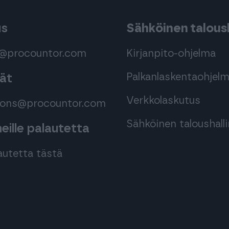
us
Sähköinen taloush
s@procountor.com
Kirjanpito-ohjelma
Palkanlaskentaohjel
mät
Verkkolaskutus
tions@procountor.com
Sähköinen taloushall
ille palautetta
autetta tästä