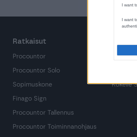
I want t
I want t
authenti
Ratkaisut
Tutustu
Procountor
Tutustu 
Procountor Solo
Tutustu 
Sopimuskone
Kokeile
Finago Sign
Procountor Tallennus
Procountor Toiminnanohjaus