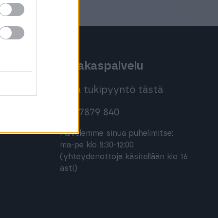
oihin
Asiakaspalvelu
Jätä tukipyyntö tästä
020 7879 840
Palvelemme sinua puhelimitse:
ma-pe klo 8:30-12:00
(yhteydenottoja käsitellään klo 16
asti)