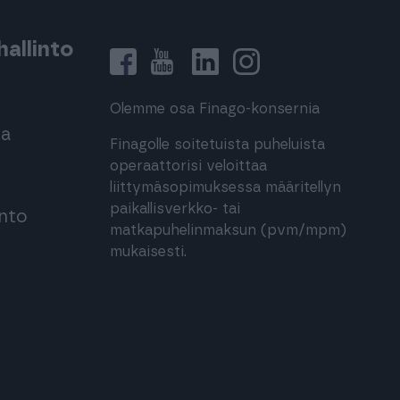
allinto
Olemme osa Finago-konsernia
ma
Finagolle soitetuista puheluista
operaattorisi veloittaa
liittymäsopimuksessa määritellyn
paikallisverkko- tai
into
matkapuhelinmaksun (pvm/mpm)
mukaisesti.