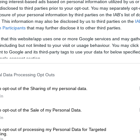
eing interest-based ads based on personal information utilized by us or
 toisistaan, mutta tulojen alkuperällä on
automatisoi taloushallinnon prosesseja.
Ota käyttöösi juristien laatimat, käyttövalmiit
disclosed to third parties prior to your opt-out. You may separately opt-
sopimuspohjat
losure of your personal information by third parties on the IAB’s list of
keyhtiöt ja isännöitsijät
Urheiluseurat
. This information may also be disclosed by us to third parties on the
IA
ltion tuloverotukseen ja kunnalliseen
aisratkaisu isännöintialalle.
-30 % kuukausimaksusta urheiluse
Participants
that may further disclose it to other third parties.
maksuton mobiili!
veroa, jos henkilö kuuluu evankelis-
 that this website/app uses one or more Google services and may gath
PROCOUNTORIN UUDET OMINAISUUDET
uloverot määräytyvät vuosittain
including but not limited to your visit or usage behaviour. You may click 
okemuksiin Procountorista
Tilitoimistoille
Yhd
 to Google and its third-party tags to use your data for below specifi
tava tietoja tuloistaan ja mahdollisista
Procountor versiopäivitykset
okemuksiin Procountorista
Tilitoimistoille
Yhd
ogle consent section.
Tiedot Procountorin versiopäivityksistä
l Data Processing Opt Outs
laskelman
mukaiseen tulokseen, josta
. Yrityksen tulovero on Suomessa
o opt-out of the Sharing of my personal data.
In
tsitkö itsellesi kirjanpitäjää?
Tutustu tilitoimistoihin
o opt-out of the Sale of my Personal Data.
In
to opt-out of processing my Personal Data for Targeted
ing.
In