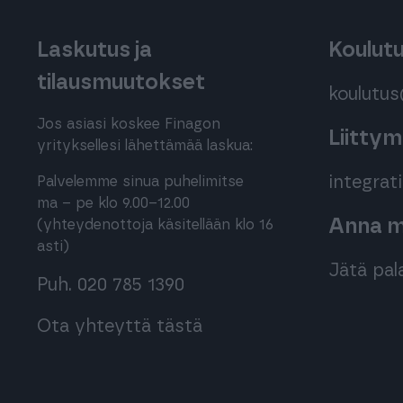
Laskutus ja
Koulut
tilausmuutokset
koulutu
Jos asiasi koskee Finagon
Liitty
yrityksellesi lähettämää laskua:
integra
Palvelemme sinua puhelimitse
ma – pe klo 9.00–12.00
Anna me
(yhteydenottoja käsitellään klo 16
asti)
Jätä pal
Puh. 020 785 1390
Ota yhteyttä tästä