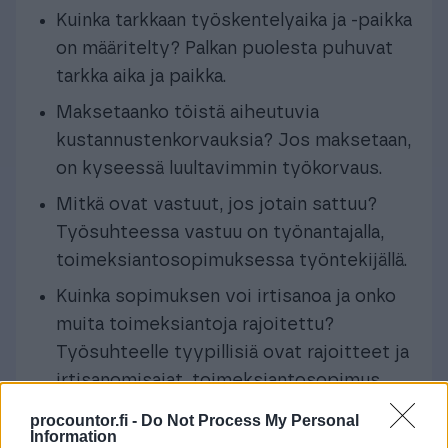
Kuinka tarkkaan työskentelyaika ja -paikka
on määritelty? Palkan puolesta puhuvat
tarkka aika ja paikka.
Maksetaanko töistä aiheutuvia
kustannustenkorvauksia? Jos maksetaan,
on kyseessä luultavimmin työkorvaus.
Mitkä ovat vastuut, jos jotain sattuu?
Työsuhteessa vastuu on työnantajalla,
toimeksiantosopimuksessa työntekijällä.
Kuinka sopimuksen voi irtisanoa ja onko
muita toimeksiantoja rajoitettu?
Työsuhteelle tyypillisiä ovat rajoitteet ja
irtisanomisajat, toimeksiantosopimus
taas voidaan irtisanoa yksipuolisesti
procountor.fi -
Do Not Process My Personal
sopimuksen puitteissa.
Information