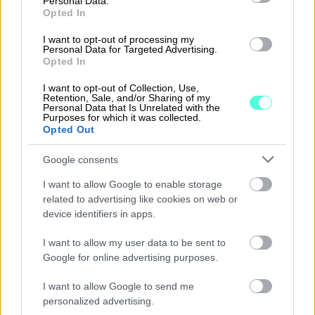
Personal Data.
Opted In
Ennakkoperintä- ja muihin rekistereihin
kuuluminen
I want to opt-out of processing my
Personal Data for Targeted Advertising.
Opted In
Lakisääteisten ilmoitusten tekeminen.
I want to opt-out of Collection, Use,
Perehdy tarkemmin ohjeistukseen
Retention, Sale, and/or Sharing of my
Personal Data that Is Unrelated with the
verottajan sivuilla
.
Purposes for which it was collected.
Opted Out
Lue lisää aiheesta:
kumpi valita – yrittäjyys
Google consents
vai palkkatyö?
I want to allow Google to enable storage
related to advertising like cookies on web or
device identifiers in apps.
LAINSÄÄDÄNTÖ JA VEROTUS
I want to allow my user data to be sent to
Google for online advertising purposes.
TILITOIMISTO
YRITYKSILLE
I want to allow Google to send me
personalized advertising.