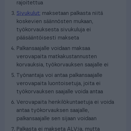
rajoitettua
Sivukulut:
maksetaan palkasta niitä
koskevien säännösten mukaan,
työkorvauksesta sivukuluja ei
pääsääntöisesti makseta
Palkansaajalle voidaan maksaa
verovapaita matkakustannusten
korvauksia, työkorvauksen saajalle ei
Työnantaja voi antaa palkansaajalle
verovapaita luontoisetuja, joita ei
työkorvauksen saajalle voida antaa
Verovapaita henkilökuntaetuja ei voida
antaa työkorvauksen saajalle,
palkansaajalle sen sijaan voidaan
Palkasta ei makseta ALV:ia, mutta