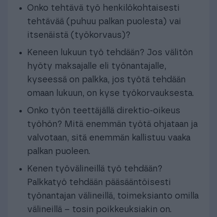
Onko tehtävä työ henkilökohtaisesti
tehtävää (puhuu palkan puolesta) vai
itsenäistä (työkorvaus)?
Keneen lukuun työ tehdään? Jos välitön
hyöty maksajalle eli työnantajalle,
kyseessä on palkka, jos työtä tehdään
omaan lukuun, on kyse työkorvauksesta.
Onko työn teettäjällä direktio-oikeus
työhön? Mitä enemmän työtä ohjataan ja
valvotaan, sitä enemmän kallistuu vaaka
palkan puoleen.
Kenen työvälineillä työ tehdään?
Palkkatyö tehdään pääsääntöisesti
työnantajan välineillä, toimeksianto omilla
välineillä – tosin poikkeuksiakin on.