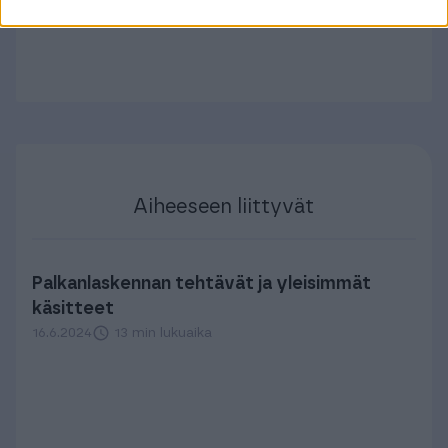
Aiheeseen liittyvät
Palkanlaskennan tehtävät ja yleisimmät
käsitteet
16.6.2024
13 min lukuaika