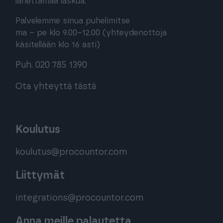
lähettämää laskua:
Palvelemme sinua puhelimitse
ma – pe klo 9.00–12.00 (yhteydenottoja
käsitellään klo 16 asti)
Puh. 020 785 1390
Ota yhteyttä tästä
Koulutus
koulutus@procountor.com
Liittymät
integrations@procountor.com
Anna meille palautetta