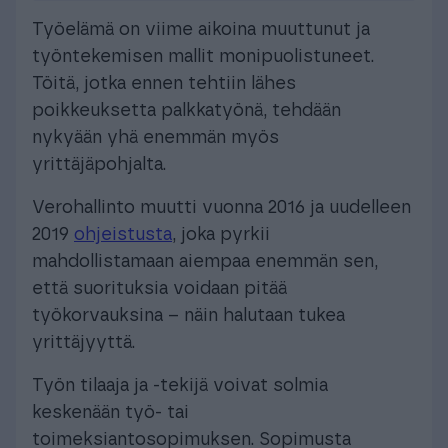
Työelämä on viime aikoina muuttunut ja
työntekemisen mallit monipuolistuneet.
Töitä, jotka ennen tehtiin lähes
poikkeuksetta palkkatyönä, tehdään
nykyään yhä enemmän myös
yrittäjäpohjalta.
Verohallinto muutti vuonna 2016 ja uudelleen
2019
ohjeistusta
, joka pyrkii
mahdollistamaan aiempaa enemmän sen,
että suorituksia voidaan pitää
työkorvauksina – näin halutaan tukea
yrittäjyyttä.
Työn tilaaja ja -tekijä voivat solmia
keskenään työ- tai
toimeksiantosopimuksen. Sopimusta