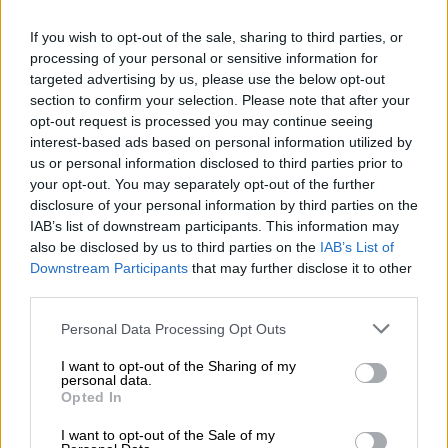
Onko muita toimeksiantoja rajoitettu,
If you wish to opt-out of the sale, sharing to third parties, or
onko asetettu kilpailukielto tai
processing of your personal or sensitive information for
targeted advertising by us, please use the below opt-out
salassapitovelvollisuuksia?
section to confirm your selection. Please note that after your
Työkorvauksessa ei pääasiassa ole
opt-out request is processed you may continue seeing
rajoituksia, kun taas työsuhteeseen
interest-based ads based on personal information utilized by
us or personal information disclosed to third parties prior to
esimerkiksi kilpailevan toiminnan kielto
your opt-out. You may separately opt-out of the further
tulee jo
työsopimuslaista
.
disclosure of your personal information by third parties on the
IAB’s list of downstream participants. This information may
Muodollisia tunnusmerkkejä:
also be disclosed by us to third parties on the
IAB’s List of
palkka vai työkorvaus
Downstream Participants
that may further disclose it to other
third parties.
Toiminimellä vai yhtiömuodossa
Please note that this website/app uses one or more Google
Personal Data Processing Opt Outs
toimiminen
services and may gather and store information including but
not limited to your visit or usage behaviour. You may click to
I want to opt-out of the Sharing of my
Pakollisten sosiaalivakuutusten
personal data.
grant or deny consent to Google and its third-party tags to
Opted In
ottaminen
use your data for below specified purposes in below Google
consent section.
I want to opt-out of the Sale of my
Toimilupa-asiat