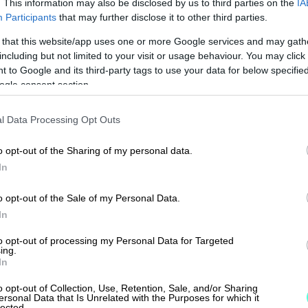
. This information may also be disclosed by us to third parties on the
IA
kejärjestelmää. Se koskee kaikkia 17–67-vuotiait
Participants
that may further disclose it to other third parties.
tka työskentelevät vähintään neljä kuukautta
 that this website/app uses one or more Google services and may gath
teessa ja joiden palkka ylittää lain määrittäm
including but not limited to your visit or usage behaviour. You may click 
rkistaa vuosittaisen alarajan
Varman TyEL-sivuilt
 to Google and its third-party tags to use your data for below specifi
ogle consent section.
pakollinen työnantajalle, ja sen tarkoituksena 
ijöiden toimeentulo vanhuuden, työkyvyttömyy
l Data Processing Opt Outs
auksessa.
o opt-out of the Sharing of my personal data.
 kustannukset jaetaan työnantajan ja työntek
In
ja vastaa vakuutuksen ottamisesta ja sen
o opt-out of the Sale of my Personal Data.
uutusyhtiölle, mutta hän voi periä osan
In
a suoraan työntekijän palkasta. Vakuutusmak
to opt-out of processing my Personal Data for Targeted
y prosenttiosuutena työntekijän palkasta ja s
ing.
In
in.
o opt-out of Collection, Use, Retention, Sale, and/or Sharing
 kautta kertyvä eläke määräytyy työuran aika
ersonal Data that Is Unrelated with the Purposes for which it
lected.