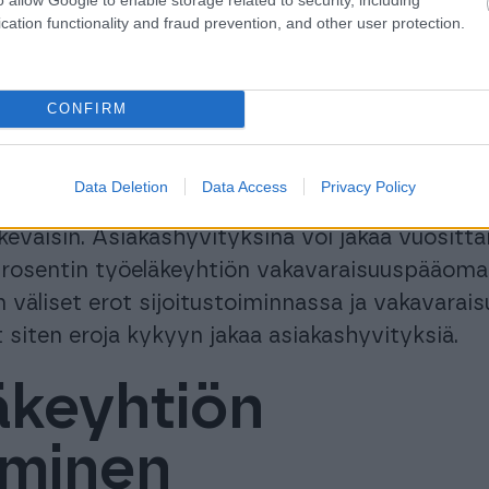
a toiminnan kustannustehokkuudessa, joka heija
cation functionality and fraud prevention, and other user protection.
tä perittäviin vakuutusmaksuihin.
a tekijä on edelleen asiakashyvitys.
CONFIRM
siakashyvitykset ovat TyEL-asiakkaille
aa, jota kertyy työeläkeyhtiön sijoitustoiminn
Data Deletion
Data Access
Privacy Policy
akashyvitykset maksetaan työnantajayrityksill
eväisin. Asiakashyvityksinä voi jakaa vuositta
rosentin työeläkeyhtiön vakavaraisuuspääoma
 väliset erot sijoitustoiminnassa ja vakavarai
t siten eroja kykyyn jakaa asiakashyvityksiä.
äkeyhtiön
aminen