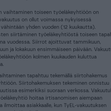
 vaihtaminen toiseen työeläkeyhtiöön on
 vakuutus on ollut voimassa nykyisessä
 vähintään yhden vuoden (12 kuukautta).
ten siirtäminen työeläkeyhtiöstä toiseen tapa
na vuodessa. Siirrot ajoittuvat tammikuun,
kuun ja lokakuun ensimmäiseen päivään. Vakuu
yöeläkeyhtiöön kolmen kuukauden kuluttua
a.
aihtaminen tapahtuu tekemällä siirtohakemus
yhtiöön. Siirtohakemuksen tekeminen onnistuu
utissa esimerkiksi suoraan verkossa. Vakuut
öeläkeyhtiö hoitaa irtisanomisen aiempaan
a ilmoittaa asiakkaalle, kun TyEL-vakuutuksen