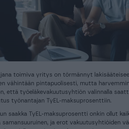
automatisoi taloushallinnon prosesseja.
Ota käyttöösi juristien laatimat, käyttövalmiit
sopimuspohjat
keyhtiöt ja isännöitsijät
Urheiluseurat
aisratkaisu isännöintialalle.
-30 % kuukausimaksusta urheiluse
maksuton mobiili!
PROCOUNTORIN UUDET OMINAISUUDET
okemuksiin Procountorista
Tilitoimistoille
Yhd
Procountor versiopäivitykset
okemuksiin Procountorista
Tilitoimistoille
Yhd
Tiedot Procountorin versiopäivityksistä
jana toimiva yritys on törmännyt lakisääteise
n vähintään pintapuolisesti, mutta harvemmi
tsitkö itsellesi kirjanpitäjää?
Tutustu tilitoimistoihin
n, että työeläkevakuutusyhtiön valinnalla saat
kutus työnantajan TyEL-maksuprosenttiin.
un saakka TyEL-maksuprosentti onkin ollut kai
 samansuuruinen, ja erot vakuutusyhtiöiden väli