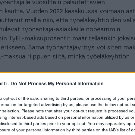
öantajalle vuosittain palautettavien
n kautta. Vuoden 2022 kesäkuussa voimaan as
ttanut mallia niin, että työeläkeyhtiöiden väli
t tulevat työnantaja-asiakkaille nopeammin
sin TyEL-maksuprosentit määritelläänkin jokai
 erikseen. Sama työnantajayritys voi siten ma
L-maksua riippuen siitä, minkä työeläkeyhtiön
 liikkeelle perusasioista. Mitä tarkoittaa TyEL-
.fi -
Do Not Process My Personal Information
to opt-out of the sale, sharing to third parties, or processing of your per
on TyEL-vakuutus
formation for targeted advertising by us, please use the below opt-out s
r selection. Please note that after your opt-out request is processed y
eing interest-based ads based on personal information utilized by us or
disclosed to third parties prior to your opt-out. You may separately opt-
li Työntekijän eläkevakuutus, on osa Suomen
losure of your personal information by third parties on the IAB’s list of