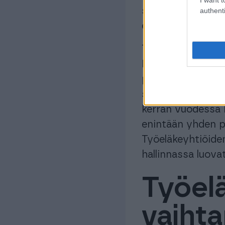
selkeitäkin eroj
authenti
eri asiakasryhmil
Toinen eroja luov
Nykymuodossaan a
palautettavaa rah
seurauksena. Asi
kerran vuodessa k
enintään yhden p
Työeläkeyhtiöiden
hallinnassa luova
Työel
vaiht