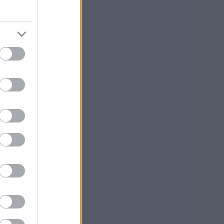
pi
id
kasti