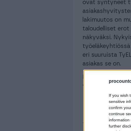
ovat syntyneet ty
asiakashyvityste
lakimuutos on muu
taloudelliset ero
näkyväksi. Nykyi
työeläkeyhtiössä
eri suuruista TyE
asiakas se on.
Mutta lähdetäänpä
procountor
vakuutus?
If you wish 
Mikä 
sensitive in
confirm you
continue se
information 
TyEL-vakuutus, e
further disc