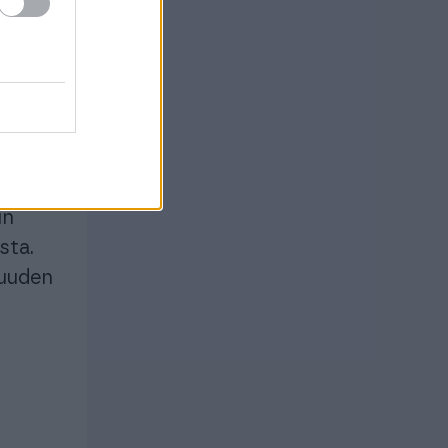
stuu
an
e
in
sta.
suuden