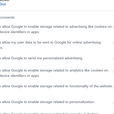
ojen ja työskentelyvuosien perusteella. Mitä
Out
emmän työntekijä on työelämässä, sitä suurem
consents
o allow Google to enable storage related to advertising like cookies on
erot
evice identifiers in apps.
o allow my user data to be sent to Google for online advertising
äkevakuutusyhtiö
s.
to allow Google to send me personalized advertising.
illä syntyvät?
o allow Google to enable storage related to analytics like cookies on
evice identifiers in apps.
ältyvällä hoitokustannusosalla katetaan
o allow Google to enable storage related to functionality of the website
akuutustoiminnan kulut. Aiemmin mainitun
lkeen kukin työeläkeyhtiö on mitoittanut
o allow Google to enable storage related to personalization.
an jo ennalta vastaamaan mahdollisimman tar
eutuvia kuluja. Työeläkeyhtiöiden välillä on
o allow Google to enable storage related to security, including