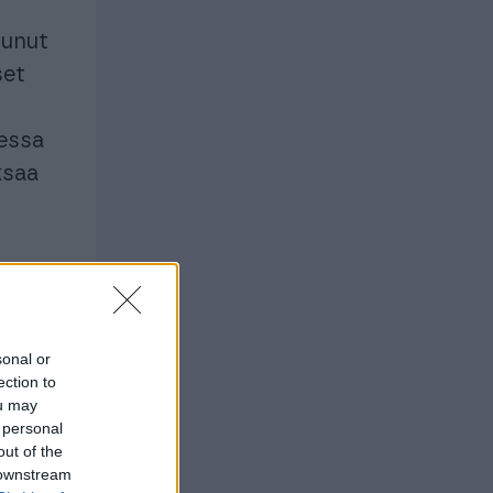
tunut
set
sessa
ksaa
sonal or
?
ection to
ou may
 personal
out of the
 downstream