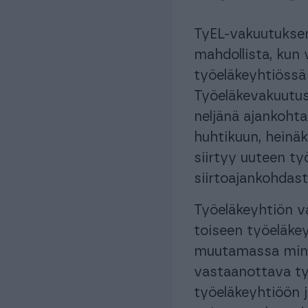
TyEL-vakuutuksen
mahdollista, kun
työeläkeyhtiössä
Työeläkevakuutus
neljänä ajankohta
huhtikuun, heinä
siirtyy uuteen t
siirtoajankohdast
Työeläkeyhtiön v
toiseen työeläke
muutamassa minu
vastaanottava ty
työeläkeyhtiöön j