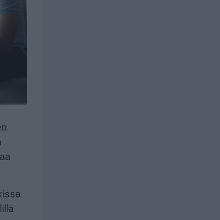
uroille ja
istyksille
Yrityksille
istyksille
Yrityksille
en
n
taa
kissa
llä