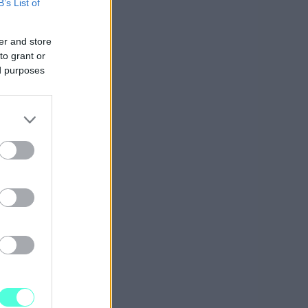
B’s List of
a
er and store
än
to grant or
a.
ed purposes
on
den
ijän
sun
e
na