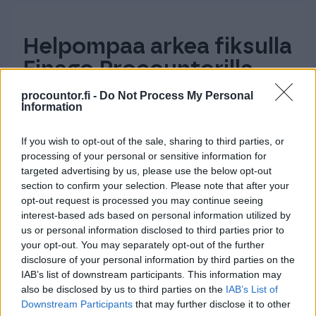
Helpompaa arkea fiksulla
Finago Procountorilla
procountor.fi -
Do Not Process My Personal
Information
Automatisoi ja selkeytä talouttasi
Vaivatonta yhteistyötä eri osapuolten
If you wish to opt-out of the sale, sharing to third parties, or
kanssa
processing of your personal or sensitive information for
targeted advertising by us, please use the below opt-out
Sopii yritysmuodosta ja -koosta
section to confirm your selection. Please note that after your
riippumatta
opt-out request is processed you may continue seeing
interest-based ads based on personal information utilized by
us or personal information disclosed to third parties prior to
Tutustu Finago Procountoriin
your opt-out. You may separately opt-out of the further
disclosure of your personal information by third parties on the
IAB’s list of downstream participants. This information may
also be disclosed by us to third parties on the
IAB’s List of
Downstream Participants
that may further disclose it to other