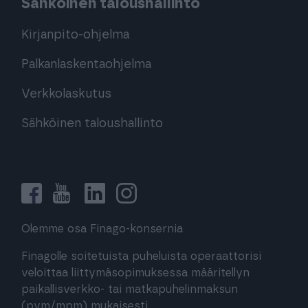
Sähköinen taloushallinto
Kirjanpito-ohjelma
Palkanlaskentaohjelma
Verkkolaskutus
Sähköinen taloushallinto
Olemme osa Finago-konsernia
Finagolle soitetuista puheluista operaattorisi
veloittaa liittymäsopimuksessa määritellyn
paikallisverkko- tai matkapuhelinmaksun
(pvm/mpm) mukaisesti.