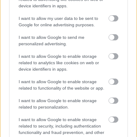
device identifiers in apps.
I want to allow my user data to be sent to
Ratkaisut
Google for online advertising purposes.
Procountor
I want to allow Google to send me
personalized advertising.
Procountor Solo
I want to allow Google to enable storage
Sopimuskone
related to analytics like cookies on web or
device identifiers in apps.
Finago Sign
I want to allow Google to enable storage
Procountor Tallennus
related to functionality of the website or app.
Procountor Toiminnanohjaus
I want to allow Google to enable storage
related to personalization.
I want to allow Google to enable storage
Tutustu ohjelmistoihin
related to security, including authentication
functionality and fraud prevention, and other