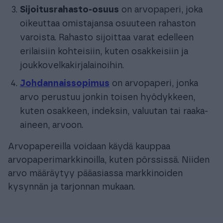
Sijoitusrahasto-osuus
on arvopaperi, joka
oikeuttaa omistajansa osuuteen rahaston
varoista. Rahasto sijoittaa varat edelleen
erilaisiin kohteisiin, kuten osakkeisiin ja
joukkovelkakirjalainoihin.
Johdannaissopimus
on arvopaperi, jonka
arvo perustuu jonkin toisen hyödykkeen,
kuten osakkeen, indeksin, valuutan tai raaka-
aineen, arvoon.
Arvopapereilla voidaan käydä kauppaa
arvopaperimarkkinoilla, kuten pörssissä. Niiden
arvo määräytyy pääasiassa markkinoiden
kysynnän ja tarjonnan mukaan.