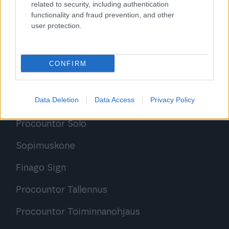
related to security, including authentication
functionality and fraud prevention, and other
user protection.
CONFIRM
Ratkaisut
Data Deletion
Data Access
Privacy Policy
Procountor
Procountor Solo
Sopimuskone
Finago Sign
Procountor Tallennus
Procountor Toiminnanohjaus