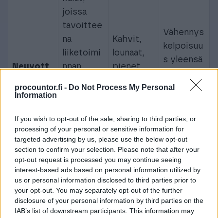
joissa
tavoittee
Vähennys
na
Kahvit,
kelpoisuu
liiketoimi
lounaat,
s yleensä
Neuvott
nnan
pienet
rajoitetu
elukulut
edistämin
tarjoilut
mpaa kuin
procountor.fi -
Do Not Process My Personal
en, mutta
neuvottel
Information
kokouskul
kulut ovat
uissa
uissa
If you wish to opt-out of the sale, sharing to third parties, or
yleensä
processing of your personal or sensitive information for
pienempi
targeted advertising by us, please use the below opt-out
ä ja
section to confirm your selection. Please note that after your
opt-out request is processed you may continue seeing
vähemmä
interest-based ads based on personal information utilized by
n
us or personal information disclosed to third parties prior to
juhlavam
your opt-out. You may separately opt-out of the further
disclosure of your personal information by third parties on the
pia kuin
IAB’s list of downstream participants. This information may
edustusk