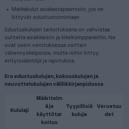
Matkakulut asiakastapaamisiin, jos ne
liittyvät edustustoimintaan
Edustuskulujen tarkoituksena on vahvistaa
suhteita asiakkaisiin ja liikekumppaneihin. Ne
ovat usein verotuksessa osittain
vähennyskelpoisia, mutta niihin liittyy
erityissääntöjä ja rajoituksia.
Ero edustuskulujen, kokouskulujen ja
neuvottelukulujen välillä kirjanpidossa
Määritelm
ä ja
Tyypillisiä
Veroetuu
Kululaji
käyttötar
kuluja
det
koitus