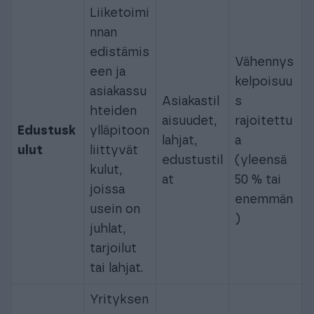
Liiketoimi
nnan
edistämis
Vähennys
een ja
kelpoisuu
asiakassu
Asiakastil
s
hteiden
aisuudet,
rajoitettu
Edustusk
ylläpitoon
lahjat,
a
ulut
liittyvät
edustustil
(yleensä
kulut,
at
50 % tai
joissa
enemmän
usein on
)
juhlat,
tarjoilut
tai lahjat.
Yrityksen