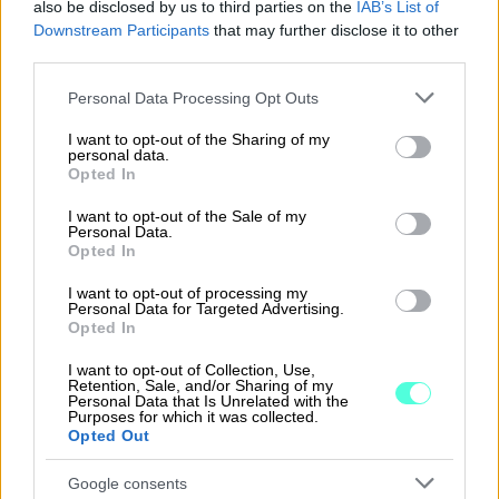
also be disclosed by us to third parties on the
IAB’s List of
ulut.
Downstream Participants
that may further disclose it to other
third parties.
Yhteenveto:
Please note that this website/app uses one or more Google
Personal Data Processing Opt Outs
services and may gather and store information including but
Edustuskulut
ovat usein suurempia,
not limited to your visit or usage behaviour. You may click to
I want to opt-out of the Sharing of my
personal data.
grant or deny consent to Google and its third-party tags to
juhlavampia ja liittyvät laajemmin
Opted In
use your data for below specified purposes in below Google
asiakassuhteiden ylläpitoon. Niissä
consent section.
I want to opt-out of the Sale of my
verovähennysoikeus on rajoitetumpaa.
Personal Data.
Opted In
Kokouskulut
liittyvät pääasiassa yrityksen
I want to opt-out of processing my
sisäisiin palavereihin, joissa verovähennys
Personal Data for Targeted Advertising.
Opted In
on yleensä täysi.
I want to opt-out of Collection, Use,
Neuvottelukulut
ovat asiakas- tai
Retention, Sale, and/or Sharing of my
Personal Data that Is Unrelated with the
liikekumppanineuvotteluihin liittyviä
Purposes for which it was collected.
kustannuksia, joissa verovähennysoikeus voi
Opted Out
vaihdella, mutta ne ovat yleensä vähemmän
Google consents