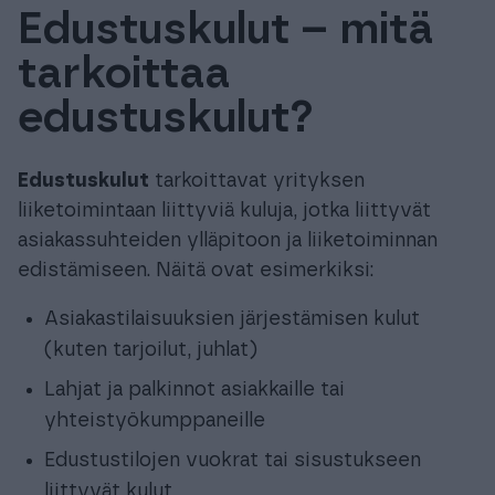
Edustuskulut – mitä
Tuki & Koulutus
tarkoittaa
Meistä & Ajankohtaista
edustuskulut?
Edustuskulut
tarkoittavat yrityksen
liiketoimintaan liittyviä kuluja, jotka liittyvät
asiakassuhteiden ylläpitoon ja liiketoiminnan
Tilaa Procountor
edistämiseen. Näitä ovat esimerkiksi:
Kokeile maksutta
Asiakastilaisuuksien järjestämisen kulut
(kuten tarjoilut, juhlat)
Kirjaudu
Lahjat ja palkinnot asiakkaille tai
yhteistyökumppaneille
Edustustilojen vuokrat tai sisustukseen
liittyvät kulut