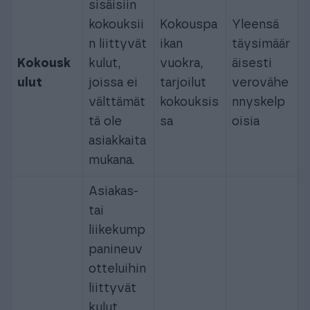
sisäisiin
kokouksii
Kokouspa
Yleensä
n liittyvät
ikan
täysimäär
Kokousk
kulut,
vuokra,
äisesti
ulut
joissa ei
tarjoilut
verovähe
välttämät
kokouksis
nnyskelp
tä ole
sa
oisia
asiakkaita
mukana.
Asiakas-
tai
liikekump
panineuv
otteluihin
liittyvät
kulut,