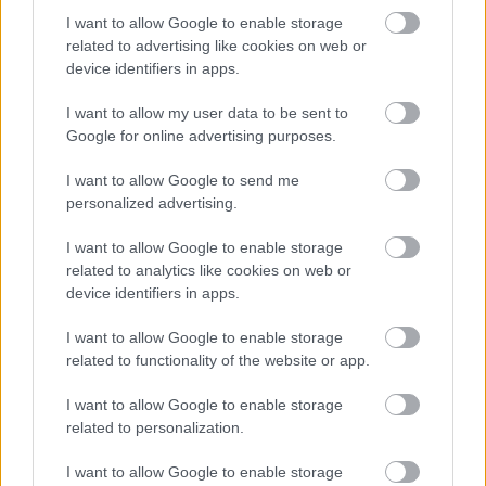
juhlavia kuin edustuskulut.
I want to allow Google to enable storage
related to advertising like cookies on web or
device identifiers in apps.
I want to allow my user data to be sent to
Yrittäjän taloushallinnon ja
Google for online advertising purposes.
kirjanpidon ohjelmisto
I want to allow Google to send me
Yksinkertaista taloushallinnon rutiineja ja
personalized advertising.
käytä aikasi paremmin. Aloitus nyt
I want to allow Google to enable storage
maksutta rajoitetun ajan!
related to analytics like cookies on web or
device identifiers in apps.
Tutustu Procountoriin
I want to allow Google to enable storage
related to functionality of the website or app.
I want to allow Google to enable storage
related to personalization.
Takaisin etusivulle
I want to allow Google to enable storage