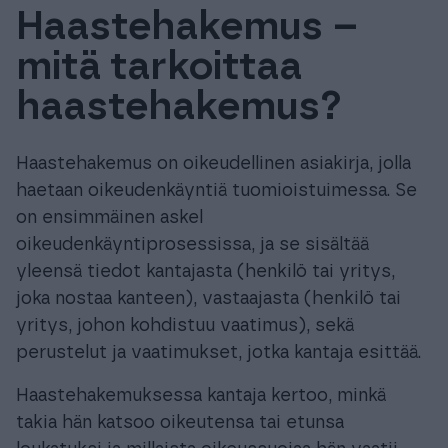
Haastehakemus –
Tuki & Koulutus
mitä tarkoittaa
Meistä & Ajankohtaista
haastehakemus?
Haastehakemus on oikeudellinen asiakirja, jolla
haetaan oikeudenkäyntiä tuomioistuimessa. Se
on ensimmäinen askel
Tilaa Procountor
oikeudenkäyntiprosessissa, ja se sisältää
yleensä tiedot kantajasta (henkilö tai yritys,
Kokeile maksutta
joka nostaa kanteen), vastaajasta (henkilö tai
yritys, johon kohdistuu vaatimus), sekä
Kirjaudu
perustelut ja vaatimukset, jotka kantaja esittää.
Haastehakemuksessa kantaja kertoo, minkä
takia hän katsoo oikeutensa tai etunsa