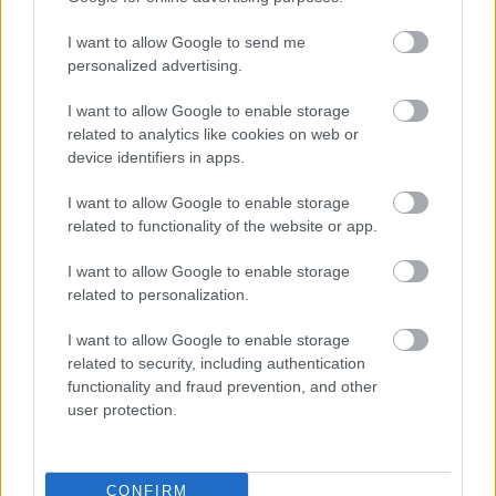
Sopimuskone
I want to allow Google to send me
personalized advertising.
Finago Sign
I want to allow Google to enable storage
Procountor Tallennus
related to analytics like cookies on web or
device identifiers in apps.
Procountor Toiminnanohjaus
I want to allow Google to enable storage
related to functionality of the website or app.
Tutustu ohjelmistoihin
I want to allow Google to enable storage
related to personalization.
Tutustu Procountoriin
I want to allow Google to enable storage
related to security, including authentication
Tutustu Procountor Soloon
functionality and fraud prevention, and other
user protection.
Kokeile Sopimuskonetta
CONFIRM