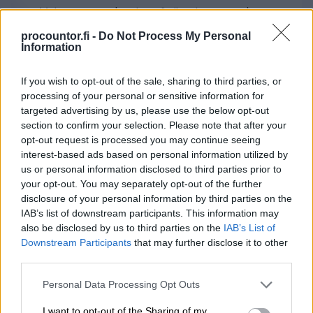
Vaivatonta yhteistyötä eri osapuolten
kanssa
procountor.fi -
Do Not Process My Personal
Information
Sopii yritysmuodosta ja -koosta
riippumatta
If you wish to opt-out of the sale, sharing to third parties, or
processing of your personal or sensitive information for
targeted advertising by us, please use the below opt-out
Tutustu Finago Procountoriin
section to confirm your selection. Please note that after your
opt-out request is processed you may continue seeing
interest-based ads based on personal information utilized by
us or personal information disclosed to third parties prior to
your opt-out. You may separately opt-out of the further
disclosure of your personal information by third parties on the
Laadi laadukkaita
IAB’s list of downstream participants. This information may
also be disclosed by us to third parties on the
IAB’s List of
sopimuksia minuuteissa
Downstream Participants
that may further disclose it to other
Sopimuskoneella
third parties.
Please note that this website/app uses one or more Google
Helppokäyttöinen palvelu, josta löydät yli
Personal Data Processing Opt Outs
services and may gather and store information including but
400 juristien laatimaa asiakirjamallia.
not limited to your visit or usage behaviour. You may click to
I want to opt-out of the Sharing of my