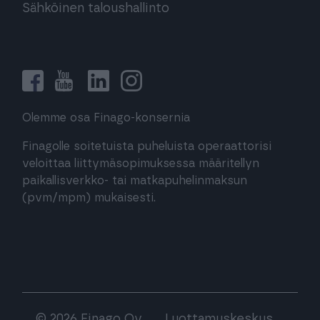
Sähköinen taloushallinto
Olemme osa Finago-konsernia
Finagolle soitetuista puheluista operaattorisi
veloittaa liittymäsopimuksessa määritellyn
paikallisverkko- tai matkapuhelinmaksun
(pvm/mpm) mukaisesti.
© 2026 Finago Oy
Luottamuskeskus