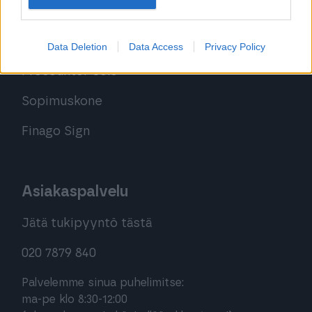
Kirjaudu ohjelmistoihin
Procountor
Data Deletion
Data Access
Privacy Policy
Procountor Solo
Sopimuskone
Finago Sign
Asiakaspalvelu
Jätä tukipyyntö tästä
020 7879 840
Palvelemme sinua puhelimitse:
ma-pe klo 8:30-12:00