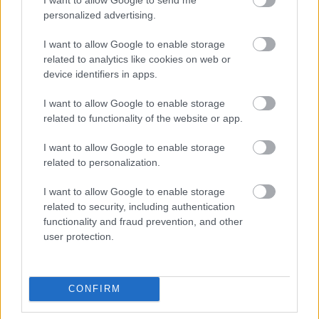
personalized advertising.
Procountor Tallennus
I want to allow Google to enable storage
Procountor Toiminnanohjaus
related to analytics like cookies on web or
device identifiers in apps.
I want to allow Google to enable storage
Tutustu ohjelmistoihin
related to functionality of the website or app.
I want to allow Google to enable storage
Tutustu Procountoriin
related to personalization.
Tutustu Procountor Soloon
I want to allow Google to enable storage
related to security, including authentication
Kokeile Sopimuskonetta
functionality and fraud prevention, and other
user protection.
Kirjaudu ohjelmistoihin
CONFIRM
Procountor