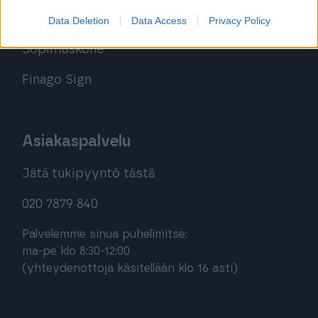
Procountor Solo
Data Deletion
Data Access
Privacy Policy
Sopimuskone
Finago Sign
Asiakaspalvelu
Jätä tukipyyntö tästä
020 7879 840
Palvelemme sinua puhelimitse:
ma-pe klo 8:30-12:00
(yhteydenottoja käsitellään klo 16 asti)