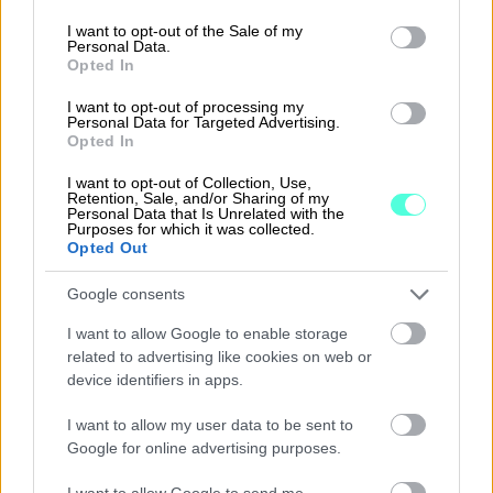
use your data for below specified purposes in below Google
consent section.
I want to opt-out of the Sale of my
Personal Data.
Opted In
Takaisin etusivulle
I want to opt-out of processing my
Personal Data for Targeted Advertising.
Opted In
I want to opt-out of Collection, Use,
Retention, Sale, and/or Sharing of my
Personal Data that Is Unrelated with the
Purposes for which it was collected.
Opted Out
Ratkaisut
Google consents
I want to allow Google to enable storage
Procountor
related to advertising like cookies on web or
device identifiers in apps.
Procountor Solo
I want to allow my user data to be sent to
Sopimuskone
Google for online advertising purposes.
Finago Sign
I want to allow Google to send me