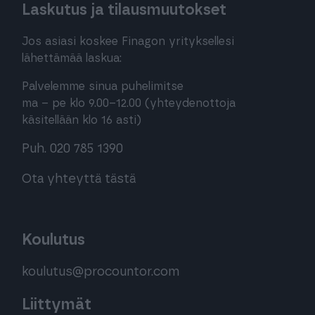
Laskutus ja tilausmuutokset
Jos asiasi koskee Finagon yrityksellesi
lähettämää laskua:
Palvelemme sinua puhelimitse
ma – pe klo 9.00–12.00 (yhteydenottoja
käsitellään klo 16 asti)
Puh. 020 785 1390
Ota yhteyttä tästä
Koulutus
koulutus@procountor.com
Liittymät