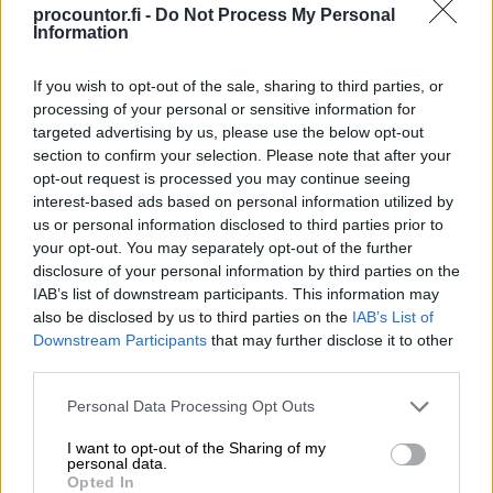
Sopii yritysmuodosta ja -koosta
procountor.fi -
Do Not Process My Personal
Information
riippumatta
If you wish to opt-out of the sale, sharing to third parties, or
Tutustu Finago Procountoriin
processing of your personal or sensitive information for
targeted advertising by us, please use the below opt-out
section to confirm your selection. Please note that after your
opt-out request is processed you may continue seeing
interest-based ads based on personal information utilized by
us or personal information disclosed to third parties prior to
your opt-out. You may separately opt-out of the further
Yrittäjän taloushallinnon ja
disclosure of your personal information by third parties on the
kirjanpidon ohjelmisto
IAB’s list of downstream participants. This information may
also be disclosed by us to third parties on the
IAB’s List of
Yksinkertaista taloushallinnon rutiineja ja
Downstream Participants
that may further disclose it to other
käytä aikasi paremmin. Aloitus nyt
third parties.
maksutta rajoitetun ajan!
Please note that this website/app uses one or more Google
Personal Data Processing Opt Outs
services and may gather and store information including but
not limited to your visit or usage behaviour. You may click to
I want to opt-out of the Sharing of my
Tutustu Procountoriin
personal data.
grant or deny consent to Google and its third-party tags to
Opted In