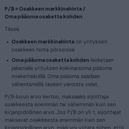
P/B = Osakkeen markkinahinta /
Oma pääoma osaketta kohden
Tässä:
Osakkeen markkinahinta
on yrityksen
osakkeen hinta pörssissä.
Oma pääoma osaketta kohden
lasketaan
jakamalla yrityksen kokonaisoma pääoma
osakemäärällä. Oma pääoma saadaan
vähentämällä taseen varoista velat.
P/B-luvun arvo kertoo, maksaako sijoittaja
osakkeesta enemmän tai vähemmän kuin sen
kirjanpidollinen arvo. Jos P/B on yli 1, sijoittajat
maksavat osakkeesta enemmän kuin sen
kirjanpidollinen arvo, mikä voi viitata siihen, että