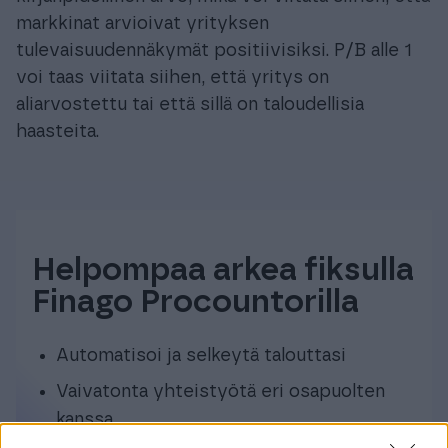
markkinat arvioivat yrityksen
tulevaisuudennäkymät positiivisiksi. P/B alle 1
voi taas viitata siihen, että yritys on
aliarvostettu tai että sillä on taloudellisia
haasteita.
Helpompaa arkea fiksulla
Finago Procountorilla
Automatisoi ja selkeytä talouttasi
Vaivatonta yhteistyötä eri osapuolten
kanssa