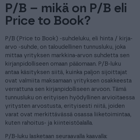
P/B – mikä on P/B eli
Tuki & Koulutus
Price to Book?
Meistä & Ajankohtaista
P/B (Price to Book) -suhdeluku, eli hinta / kirja-
arvo -suhde, on taloudellinen tunnusluku, joka
mittaa yrityksen markkina-arvon suhdetta sen
kirjanpidolliseen omaan pääomaan. P/B-luku
Tilaa Procountor
antaa käsityksen siitä, kuinka paljon sijoittajat
ovat valmiita maksamaan yrityksen osakkeesta
verrattuna sen kirjanpidolliseen arvoon. Tämä
Kokeile maksutta
tunnusluku on erityisen hyödyllinen arvioitaessa
yritysten arvostusta, erityisesti niitä, joiden
Kirjaudu
varat ovat merkittävässä osassa liiketoimintaa,
kuten rahoitus- ja kiinteistöalalla.
P/B-luku lasketaan seuraavalla kaavalla: