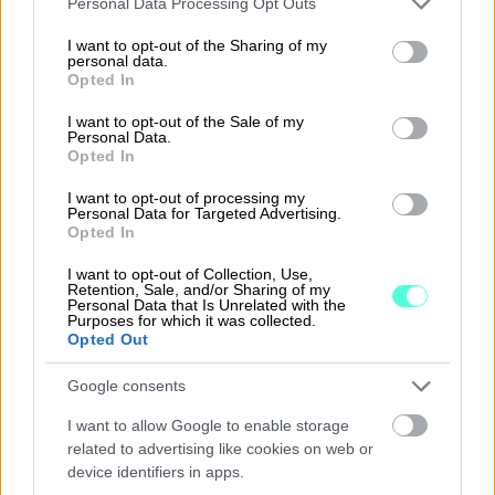
Personal Data Processing Opt Outs
Yksinkertaista taloushallinnon rutiineja ja
services and may gather and store information including but
not limited to your visit or usage behaviour. You may click to
I want to opt-out of the Sharing of my
käytä aikasi paremmin. Aloitus nyt
personal data.
grant or deny consent to Google and its third-party tags to
maksutta rajoitetun ajan!
Opted In
use your data for below specified purposes in below Google
consent section.
I want to opt-out of the Sale of my
Personal Data.
Tutustu Procountoriin
Opted In
I want to opt-out of processing my
Personal Data for Targeted Advertising.
Opted In
I want to opt-out of Collection, Use,
Takaisin etusivulle
Retention, Sale, and/or Sharing of my
Personal Data that Is Unrelated with the
Purposes for which it was collected.
Opted Out
Google consents
I want to allow Google to enable storage
related to advertising like cookies on web or
device identifiers in apps.
Ratkaisut