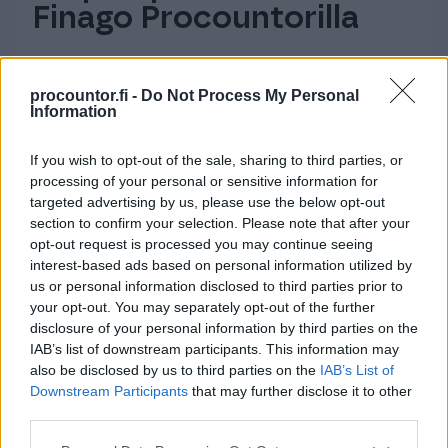
Finago Procountorilla
Automatisoi ja selkeytä talouttasi
procountor.fi -
Do Not Process My Personal
Vaivatonta yhteistyötä eri osapuolten
Information
kanssa
If you wish to opt-out of the sale, sharing to third parties, or
Sopii yritysmuodosta ja -koosta
processing of your personal or sensitive information for
riippumatta
targeted advertising by us, please use the below opt-out
section to confirm your selection. Please note that after your
opt-out request is processed you may continue seeing
Tutustu Finago Procountoriin
interest-based ads based on personal information utilized by
us or personal information disclosed to third parties prior to
your opt-out. You may separately opt-out of the further
disclosure of your personal information by third parties on the
IAB’s list of downstream participants. This information may
also be disclosed by us to third parties on the
IAB’s List of
Yrittäjän taloushallinnon ja
Downstream Participants
that may further disclose it to other
third parties.
kirjanpidon ohjelmisto
Please note that this website/app uses one or more Google