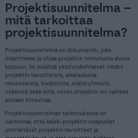
Projektisuunnitelma –
Tuki & Koulutus
mitä tarkoittaa
Meistä & Ajankohtaista
projektisuunnitelma?
Projektisuunnitelma on dokumentti, joka
määrittelee ja ohjaa projektin toteutusta alusta
loppuun. Se sisältää yksityiskohtaiset tiedot
Tilaa Procountor
projektin tavoitteista, aikataulusta,
resursseista, budjetista, sidosryhmistä,
Kokeile maksutta
riskeistä sekä siitä, miten projektin eri vaiheet
aiotaan toteuttaa.
Kirjaudu
Projektisuunnitelman tarkoituksena on
varmistaa, että kaikki projektin osapuolet
ymmärtävät projektin tavoitteet ja