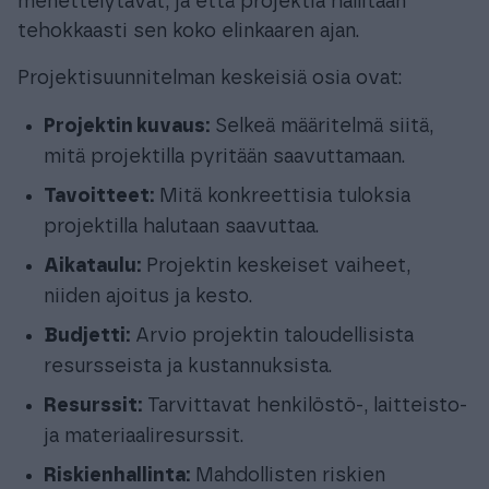
menettelytavat, ja että projektia hallitaan
tehokkaasti sen koko elinkaaren ajan.
Projektisuunnitelman keskeisiä osia ovat:
Projektin kuvaus:
Selkeä määritelmä siitä,
mitä projektilla pyritään saavuttamaan.
Tavoitteet:
Mitä konkreettisia tuloksia
projektilla halutaan saavuttaa.
Aikataulu:
Projektin keskeiset vaiheet,
niiden ajoitus ja kesto.
Budjetti:
Arvio projektin taloudellisista
resursseista ja kustannuksista.
Resurssit:
Tarvittavat henkilöstö-, laitteisto-
ja materiaaliresurssit.
Riskienhallinta:
Mahdollisten riskien