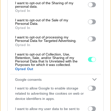
not limited to your visit or usage behaviour. You may click to
I want to opt-out of the Sharing of my
400 juristien laatimaa asiakirjamallia.
personal data.
grant or deny consent to Google and its third-party tags to
Opted In
use your data for below specified purposes in below Google
Tutustu Sopimuskoneeseen
consent section.
I want to opt-out of the Sale of my
Personal Data.
Opted In
I want to opt-out of processing my
Personal Data for Targeted Advertising.
Opted In
Takaisin etusivulle
I want to opt-out of Collection, Use,
Retention, Sale, and/or Sharing of my
Personal Data that Is Unrelated with the
Purposes for which it was collected.
Opted Out
Google consents
I want to allow Google to enable storage
Ratkaisut
related to advertising like cookies on web or
device identifiers in apps.
Procountor
I want to allow my user data to be sent to