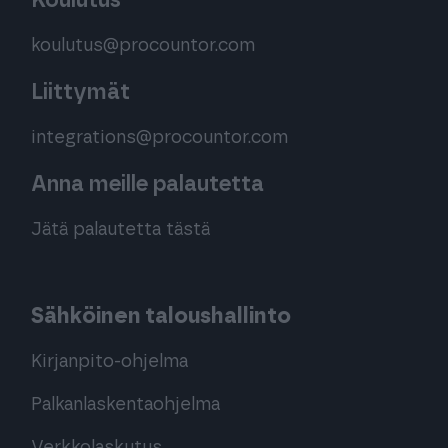
Koulutus
koulutus@procountor.com
Liittymät
integrations@procountor.com
Anna meille palautetta
Jätä palautetta tästä
Sähköinen taloushallinto
Kirjanpito-ohjelma
Palkanlaskentaohjelma