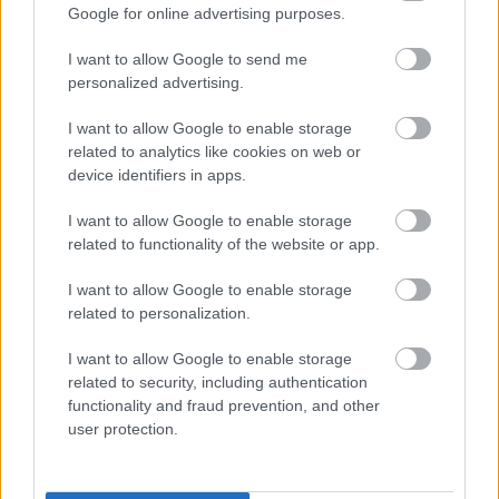
Google for online advertising purposes.
Procountor Solo
I want to allow Google to send me
Sopimuskone
personalized advertising.
Finago Sign
I want to allow Google to enable storage
related to analytics like cookies on web or
Procountor Tallennus
device identifiers in apps.
Procountor Toiminnanohjaus
I want to allow Google to enable storage
related to functionality of the website or app.
I want to allow Google to enable storage
Tutustu ohjelmistoihin
related to personalization.
Tutustu Procountoriin
I want to allow Google to enable storage
related to security, including authentication
Tutustu Procountor Soloon
functionality and fraud prevention, and other
user protection.
Kokeile Sopimuskonetta