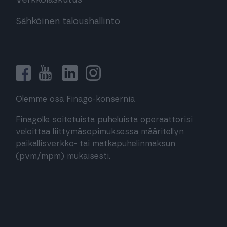
Verkkolaskutus
Sähköinen taloushallinto
Olemme osa Finago-konsernia
Finagolle soitetuista puheluista operaattorisi
veloittaa liittymäsopimuksessa määritellyn
paikallisverkko- tai matkapuhelinmaksun
(pvm/mpm) mukaisesti.