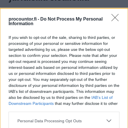
Helppokäyttöinen sopimisen palvelu, josta
procountor.fi -
Do Not Process My Personal
löydät kaikki tärkeimmät yritystoimintaan
Information
liittyvät asiakirjamallit aina juristien laatimilla
ja auditoimilla sisällöillä.
If you wish to opt-out of the sale, sharing to third parties, or
processing of your personal or sensitive information for
targeted advertising by us, please use the below opt-out
Tutustu Finago Sopimuskoneeseen
section to confirm your selection. Please note that after your
opt-out request is processed you may continue seeing
interest-based ads based on personal information utilized by
us or personal information disclosed to third parties prior to
your opt-out. You may separately opt-out of the further
disclosure of your personal information by third parties on the
IAB’s list of downstream participants. This information may
Laadi laadukkaita
also be disclosed by us to third parties on the
IAB’s List of
sopimuksia minuuteissa
Downstream Participants
that may further disclose it to other
third parties.
Sopimuskoneella
Please note that this website/app uses one or more Google
Personal Data Processing Opt Outs
Helppokäyttöinen palvelu, josta löydät yli
services and may gather and store information including but