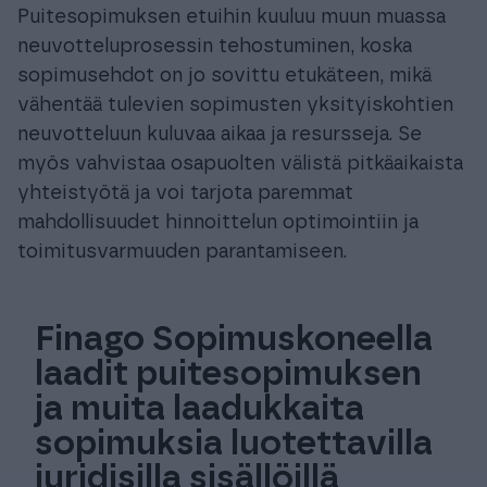
Puitesopimuksen etuihin kuuluu muun muassa
neuvotteluprosessin tehostuminen, koska
sopimusehdot on jo sovittu etukäteen, mikä
vähentää tulevien sopimusten yksityiskohtien
neuvotteluun kuluvaa aikaa ja resursseja. Se
myös vahvistaa osapuolten välistä pitkäaikaista
yhteistyötä ja voi tarjota paremmat
mahdollisuudet hinnoittelun optimointiin ja
toimitusvarmuuden parantamiseen.
Finago Sopimuskoneella
laadit puitesopimuksen
ja muita laadukkaita
sopimuksia luotettavilla
juridisilla sisällöillä