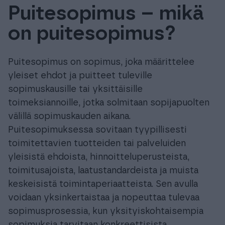
Puitesopimus – mikä
Tuki & Koulutus
on puitesopimus?
Meistä & Ajankohtaista
Puitesopimus on sopimus, joka määrittelee
yleiset ehdot ja puitteet tuleville
sopimuskausille tai yksittäisille
toimeksiannoille, jotka solmitaan sopijapuolten
Tilaa Procountor
välillä sopimuskauden aikana.
Puitesopimuksessa sovitaan tyypillisesti
toimitettavien tuotteiden tai palveluiden
Kokeile maksutta
yleisistä ehdoista, hinnoitteluperusteista,
toimitusajoista, laatustandardeista ja muista
Kirjaudu
keskeisistä toimintaperiaatteista. Sen avulla
voidaan yksinkertaistaa ja nopeuttaa tulevaa
sopimusprosessia, kun yksityiskohtaisempia