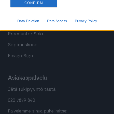
CONFIRM
Kirjaudu ohjelmistoihin
Data Deletion
Data Access
Privacy Policy
Procountor
Procountor Solo
Sopimuskone
Finago Sign
Asiakaspalvelu
Jätä tukipyyntö tästä
020 7879 840
Palvelemme sinua puhelimitse: