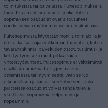
sopimuksia tarvitaan konkreettisista
toimituksista tai palveluista. Puitesopimuksella
tarkoitetaan siis sopimusta, jonka ehtoja
sopimuksen osapuolet ovat sitoutuneet
noudattamaan myöhemmissä sopimuksissaan.
Puitesopimusta käytetään monilla toimialoilla ja
se voi kattaa laajan valikoiman toimintoja, kuten
tavarahankinnat, palveluiden ostot, tutkimus- ja
kehitystyön sekä muut pitkäaikaiset
yhteistyösuhteet. Puitesopimus ei välttämättä
sisällä sitoumuksia tiettyjen määrien
ostamisesta tai myymisestä, vaan se luo
oikeudellisen ja kaupallisen kehyksen, jonka
puitteissa osapuolet voivat tehdä tulevia
yksittäisiä sopimuksia helpommin ja
nopeammin.