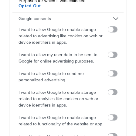
Purposes for which it was collected.
Opted Out
Finago Sign
Google consents
Procountor Tallennus
I want to allow Google to enable storage
Procountor Toiminnanohjaus
related to advertising like cookies on web or
device identifiers in apps.
I want to allow my user data to be sent to
Google for online advertising purposes.
Tutustu ohjelmistoihin
I want to allow Google to send me
Tutustu Procountoriin
personalized advertising.
Tutustu Procountor Soloon
I want to allow Google to enable storage
related to analytics like cookies on web or
Kokeile Sopimuskonetta
device identifiers in apps.
I want to allow Google to enable storage
related to functionality of the website or app.
Kirjaudu ohjelmistoihin