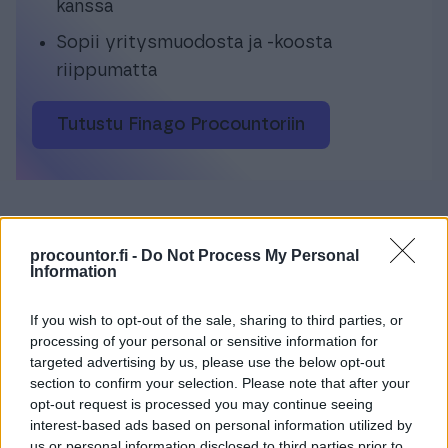
kanssa
Sopii yritysmuodosta ja -koosta
riippumatta
Tutustu Finago Procountoriin
procountor.fi -
Do Not Process My Personal
Laadi laadukkaita
Information
sopimuksia minuuteissa
Sopimuskoneella
If you wish to opt-out of the sale, sharing to third parties, or
processing of your personal or sensitive information for
targeted advertising by us, please use the below opt-out
Helppokäyttöinen palvelu, josta löydät yli
section to confirm your selection. Please note that after your
400 juristien laatimaa asiakirjamallia.
opt-out request is processed you may continue seeing
interest-based ads based on personal information utilized by
Tutustu Sopimuskoneeseen
us or personal information disclosed to third parties prior to