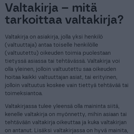
Valtakirja – mitä
Tuki & Koulutus
tarkoittaa valtakirja?
Meistä & Ajankohtaista
Valtakirja on asiakirja, jolla yksi henkilö
(valtuuttaja) antaa toiselle henkilölle
(valtuutettu) oikeuden toimia puolestaan
tietyssä asiassa tai tehtävässä. Valtakirja voi
Tilaa Procountor
olla yleinen, jolloin valtuutettu saa oikeuden
hoitaa kaikki valtuuttajan asiat, tai erityinen,
jolloin valtuutus koskee vain tiettyä tehtävää tai
Kokeile maksutta
toimeksiantoa.
Kirjaudu
Valtakirjassa tulee yleensä olla maininta siitä,
kenelle valtakirja on myönnetty, mihin asiaan tai
tehtävään valtakirja oikeuttaa ja kuka valtakirjan
on antanut. Lisäksi valtakirjassa on hyvä mainita,