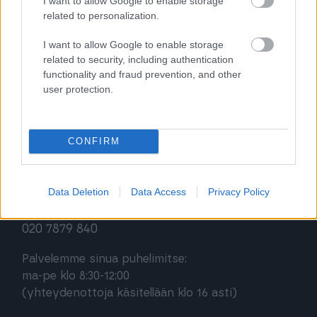
I want to allow Google to enable storage
Procountor
related to personalization.
Procountor Solo
I want to allow Google to enable storage
related to security, including authentication
functionality and fraud prevention, and other
Sopimuskone
user protection.
Finago Sign
CONFIRM
Asiakaspalvelu
Data Deletion
Data Access
Privacy Policy
Jätä tukipyyntö tästä
020 7879 840
Palvelemme sinua puhelimitse:
ma-pe klo 8:30-12:00
(yhteydenottoja käsitellään klo 16 asti)