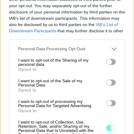
your opt-out. You may separately opt-out of the further
disclosure of your personal information by third parties on the
IAB’s list of downstream participants. This information may
also be disclosed by us to third parties on the
IAB’s List of
Downstream Participants
that may further disclose it to other
third parties.
Takaisin etusivulle
Please note that this website/app uses one or more Google
Personal Data Processing Opt Outs
services and may gather and store information including but
not limited to your visit or usage behaviour. You may click to
I want to opt-out of the Sharing of my
personal data.
grant or deny consent to Google and its third-party tags to
Opted In
use your data for below specified purposes in below Google
consent section.
I want to opt-out of the Sale of my
Personal Data.
Opted In
Ratkaisut
I want to opt-out of processing my
Procountor
Personal Data for Targeted Advertising.
Opted In
Procountor Solo
I want to opt-out of Collection, Use,
Retention, Sale, and/or Sharing of my
Personal Data that Is Unrelated with the
Sopimuskone