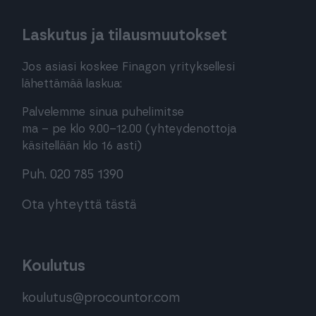
Laskutus ja tilausmuutokset
Jos asiasi koskee Finagon yrityksellesi
lähettämää laskua:
Palvelemme sinua puhelimitse
ma – pe klo 9.00–12.00 (yhteydenottoja
käsitellään klo 16 asti)
Puh. 020 785 1390
Ota yhteyttä tästä
Koulutus
koulutus@procountor.com