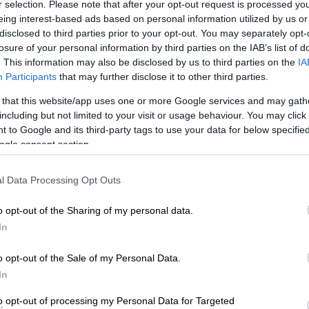
r selection. Please note that after your opt-out request is processed y
automatisoi taloushallinnon prosesseja.
Ota käyttöösi juristien laatimat, käyttövalmiit
amalla
toimialalla
oleviin yrityksiin, koska se
eing interest-based ads based on personal information utilized by us or
sopimuspohjat
 kuten rahoitusrakenteen ja
disclosed to third parties prior to your opt-out. You may separately opt-
keyhtiöt ja isännöitsijät
Urheiluseurat
losure of your personal information by third parties on the IAB’s list of
aisratkaisu isännöintialalle.
-30 % kuukausimaksusta urheiluse
. This information may also be disclosed by us to third parties on the
IA
maksuton mobiili!
Participants
that may further disclose it to other third parties.
PROCOUNTORIN UUDET OMINAISUUDET
 that this website/app uses one or more Google services and may gath
okemuksiin Procountorista
Tilitoimistoille
Yhd
including but not limited to your visit or usage behaviour. You may click 
tumiset.
Procountor versiopäivitykset
okemuksiin Procountorista
Tilitoimistoille
Yhd
 to Google and its third-party tags to use your data for below specifi
ogle consent section.
Tiedot Procountorin versiopäivityksistä
ioitaessa EBITDA on yksi monista mittareista,
nuslukuja, kuten
liikevoittoa (EBIT)
ja
l Data Processing Opt Outs
o opt-out of the Sharing of my personal data.
tsitkö itsellesi kirjanpitäjää?
Tutustu tilitoimistoihin
ri, koska se ei ota huomioon käyttöpääoman
In
virtaan.
o opt-out of the Sale of my Personal Data.
In
to opt-out of processing my Personal Data for Targeted