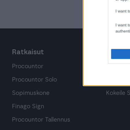
I want t
I want t
authenti
Ratkaisut
Tutustu
Procountor
Tutustu 
Procountor Solo
Tutustu 
Sopimuskone
Kokeile
Finago Sign
Procountor Tallennus