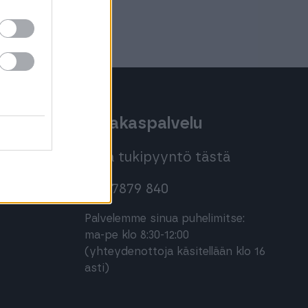
oihin
Asiakaspalvelu
Jätä tukipyyntö tästä
020 7879 840
Palvelemme sinua puhelimitse:
ma-pe klo 8:30-12:00
(yhteydenottoja käsitellään klo 16
asti)