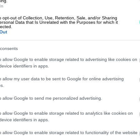
ing.
In
a fiksulla
o opt-out of Collection, Use, Retention, Sale, and/or Sharing
ersonal Data that Is Unrelated with the Purposes for which it
lected.
orilla
Out
consents
o allow Google to enable storage related to advertising like cookies on
evice identifiers in apps.
kanssa
o allow my user data to be sent to Google for online advertising
matta
s.
to allow Google to send me personalized advertising.
o allow Google to enable storage related to analytics like cookies on
evice identifiers in apps.
o allow Google to enable storage related to functionality of the website