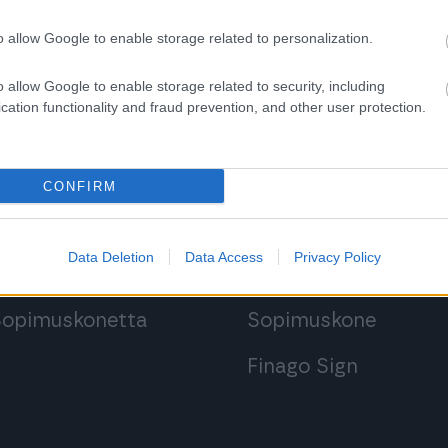
Takaisin etusivulle
o allow Google to enable storage related to personalization.
o allow Google to enable storage related to security, including
cation functionality and fraud prevention, and other user protection.
 ohjelmistoihin
Kirjaudu ohjelmist
CONFIRM
Procountoriin
Procountor
Data Deletion
Data Access
Privacy Policy
Procountor Soloon
Procountor Solo
 Sopimuskonetta
Sopimuskone
Finago Sign