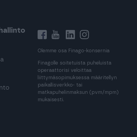
allinto
Olemme osa Finago-konsernia
ma
Finagolle soitetuista puheluista
operaattorisi veloittaa
liittymäsopimuksessa määritellyn
paikallisverkko- tai
into
matkapuhelinmaksun (pvm/mpm)
mukaisesti.