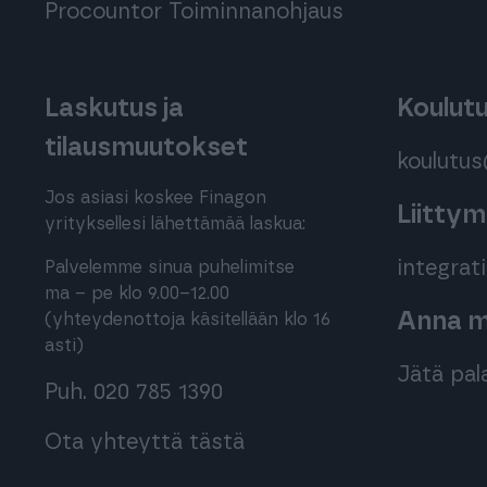
Procountor Toiminnanohjaus
Laskutus ja
Koulut
tilausmuutokset
koulutu
Jos asiasi koskee Finagon
Liitty
yrityksellesi lähettämää laskua:
integra
Palvelemme sinua puhelimitse
ma – pe klo 9.00–12.00
Anna me
(yhteydenottoja käsitellään klo 16
asti)
Jätä pal
Puh. 020 785 1390
Ota yhteyttä tästä