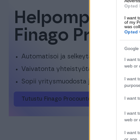
Advertis
Opted 
Helpompaa arke
I want t
of my P
was col
Finago Procount
Opted 
Google 
Automatisoi ja selkeytä talouttasi
I want t
web or d
Vaivatonta yhteistyötä eri osapuolten 
I want t
Sopii yritysmuodosta ja -koosta riippu
purpose
I want 
Tutustu Finago Procountoriin
I want t
web or d
I want t
or app.