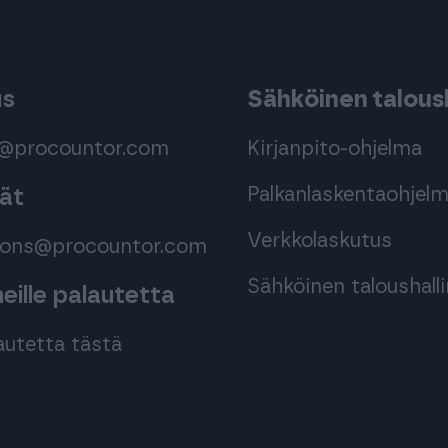
us
Sähköinen taloush
s@procountor.com
Kirjanpito-ohjelma
Palkanlaskentaohjel
mät
Verkkolaskutus
tions@procountor.com
Sähköinen taloushall
ille palautetta
autetta tästä