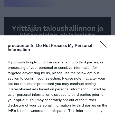
Yrittäjän taloushallinnon ja
kirjanpidon ohjelmisto
procountor.fi -
Do Not Process My Personal
Yksinkertaista taloushallinnon rutiineja ja
Information
käytä aikasi paremmin. Aloitus nyt
maksutta rajoitetun ajan!
If you wish to opt-out of the sale, sharing to third parties, or
processing of your personal or sensitive information for
targeted advertising by us, please use the below opt-out
Tutustu Procountoriin
section to confirm your selection. Please note that after your
opt-out request is processed you may continue seeing
interest-based ads based on personal information utilized by
us or personal information disclosed to third parties prior to
your opt-out. You may separately opt-out of the further
disclosure of your personal information by third parties on the
Takaisin etusivulle
IAB’s list of downstream participants. This information may