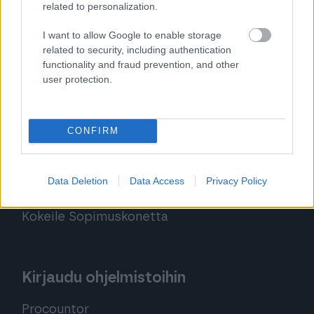
Finago Sign
related to personalization.
Procountor Tallennus
I want to allow Google to enable storage
related to security, including authentication
Procountor Toiminnanohjaus
functionality and fraud prevention, and other
user protection.
Tutustu ohjelmistoihin
CONFIRM
Tutustu Procountoriin
Data Deletion
Data Access
Privacy Policy
Tutustu Procountor Soloon
Kokeile Sopimuskonetta
Kirjaudu ohjelmistoihin
Procountor