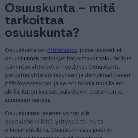
Osuuskunta – mitä
Tuki & Koulutus
tarkoittaa
Meistä & Ajankohtaista
osuuskunta?
Osuuskunta on
yhtiömuoto
, jossa jäsenet eli
osuuskunnan omistajat harjoittavat taloudellista
toimintaa yhteiseksi hyödyksi. Osuuskunta
Tilaa Procountor
perustuu yhteisöllisyyteen ja demokraattiseen
päätöksentekoon, ja se voi toimia monilla eri
Kokeile maksutta
aloilla, kuten kaupan, palvelujen, tuotannon ja
asumisen parissa.
Kirjaudu
Osuuskunnan jäsenet voivat olla
yksityishenkilöitä, yrityksiä tai muita
oikeushenkilöitä. Osuuskunnassa jäsenet