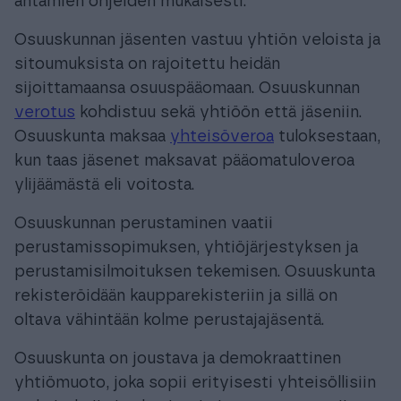
antamien ohjeiden mukaisesti.
Osuuskunnan jäsenten vastuu yhtiön veloista ja
sitoumuksista on rajoitettu heidän
sijoittamaansa osuuspääomaan. Osuuskunnan
verotus
kohdistuu sekä yhtiöön että jäseniin.
Osuuskunta maksaa
yhteisöveroa
tuloksestaan,
kun taas jäsenet maksavat pääomatuloveroa
ylijäämästä eli voitosta.
Osuuskunnan perustaminen vaatii
perustamissopimuksen, yhtiöjärjestyksen ja
perustamisilmoituksen tekemisen. Osuuskunta
rekisteröidään kaupparekisteriin ja sillä on
oltava vähintään kolme perustajajäsentä.
Osuuskunta on joustava ja demokraattinen
yhtiömuoto, joka sopii erityisesti yhteisöllisiin