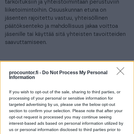
tarkoituksiin ja yhteistoimintaan perustuviin
liiketoimintoihin. Osuuskunnan etuna on
jäsenten rajoitettu vastuu, yhteisöllinen
päätöksenteko ja mahdollisuus jakaa voittoa
jäsenille tai käyttää sitä yhteisten tavoitteiden
saavuttamiseen.
procountor.fi -
Do Not Process My Personal
Information
Helpompaa arkea fiksulla
Finago Procountorilla
If you wish to opt-out of the sale, sharing to third parties, or
processing of your personal or sensitive information for
targeted advertising by us, please use the below opt-out
Automatisoi ja selkeytä talouttasi
section to confirm your selection. Please note that after your
opt-out request is processed you may continue seeing
Vaivatonta yhteistyötä eri osapuolten
interest-based ads based on personal information utilized by
kanssa
us or personal information disclosed to third parties prior to