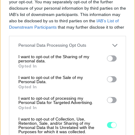
your opt-out. You may separately opt-out of the further
Sopii yritysmuodosta ja -koosta
disclosure of your personal information by third parties on the
riippumatta
IAB’s list of downstream participants. This information may
also be disclosed by us to third parties on the
IAB’s List of
Downstream Participants
that may further disclose it to other
Tutustu Finago Procountoriin
third parties.
Please note that this website/app uses one or more Google
Personal Data Processing Opt Outs
services and may gather and store information including but
not limited to your visit or usage behaviour. You may click to
I want to opt-out of the Sharing of my
personal data.
grant or deny consent to Google and its third-party tags to
Opted In
use your data for below specified purposes in below Google
Yrittäjän taloushallinnon ja
consent section.
I want to opt-out of the Sale of my
kirjanpidon ohjelmisto
Personal Data.
Opted In
Yksinkertaista taloushallinnon rutiineja ja
I want to opt-out of processing my
käytä aikasi paremmin. Aloitus nyt
Personal Data for Targeted Advertising.
Opted In
maksutta rajoitetun ajan!
I want to opt-out of Collection, Use,
Retention, Sale, and/or Sharing of my
Tutustu Procountoriin
Personal Data that Is Unrelated with the
Purposes for which it was collected.