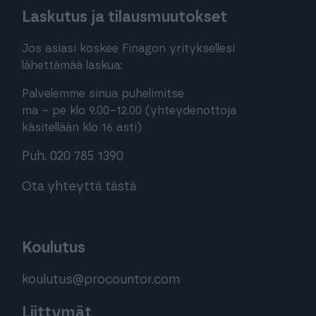
Laskutus ja tilausmuutokset
Jos asiasi koskee Finagon yrityksellesi
lähettämää laskua:
Palvelemme sinua puhelimitse
ma – pe klo 9.00–12.00 (yhteydenottoja
käsitellään klo 16 asti)
Puh. 020 785 1390
Ota yhteyttä tästä
Koulutus
koulutus@procountor.com
Liittymät