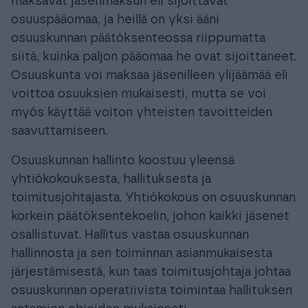
maksavat jäsenmaksun eli sijoittavat
osuuspääomaa, ja heillä on yksi ääni
osuuskunnan päätöksenteossa riippumatta
siitä, kuinka paljon pääomaa he ovat sijoittaneet.
Osuuskunta voi maksaa jäsenilleen ylijäämää eli
voittoa osuuksien mukaisesti, mutta se voi
myös käyttää voiton yhteisten tavoitteiden
saavuttamiseen.
Osuuskunnan hallinto koostuu yleensä
yhtiökokouksesta, hallituksesta ja
toimitusjohtajasta. Yhtiökokous on osuuskunnan
korkein päätöksentekoelin, johon kaikki jäsenet
osallistuvat. Hallitus vastaa osuuskunnan
hallinnosta ja sen toiminnan asianmukaisesta
järjestämisestä, kun taas toimitusjohtaja johtaa
osuuskunnan operatiivista toimintaa hallituksen