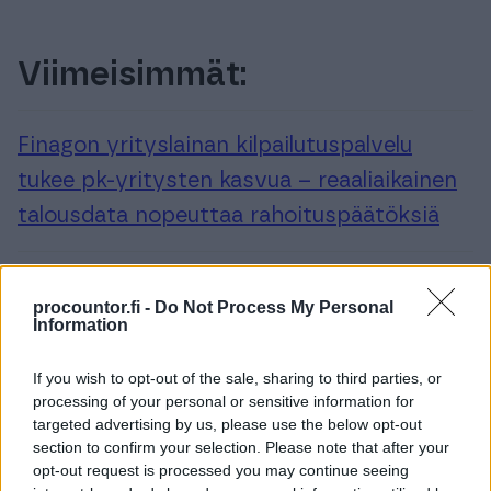
Viimeisimmät:
Finagon yrityslainan kilpailutuspalvelu
tukee pk-yritysten kasvua – reaaliaikainen
talousdata nopeuttaa rahoituspäätöksiä
Finagon vastuullisuus 2025 – ihmiset,
procountor.fi -
Do Not Process My Personal
Information
tietoturva ja toimitusketju painopisteinä
If you wish to opt-out of the sale, sharing to third parties, or
processing of your personal or sensitive information for
Lars Engbork on aloittanut Finago-
targeted advertising by us, please use the below opt-out
konsernin toimitusjohtajana
section to confirm your selection. Please note that after your
opt-out request is processed you may continue seeing