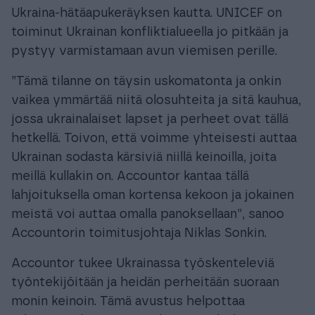
Ukraina-hätäapukeräyksen kautta. UNICEF on
toiminut Ukrainan konfliktialueella jo pitkään ja
pystyy varmistamaan avun viemisen perille.
”Tämä tilanne on täysin uskomatonta ja onkin
vaikea ymmärtää niitä olosuhteita ja sitä kauhua,
jossa ukrainalaiset lapset ja perheet ovat tällä
hetkellä. Toivon, että voimme yhteisesti auttaa
Ukrainan sodasta kärsiviä niillä keinoilla, joita
meillä kullakin on. Accountor kantaa tällä
lahjoituksella oman kortensa kekoon ja jokainen
meistä voi auttaa omalla panoksellaan”, sanoo
Accountorin toimitusjohtaja Niklas Sonkin.
Accountor tukee Ukrainassa työskenteleviä
työntekijöitään ja heidän perheitään suoraan
monin keinoin. Tämä avustus helpottaa