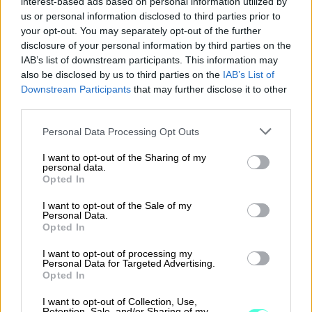
interest-based ads based on personal information utilized by
us or personal information disclosed to third parties prior to
Finagon ISO 27001 -sertifikaatin uudistus ­­­
your opt-out. You may separately opt-out of the further
todistaa tietoturvalliset toiminta­tavat
disclosure of your personal information by third parties on the
IAB’s list of downstream participants. This information may
also be disclosed by us to third parties on the
IAB’s List of
Downstream Participants
that may further disclose it to other
Taloushallinnon ammattilaisen vuosi,
third parties.
kalenteri 2026
Please note that this website/app uses one or more Google
Personal Data Processing Opt Outs
services and may gather and store information including but
not limited to your visit or usage behaviour. You may click to
I want to opt-out of the Sharing of my
Procountor on nyt osa Finagoa, kun
personal data.
grant or deny consent to Google and its third-party tags to
Opted In
use your data for below specified purposes in below Google
Pohjoismaiset ohjelmistoyritykset
consent section.
I want to opt-out of the Sale of my
yhdistyvät
Personal Data.
Opted In
I want to opt-out of processing my
Tietoturva ei ole vaihtoehto –
Personal Data for Targeted Advertising.
Opted In
Procountorissa kaksivaiheinen
I want to opt-out of Collection, Use,
tunnistautuminen on jo arkea
Retention, Sale, and/or Sharing of my