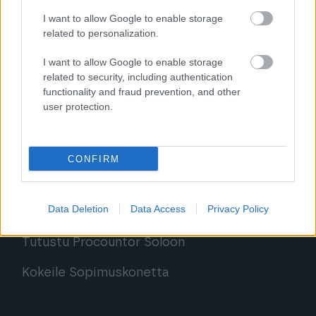
I want to allow Google to enable storage
Sopimuskone
related to personalization.
Finago Sign
I want to allow Google to enable storage
related to security, including authentication
Procountor Tallennus
functionality and fraud prevention, and other
user protection.
Procountor Toiminnanohjaus
CONFIRM
Tutustu ohjelmistoihin
Data Deletion
Data Access
Privacy Policy
Tutustu Procountoriin
Tutustu Procountor Soloon
Kokeile Sopimuskonetta