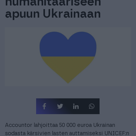
humanitaariseen
Tuki & Koulutus
apuun Ukrainaan
Meistä & Ajankohtaista
Tilaa Procountor
Kokeile maksutta
Kirjaudu
Accountor lahjoittaa 50 000 euroa Ukrainan
sodasta kärsivien lasten auttamiseksi UNICEF:n