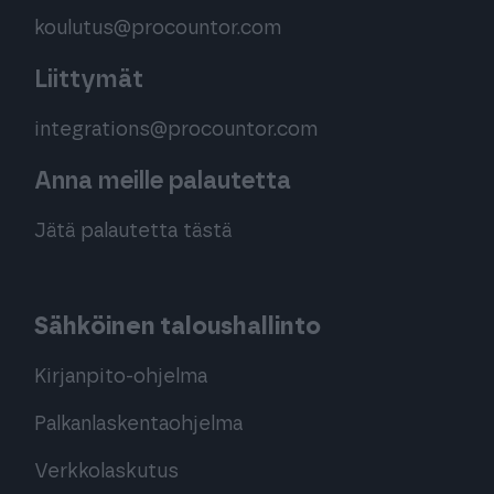
koulutus@procountor.com
Liittymät
integrations@procountor.com
Anna meille palautetta
Jätä palautetta tästä
Sähköinen taloushallinto
Kirjanpito-ohjelma
Palkanlaskentaohjelma
Verkkolaskutus