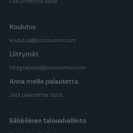
Ota yhteyttä tästä
Koulutus
koulutus@procountor.com
Liittymät
integrations@procountor.com
Anna meille palautetta
Jätä palautetta tästä
Sähköinen taloushallinto