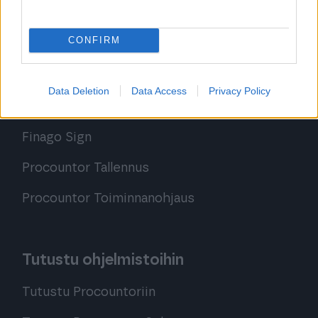
Ratkaisut
CONFIRM
Procountor
Procountor Solo
Data Deletion
Data Access
Privacy Policy
Sopimuskone
Finago Sign
Procountor Tallennus
Procountor Toiminnanohjaus
Tutustu ohjelmistoihin
Tutustu Procountoriin