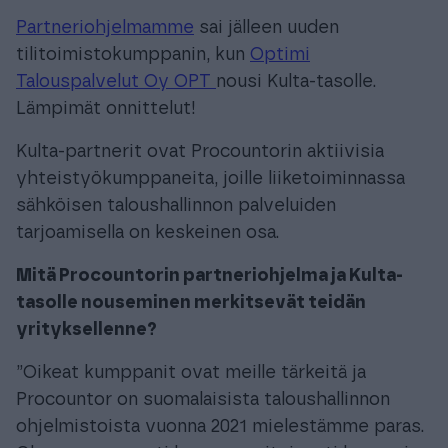
Partneriohjelmamme
sai jälleen uuden
tilitoimistokumppanin, kun
Optimi
Talouspalvelut Oy OPT
nousi Kulta-tasolle.
Lämpimät onnittelut!
Kulta-partnerit ovat Procountorin aktiivisia
yhteistyökumppaneita, joille liiketoiminnassa
sähköisen taloushallinnon palveluiden
tarjoamisella on keskeinen osa.
Mitä Procountorin partneriohjelma ja Kulta-
tasolle nouseminen merkitsevät teidän
yrityksellenne?
”Oikeat kumppanit ovat meille tärkeitä ja
Procountor on suomalaisista taloushallinnon
ohjelmistoista vuonna 2021 mielestämme paras.