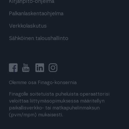
Kirjanpito-ohjelma
Palkanlaskentaohjelma
Verkkolaskutus
Sähköinen taloushallinto
Olemme osa Finago-konsernia
Finagolle soitetuista puheluista operaattorisi
veloittaa liittymäsopimuksessa määritellyn
paikallisverkko- tai matkapuhelinmaksun
(pvm/mpm) mukaisesti.