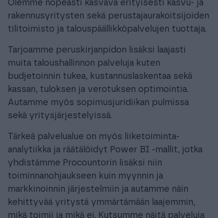
Olemme nopeasti kasvava erityisesti kasvu- ja
rakennusyritysten sekä perustajaurakoitsijoiden
tilitoimisto ja talouspäällikköpalvelujen tuottaja.
Tarjoamme peruskirjanpidon lisäksi laajasti
muita taloushallinnon palveluja kuten
budjetoinnin tukea, kustannuslaskentaa sekä
kassan, tuloksen ja verotuksen optimointia.
Autamme myös sopimusjuridiikan pulmissa
sekä yritysjärjestelyissä.
Tärkeä palvelualue on myös liiketoiminta-
analytiikka ja räätälöidyt Power BI -mallit, jotka
yhdistämme Procountorin lisäksi niin
toiminnanohjaukseen kuin myynnin ja
markkinoinnin järjestelmiin ja autamme näin
kehittyvää yritystä ymmärtämään laajemmin,
mikä toimii ja mikä ei. Kutsumme näitä palveluja