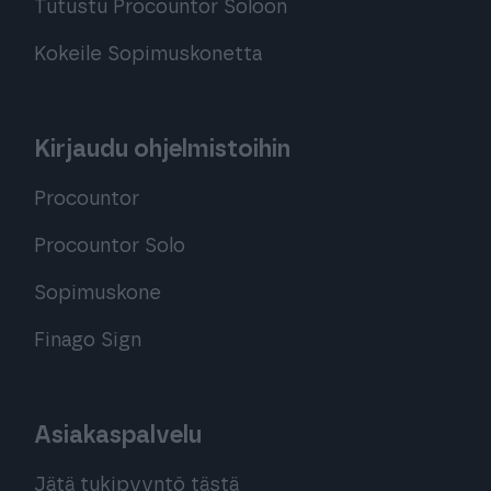
Tutustu Procountor Soloon
Kokeile Sopimuskonetta
Kirjaudu ohjelmistoihin
Procountor
Procountor Solo
Sopimuskone
Finago Sign
Asiakaspalvelu
Jätä tukipyyntö tästä