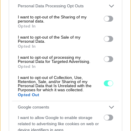
Please note that this website/app uses one or more Google
Personal Data Processing Opt Outs
Lars Engbork on aloittanut Finago-
services and may gather and store information including but
not limited to your visit or usage behaviour. You may click to
I want to opt-out of the Sharing of my
konsernin toimitusjohtajana
personal data.
grant or deny consent to Google and its third-party tags to
Opted In
use your data for below specified purposes in below Google
consent section.
I want to opt-out of the Sale of my
Personal Data.
Finagon ISO 27001 -sertifikaatin uudistus ­­­
Opted In
todistaa tietoturvalliset toiminta­tavat
I want to opt-out of processing my
Personal Data for Targeted Advertising.
Opted In
Taloushallinnon ammattilaisen vuosi,
I want to opt-out of Collection, Use,
kalenteri 2026
Retention, Sale, and/or Sharing of my
Personal Data that Is Unrelated with the
Purposes for which it was collected.
Opted Out
Procountor on nyt osa Finagoa, kun
Google consents
Pohjoismaiset ohjelmistoyritykset
I want to allow Google to enable storage
yhdistyvät
related to advertising like cookies on web or
device identifiers in apps.