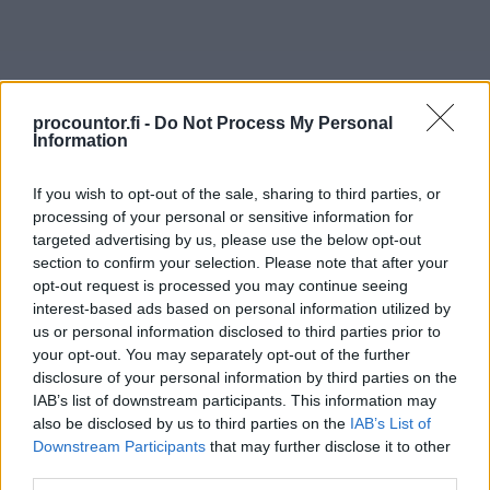
procountor.fi -
Do Not Process My Personal
Information
Viimeisimmät:
If you wish to opt-out of the sale, sharing to third parties, or
processing of your personal or sensitive information for
targeted advertising by us, please use the below opt-out
section to confirm your selection. Please note that after your
Finagon yrityslainan kilpailutuspalvelu
opt-out request is processed you may continue seeing
tukee pk-yritysten kasvua – reaaliaikainen
interest-based ads based on personal information utilized by
us or personal information disclosed to third parties prior to
talousdata nopeuttaa rahoituspäätöksiä
your opt-out. You may separately opt-out of the further
disclosure of your personal information by third parties on the
IAB’s list of downstream participants. This information may
Finagon vastuullisuus 2025 – ihmiset,
also be disclosed by us to third parties on the
IAB’s List of
Downstream Participants
that may further disclose it to other
tietoturva ja toimitusketju painopisteinä
third parties.