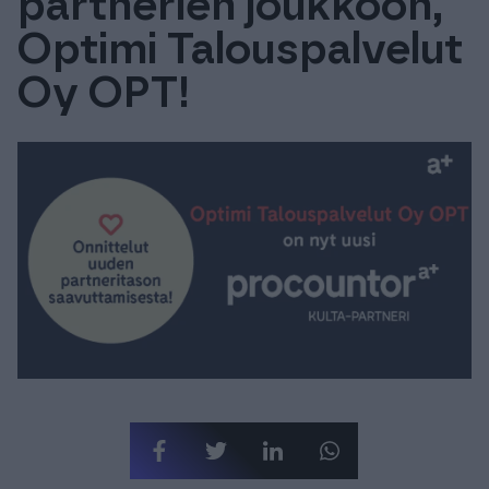
partnerien joukkoon,
Tuki & Koulutus
Optimi Talouspalvelut
Oy OPT!
Meistä & Ajankohtaista
Tilaa Procountor
Kokeile maksutta
Kirjaudu