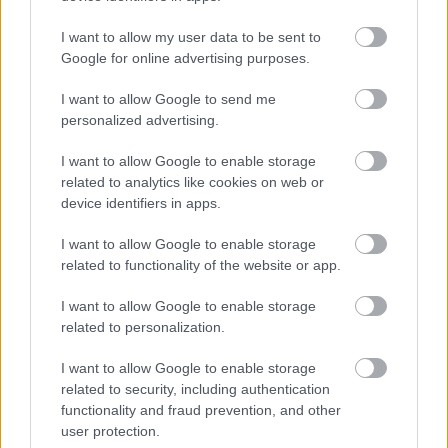
I want to allow my user data to be sent to
Tietoturva ei ole vaihtoehto –
Google for online advertising purposes.
Procountorissa kaksivaiheinen
I want to allow Google to send me
tunnistautuminen on jo arkea
personalized advertising.
I want to allow Google to enable storage
related to analytics like cookies on web or
device identifiers in apps.
I want to allow Google to enable storage
EDELLINEN
SEURAAVA
related to functionality of the website or app.
I want to allow Google to enable storage
related to personalization.
I want to allow Google to enable storage
related to security, including authentication
functionality and fraud prevention, and other
user protection.