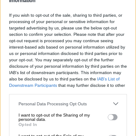
Information
tukee pk-yritysten kasvua – reaaliaikainen
If you wish to opt-out of the sale, sharing to third parties, or
talousdata nopeuttaa rahoituspäätöksiä
processing of your personal or sensitive information for
targeted advertising by us, please use the below opt-out
section to confirm your selection. Please note that after your
Finagon vastuullisuus 2025 – ihmiset,
opt-out request is processed you may continue seeing
interest-based ads based on personal information utilized by
tietoturva ja toimitusketju painopisteinä
us or personal information disclosed to third parties prior to
your opt-out. You may separately opt-out of the further
disclosure of your personal information by third parties on the
Lars Engbork on aloittanut Finago-
IAB’s list of downstream participants. This information may
also be disclosed by us to third parties on the
IAB’s List of
konsernin toimitusjohtajana
Downstream Participants
that may further disclose it to other
third parties.
Finagon ISO 27001 -sertifikaatin uudistus ­­­
Please note that this website/app uses one or more Google
Personal Data Processing Opt Outs
services and may gather and store information including but
todistaa tietoturvalliset toiminta­tavat
not limited to your visit or usage behaviour. You may click to
I want to opt-out of the Sharing of my
personal data.
grant or deny consent to Google and its third-party tags to
Opted In
use your data for below specified purposes in below Google
Taloushallinnon ammattilaisen vuosi,
consent section.