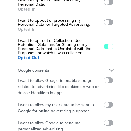
I want to opt-out of the Sale of my
Personal Data.
kalenteri 2026
Opted In
I want to opt-out of processing my
Personal Data for Targeted Advertising.
Procountor on nyt osa Finagoa, kun
Opted In
Pohjoismaiset ohjelmistoyritykset
I want to opt-out of Collection, Use,
Retention, Sale, and/or Sharing of my
yhdistyvät
Personal Data that Is Unrelated with the
Purposes for which it was collected.
Opted Out
Tietoturva ei ole vaihtoehto –
Google consents
Procountorissa kaksivaiheinen
I want to allow Google to enable storage
related to advertising like cookies on web or
tunnistautuminen on jo arkea
device identifiers in apps.
I want to allow my user data to be sent to
Google for online advertising purposes.
I want to allow Google to send me
personalized advertising.