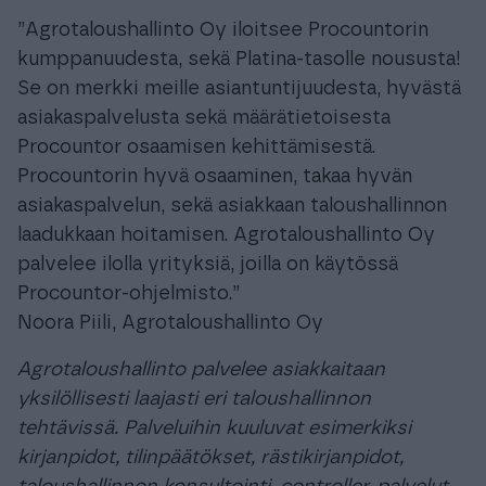
”Agrotaloushallinto Oy iloitsee Procountorin
kumppanuudesta, sekä Platina-tasolle noususta!
Se on merkki meille asiantuntijuudesta, hyvästä
asiakaspalvelusta sekä määrätietoisesta
Procountor osaamisen kehittämisestä.
Procountorin hyvä osaaminen, takaa hyvän
asiakaspalvelun, sekä asiakkaan taloushallinnon
laadukkaan hoitamisen. Agrotaloushallinto Oy
palvelee ilolla yrityksiä, joilla on käytössä
Procountor-ohjelmisto.”
Noora Piili, Agrotaloushallinto Oy
Agrotaloushallinto palvelee asiakkaitaan
yksilöllisesti laajasti eri taloushallinnon
tehtävissä. Palveluihin kuuluvat esimerkiksi
kirjanpidot, tilinpäätökset, rästikirjanpidot,