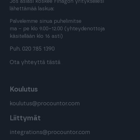
Jos asiasi koskee Finagon yrityksellesi
lähettämää laskua:
Palvelemme sinua puhelimitse
ma – pe klo 9.00–12.00 (yhteydenottoja
käsitellään klo 16 asti)
Puh. 020 785 1390
Ota yhteyttä tästä
Koulutus
koulutus@procountor.com
Liittymät
integrations@procountor.com