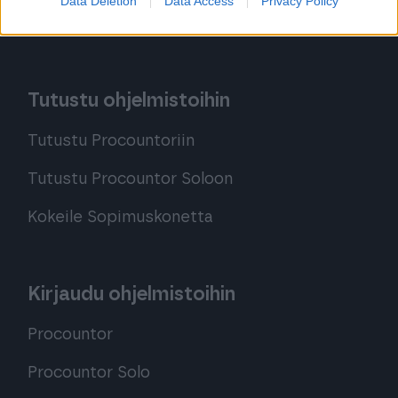
Data Deletion
Data Access
Privacy Policy
Procountor Toiminnanohjaus
Tutustu ohjelmistoihin
Tutustu Procountoriin
Tutustu Procountor Soloon
Kokeile Sopimuskonetta
Kirjaudu ohjelmistoihin
Procountor
Procountor Solo