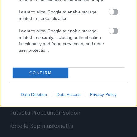
Procountor Solo
I want to allow Google to enable storage
related to personalization.
Sopimuskone
I want to allow Google to enable storage
Finago Sign
related to security, including authentication
functionality and fraud prevention, and other
Procountor Tallennus
user protection.
Procountor Toiminnanohjaus
CONFIRM
Tutustu ohjelmistoihin
Data Deletion
Data Access
Privacy Policy
Tutustu Procountoriin
Tutustu Procountor Soloon
Kokeile Sopimuskonetta