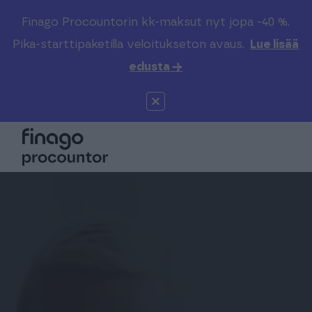
Finago Procountorin kk-maksut nyt jopa -40 %.
Etsi sivustolta
Valitse kieli
Kirjaudu
Pika-starttipaketilla veloitukseton avaus.
Lue lisää
edusta →
Suomi (FI)
Procountor
Tuotteet
Solo
Global (EN)
Kenelle
Sopimuskone
Tilitoimistoille
Finago Sign
Kokemuksia
Kampus
Hinnasto