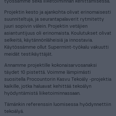
työssämme sekä liiketoiminnan kehittämisessä.
Projektin kesto ja ajankohta olivat erinomaisesti
suunniteltuja, ja seurantapalaverit rytmitetty
juuri sopivin välein. Projektin vetäjien
asiantuntijuus oli erinomaista. Koulutukset olivat
selkeitä, käytännönläheisiä ja innostavia.
Käytössämme ollut Supermint-työkalu vakuutti
meidät testikäyttäjät.
Annamme projektille kokonaisarvosanaksi
täydet 10 pistettä. Voimme lämpimästi
suositella Procountorin Kasvu Tekoäly -projektia
kaikille, jotka haluavat kehittää tekoälyn
hyödyntämistä liiketoiminnassaan.
Tämänkin referenssin luomisessa hyödynnettiin
tekoälyä.