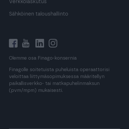
Verkkolaskutus
Sähköinen taloushallinto
Olemme osa Finago-konsernia
Finagolle soitetuista puheluista operaattorisi
veloittaa liittymäsopimuksessa määritellyn
paikallisverkko- tai matkapuhelinmaksun
(pvm/mpm) mukaisesti.