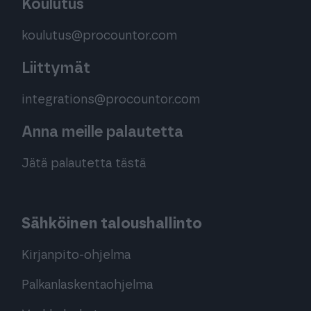
Koulutus
koulutus@procountor.com
Liittymät
integrations@procountor.com
Anna meille palautetta
Jätä palautetta tästä
Sähköinen taloushallinto
Kirjanpito-ohjelma
Palkanlaskentaohjelma