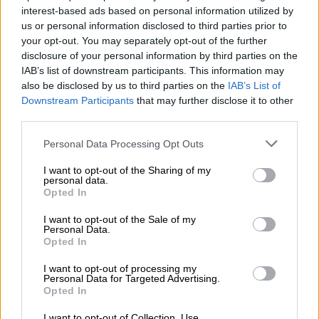
interest-based ads based on personal information utilized by
us or personal information disclosed to third parties prior to
your opt-out. You may separately opt-out of the further
disclosure of your personal information by third parties on the
IAB’s list of downstream participants. This information may
also be disclosed by us to third parties on the
IAB’s List of
Downstream Participants
that may further disclose it to other
third parties.
Please note that this website/app uses one or more Google
Personal Data Processing Opt Outs
services and may gather and store information including but
not limited to your visit or usage behaviour. You may click to
I want to opt-out of the Sharing of my
Tutustu kasvu-projekteihin
personal data.
grant or deny consent to Google and its third-party tags to
Opted In
use your data for below specified purposes in below Google
consent section.
I want to opt-out of the Sale of my
Tehosta tilitoimistosi markkinointia ja tähtää
Personal Data.
kasvuun näkyvyyden ja tunnettuuden
Opted In
lisäämisellä! Kasvu-projekteissa käsitellään
I want to opt-out of processing my
Personal Data for Targeted Advertising.
projektista riippuen markkinoinnin eri osa-
Opted In
alueita alan asiantuntijan kanssa.
I want to opt-out of Collection, Use,