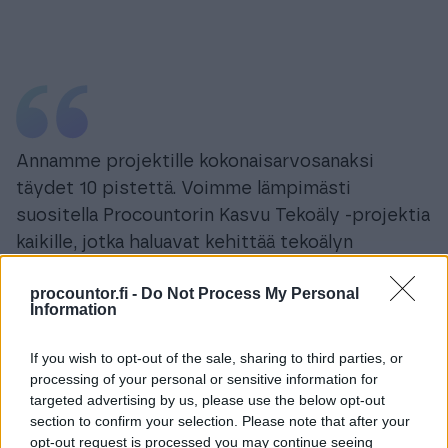
Annamme projektille kokonaisarvosanaksi
täydet 10 pistettä. Voimme lämpimästi
suositella Procountorin Kasvu Tekoäly -projektia
kaikille, jotka haluavat kehittää tekoälyn
hyödyntämistä liiketoiminnassaan.
procountor.fi -
Do Not Process My Personal
Information
Anita Appel
APL BALANCE OY
If you wish to opt-out of the sale, sharing to third parties, or
processing of your personal or sensitive information for
targeted advertising by us, please use the below opt-out
section to confirm your selection. Please note that after your
opt-out request is processed you may continue seeing