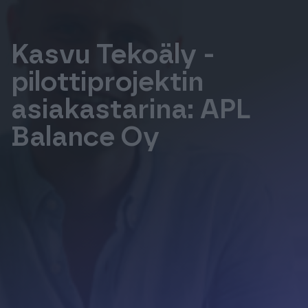
Tuki & Koulutus
Kasvu Tekoäly -
Meistä & Ajankohtaista
pilottiprojektin
asiakastarina: APL
Balance Oy
Tilaa Procountor
Kokeile maksutta
Kirjaudu