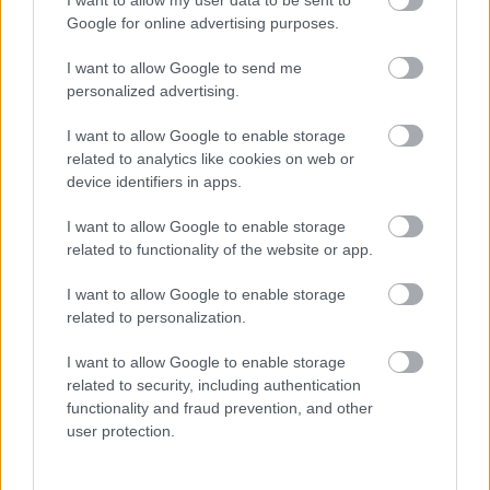
Finago Procountor Solo
Google for online advertising purposes.
Emma Hautala
I want to allow Google to send me
Mulle on tosi tärkeätä, että voin hoitaa
personalized advertising.
kaikki kirjanpidolliset asiat käytännössä
I want to allow Google to enable storage
milloin vaan ja missä vaan. Siinä Finago
related to analytics like cookies on web or
Procountor Solo...'
device identifiers in apps.
I want to allow Google to enable storage
Lue koko asiakastarina
related to functionality of the website or app.
I want to allow Google to enable storage
related to personalization.
I want to allow Google to enable storage
related to security, including authentication
functionality and fraud prevention, and other
Ratkaisut
user protection.
Procountor