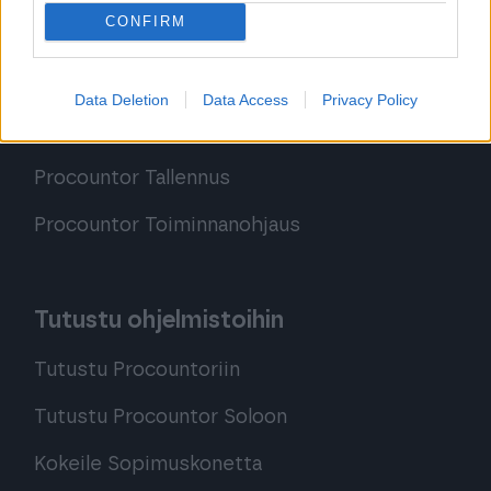
CONFIRM
Procountor Solo
Sopimuskone
Data Deletion
Data Access
Privacy Policy
Finago Sign
Procountor Tallennus
Procountor Toiminnanohjaus
Tutustu ohjelmistoihin
Tutustu Procountoriin
Tutustu Procountor Soloon
Kokeile Sopimuskonetta