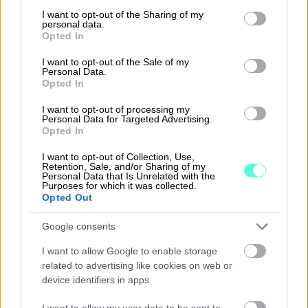
Internesia
not limited to your visit or usage behaviour. You may click to
I want to opt-out of the Sharing of my
personal data.
Halusin ratkaisun, jonka avulla voisin osittain
grant or deny consent to Google and its third-party tags to
Opted In
use your data for below specified purposes in below Google
myös itse hoitaa kirjapitoa ja näin säästää
consent section.
I want to opt-out of the Sale of my
kustannuksissa.'
Personal Data.
Opted In
Lue koko asiakastarina
I want to opt-out of processing my
Personal Data for Targeted Advertising.
Opted In
I want to opt-out of Collection, Use,
Yksinyrittäjä
Retention, Sale, and/or Sharing of my
Personal Data that Is Unrelated with the
Purposes for which it was collected.
Opted Out
Google consents
I want to allow Google to enable storage
related to advertising like cookies on web or
device identifiers in apps.
I want to allow my user data to be sent to