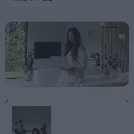
Tuki & Koulutus
Meistä & Ajankohtaista
Tilaa Procountor
Kokeile maksutta
Kirjaudu