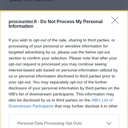
Lue koko asiakastarina
procountor.fi -
Do Not Process My Personal
Information
If you wish to opt-out of the sale, sharing to third parties, or
Yksinyrittäjä
processing of your personal or sensitive information for
targeted advertising by us, please use the below opt-out
section to confirm your selection. Please note that after your
opt-out request is processed you may continue seeing
interest-based ads based on personal information utilized by
us or personal information disclosed to third parties prior to
your opt-out. You may separately opt-out of the further
disclosure of your personal information by third parties on the
IAB’s list of downstream participants. This information may
also be disclosed by us to third parties on the
IAB’s List of
Downstream Participants
that may further disclose it to other
third parties.
Finago Procountor Solo
Please note that this website/app uses one or more Google
Personal Data Processing Opt Outs
services and may gather and store information including but