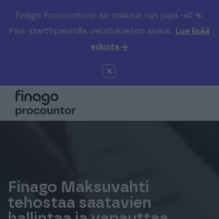
Finago Procountorin kk-maksut nyt jopa -40 %.
Etsi sivustolta
Valitse kieli
Kirjaudu
Pika-starttipaketilla veloitukseton avaus.
Lue lisää
edusta →
Suomi (FI)
Procountor
Tuotteet
Solo
Global (EN)
Kenelle
Sopimuskone
Tilitoimistoille
Finago Sign
Kokemuksia
Finago Maksuvahti
Kampus
Hinnasto
tehostaa saatavien
hallintaa ja vapauttaa