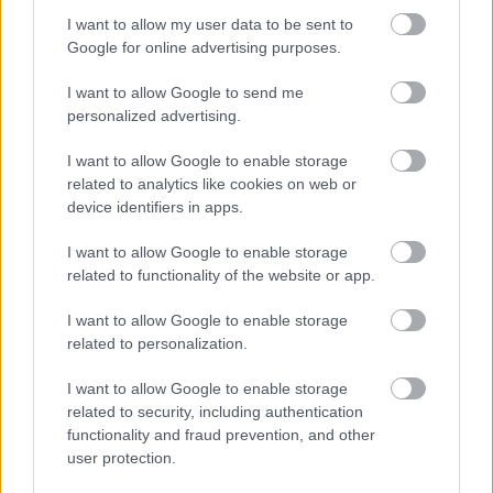
“En ole kuullut yhtään negatiivista
I want to allow my user data to be sent to
Google for online advertising purposes.
palautetta. Saatavat lähtevät
I want to allow Google to send me
liikkeelle tehokkaammin, ja maksut
personalized advertising.
tulevat kyllä perille
.
”
I want to allow Google to enable storage
related to analytics like cookies on web or
Susanna Elovirna, taloushallinnon erityisasiantuntija,
device identifiers in apps.
Tili-Vinkki
.
I want to allow Google to enable storage
Asiakkailta saatu palaute on ollut yksiselitteisen
related to functionality of the website or app.
positiivista.
I want to allow Google to enable storage
“En ole kuullut yhtään negatiivista palautetta.
related to personalization.
Saatavat lähtevät liikkeelle tehokkaammin, ja
I want to allow Google to enable storage
maksut tulevat kyllä perille”, Susanna kertoo.
related to security, including authentication
functionality and fraud prevention, and other
Vaikka taustalla olisi haastavia tilanteita, kuten
user protection.
maksusuunnitelmia, saneerauksia tai jopa