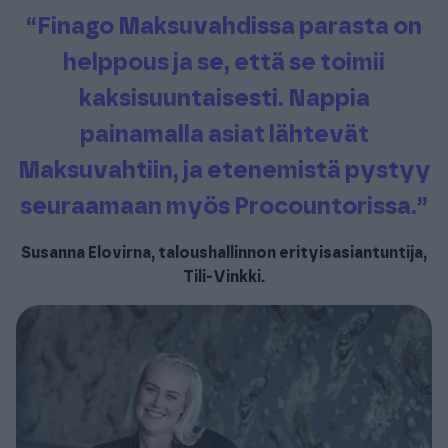
“Finago
Maksuvahdissa parasta on
helppous ja se, että se toimii
kaksisuuntaisesti. Nappia
painamalla asiat lähtevät
Maksuvahtiin, ja etenemistä pystyy
seuraamaan myös Procountorissa.”
Susanna Elovirna, taloushallinnon erityisasiantuntija,
Tili-Vinkki
.