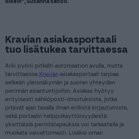
oikein”, Susanna sanoo.
Kravian asiakasportaali
tuo lisätukea tarvittaessa
Arki pyörii pitkälti automaation avulla, mutta
tarvittaessa
Kravian
asiakasportaali tarjoaa
selkeän yleisnäkymän ja suoran yhteyden
perinnän asiantuntijoihin. Asiakas hyötyy
erityisesti sähköposti-ilmoituksista, jotka
pitävät ajan tasalla ilman erillistä kirjautumista,
sekä portaalin helppokäyttöisyydestä:
yksittäisiä perintätapauksia voi tarkastella ja
muokata vaivattomasti. Lisäksi oman