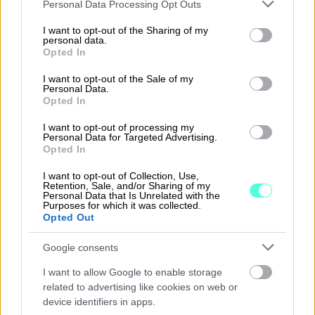
Please note that this website/app uses one or more Google
Personal Data Processing Opt Outs
Käyttöönotot ovat sujuneet mutkattomasti, ja
services and may gather and store information including but
not limited to your visit or usage behaviour. You may click to
I want to opt-out of the Sharing of my
kirjanpitäjä voi hoitaa teknisen puolen asiakkaan
personal data.
grant or deny consent to Google and its third-party tags to
puolesta.
Opted In
use your data for below specified purposes in below Google
consent section.
I want to opt-out of the Sale of my
“Olen tehnyt palvelun avauksen kirjanpitäjän
Personal Data.
Opted In
roolissa, ja yrityksen puolelta tarvitaan vain
nimenkirjoitusoikeudellisen hyväksyntä. Se on
I want to opt-out of processing my
Personal Data for Targeted Advertising.
mennyt joka kerta tosi sujuvasti”, Susanna
Opted In
kuvailee.
I want to opt-out of Collection, Use,
Retention, Sale, and/or Sharing of my
Personal Data that Is Unrelated with the
Purposes for which it was collected.
Opted Out
Parantunut
Google consents
maksukäyttäytyminen ja
I want to allow Google to enable storage
positiivinen palaute
related to advertising like cookies on web or
device identifiers in apps.