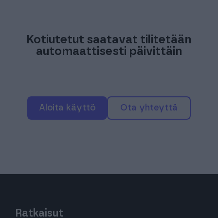
Kotiutetut saatavat tilitetään
automaattisesti päivittäin
Aloita käyttö
ota yhteyttä
Ratkaisut