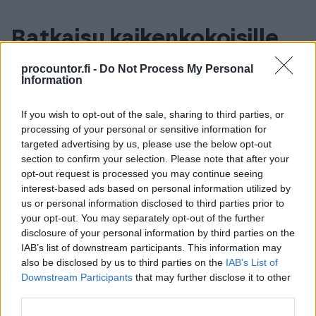
Ratkaisu kaikenkokoisille
yrityksille
procountor.fi -
Do Not Process My Personal
Information
Maksuvahti ei ole vain suurten organisaatioiden
If you wish to opt-out of the sale, sharing to third parties, or
työkalu. Kevyt kustannusrakenne ja helppo
processing of your personal or sensitive information for
käyttöönotto tekevät siitä houkuttelevan myös
targeted advertising by us, please use the below opt-out
pienemmille yrityksille.
section to confirm your selection. Please note that after your
opt-out request is processed you may continue seeing
“Alussa asiakkailla on luonnollisesti
interest-based ads based on personal information utilized by
us or personal information disclosed to third parties prior to
kysymyksiä siitä, miten palvelu toimii omassa
your opt-out. You may separately opt-out of the further
yrityksessä, mutta käyttöönotto on ollut
disclosure of your personal information by third parties on the
helppoa ja kaikki ovat olleet todella
IAB’s list of downstream participants. This information may
tyytyväisiä. Maksuvahti ei ole kustannuksena
also be disclosed by us to third parties on the
IAB’s List of
Downstream Participants
that may further disclose it to other
raskas eikä lisää työtä Procountorissa. Se on
third parties.
iso valtti”, Susanna toteaa.