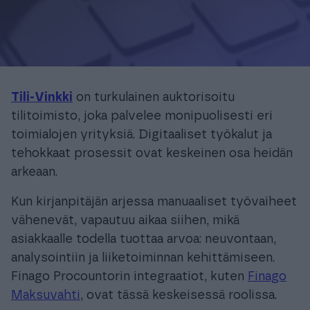
Tili-Vinkki
on turkulainen auktorisoitu
tilitoimisto, joka palvelee monipuolisesti eri
toimialojen yrityksiä. Digitaaliset työkalut ja
tehokkaat prosessit ovat keskeinen osa heidän
arkeaan.
Kun kirjanpitäjän arjessa manuaaliset työvaiheet
vähenevät, vapautuu aikaa siihen, mikä
asiakkaalle todella tuottaa arvoa: neuvontaan,
analysointiin ja liiketoiminnan kehittämiseen.
Finago Procountorin integraatiot, kuten
Finago
Maksuvahti
, ovat tässä keskeisessä roolissa.