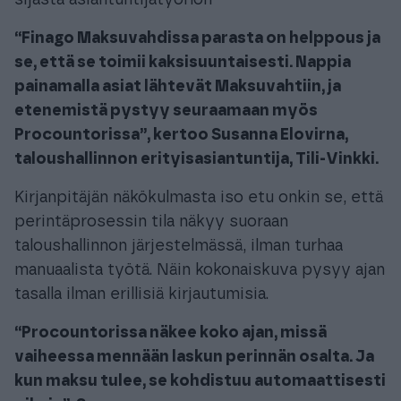
sijasta asiantuntijatyöhön
“Finago Maksuvahdissa parasta on helppous ja
se, että se toimii kaksisuuntaisesti. Nappia
painamalla asiat lähtevät Maksuvahtiin, ja
etenemistä pystyy seuraamaan myös
Procountorissa”, kertoo Susanna Elovirna,
taloushallinnon erityisasiantuntija, Tili-Vinkki.
Kirjanpitäjän näkökulmasta iso etu onkin se, että
perintäprosessin tila näkyy suoraan
taloushallinnon järjestelmässä, ilman turhaa
manuaalista työtä. Näin kokonaiskuva pysyy ajan
tasalla ilman erillisiä kirjautumisia.
“Procountorissa näkee koko ajan, missä
vaiheessa mennään laskun perinnän osalta. Ja
kun maksu tulee, se kohdistuu automaattisesti