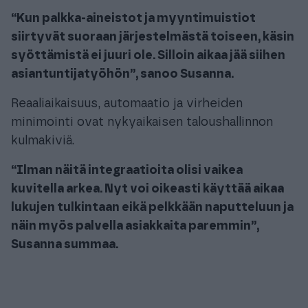
“Kun palkka-aineistot ja myyntimuistiot
siirtyvät suoraan järjestelmästä toiseen, käsin
syöttämistä ei juuri ole. Silloin aikaa jää siihen
asiantuntijatyöhön”, sanoo Susanna.
Reaaliaikaisuus, automaatio ja virheiden
minimointi ovat nykyaikaisen taloushallinnon
kulmakiviä.
“Ilman näitä integraatioita olisi vaikea
kuvitella arkea. Nyt voi oikeasti käyttää aikaa
lukujen tulkintaan eikä pelkkään naputteluun ja
näin myös palvella asiakkaita paremmin”,
Susanna summaa.