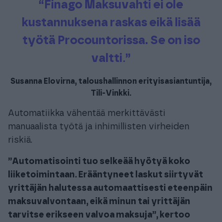
“Finago
Maksuvahti ei ole
kustannuksena raskas eikä lisää
työtä Procountorissa. Se on iso
valtti
.
”
Susanna Elovirna, taloushallinnon erityisasiantuntija,
Tili-Vinkki
.
Automatiikka vähentää merkittävästi
manuaalista työtä ja inhimillisten virheiden
riskiä.
”Automatisointi tuo selkeää hyötyä koko
liiketoimintaan. Erääntyneet laskut siirtyvät
yrittäjän halutessa automaattisesti eteenpäin
maksuvalvontaan, eikä minun tai yrittäjän
tarvitse erikseen valvoa maksuja”, kertoo