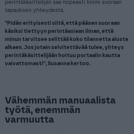
perintäkäsittelijän saa nopeasti kiinni suoraan
tapauksen yhteydestä.
”Pidän erityisesti siitä, että pääsen suoraan
käsiksi tiettyyn perintäasiaan ilman, että
minun tarvitsee selittää koko tilannetta alusta
alkaen. Jos jotain selvitettävää tulee, yhteys
perintäkäsittelijään hoituu portaalin kautta
vaivattomasti”, Susanna kertoo.
Vähemmän manuaalista
työtä, enemmän
varmuutta