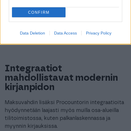
konkursseja, ajantasainen tieto on koko ajan
saatavilla Procountorissa.
CONFIRM
“Integraation suurin etu on se, että tieto on
koko ajan ajan tasalla”, Susanna tiivistää.
Data Deletion
Data Access
Privacy Policy
Integraatiot
mahdollistavat modernin
kirjanpidon
Maksuvahdin lisäksi Procountorin integraatioita
hyödynnetään laajasti myös muilla osa-alueilla
tilitoimistossa, kuten palkanlaskennassa ja
myynnin kirjauksissa.