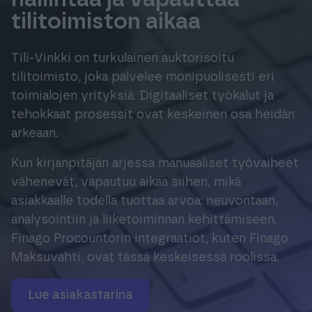
Tuki & Koulutus
tilitoimiston aikaa
Tili-Vinkki on turkulainen auktorisoitu
Meistä & Ajankohtaista
tilitoimisto, joka palvelee monipuolisesti eri
toimialojen yrityksiä. Digitaaliset työkalut ja
tehokkaat prosessit ovat keskeinen osa heidän
arkeaan.
Tilaa Procountor
Kun kirjanpitäjän arjessa manuaaliset työvaiheet
vähenevät, vapautuu aikaa siihen, mikä
Kokeile maksutta
asiakkaalle todella tuottaa arvoa: neuvontaan,
analysointiin ja liiketoiminnan kehittämiseen.
Finago Procountorin integraatiot, kuten Finago
Kirjaudu
Maksuvahti, ovat tässä keskeisessä roolissa.
Lue asiakastarina