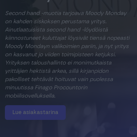
Tuki & Koulutus
Second hand -muotia tarjoava Moody Monday
on kahden siskoksen perustama yritys.
Meistä & Ajankohtaista
Ainutlaatuisista second hand -löydöistä
kiinnostuneet kuluttajat löysivät tiensä nopeasti
Moody Mondayn valikoimien pariin, ja nyt yritys
on kasvanut jo viiden toimipisteen ketjuksi.
Yrityksen taloushallinto ei monimutkaista
Tilaa Procountor
yrittäjien hektistä arkea, sillä kirjanpidon
pakolliset tehtävät hoituvat vain puolessa
minuutissa Finago Procountorin
Kokeile maksutta
mobiilisovelluksella.
Kirjaudu
Lue asiakastarina