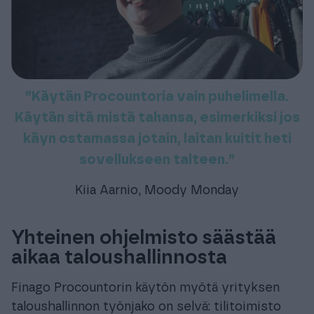
”Käytän Procountoria vain puhelimella.
Käytän sitä mistä tahansa, esimerkiksi jos
käyn ostamassa jotain, laitan kuitit heti
sovellukseen talteen.”
Kiia Aarnio, Moody Monday
Yhteinen ohjelmisto säästää
aikaa taloushallinnosta
Finago Procountorin käytön myötä yrityksen
taloushallinnon työnjako on selvä: tilitoimisto