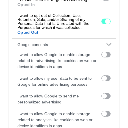
Procountoria vastaavista taloushallinnon
Opted In
ohjelmistoista Aarniolla ei ollut lainkaan aiempaa
I want to opt-out of Collection, Use,
kokemusta. Procountor-sovellus yllätti kuitenkin
Retention, Sale, and/or Sharing of my
Personal Data that Is Unrelated with the
positiivisesti. Käyttöönotto sujui helposti, ja
Purposes for which it was collected.
Opted Out
uusi ohjelma auttoi säästämään aikaa
taloushallinnosta saman tien.
”En pidä uusista
Google consents
tietokoneohjelmista, mutta siihen nähden
I want to allow Google to enable storage
Procountor on ollut tosi helppo”
, Aarnio kertoo.
related to advertising like cookies on web or
device identifiers in apps.
Eniten Finago Procountorin käytössä on
ilahduttanut sen helppous. Kun sovellusta on
I want to allow my user data to be sent to
Google for online advertising purposes.
helppoa käyttää ja tehtävät hoituvat lisäksi
milloin vaan ja missä vaan, hoitaa sillä mielellään
I want to allow Google to send me
yrityksen päivittäiset kirjanpidon tehtävät –
personalized advertising.
vaikka varsinainen taloushallinto ei olisikaan
I want to allow Google to enable storage
yrittämisen mieluisin osa-alue.
”Procountor
related to analytics like cookies on web or
säästää paljon aikaa. Se tekee helpoksi sen
device identifiers in apps.