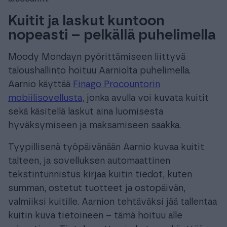
Kuitit ja laskut kuntoon
nopeasti – pelkällä puhelimella
Moody Mondayn pyörittämiseen liittyvä
taloushallinto hoituu Aarniolta puhelimella.
Aarnio käyttää
Finago Procountorin
mobiilisovellusta
, jonka avulla voi kuvata kuitit
sekä käsitellä laskut aina luomisesta
hyväksymiseen ja maksamiseen saakka.
Tyypillisenä työpäivänään Aarnio kuvaa kuitit
talteen, ja sovelluksen automaattinen
tekstintunnistus kirjaa kuitin tiedot, kuten
summan, ostetut tuotteet ja ostopäivän,
valmiiksi kuitille. Aarnion tehtäväksi jää tallentaa
kuitin kuva tietoineen – tämä hoituu alle