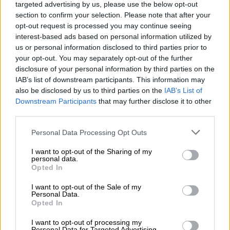
targeted advertising by us, please use the below opt-out
ovat yhteisiä, ja kirjanpitäjä saa mm. kuitit heti
section to confirm your selection. Please note that after your
käyttöönsä ilman, että Aarnion tarvitsisi
opt-out request is processed you may continue seeing
interest-based ads based on personal information utilized by
erikseen toimittaa kuitteja ja niihin liittyviä
us or personal information disclosed to third parties prior to
tietoja kirjanpitäjälleen. Kaikki yrityksen
your opt-out. You may separately opt-out of the further
taloustiedot ovat samassa paikassa, eikä aikaa
disclosure of your personal information by third parties on the
mene ylimääräiseen viestittelyyn ja aineistojen
IAB’s list of downstream participants. This information may
also be disclosed by us to third parties on the
IAB’s List of
metsästämiseen.
Downstream Participants
that may further disclose it to other
third parties.
Finago Procountor yllätti
helppoudellaan: sujuvaa
Please note that this website/app uses one or more Google
Personal Data Processing Opt Outs
services and may gather and store information including but
käyttöä ensimmäisestä
not limited to your visit or usage behaviour. You may click to
I want to opt-out of the Sharing of my
päivästä alkaen
personal data.
grant or deny consent to Google and its third-party tags to
Opted In
use your data for below specified purposes in below Google
Aarnio myöntää suhtautuneensa Finago
consent section.
I want to opt-out of the Sale of my
Personal Data.
Procountoriin aluksi jopa varauksella. Uudet
Opted In
järjestelmät saattavat olla hankalia käyttää, eikä
I want to opt-out of processing my
niiden käytön opetteluun mielellään käytä aikaa.
Personal Data for Targeted Advertising.