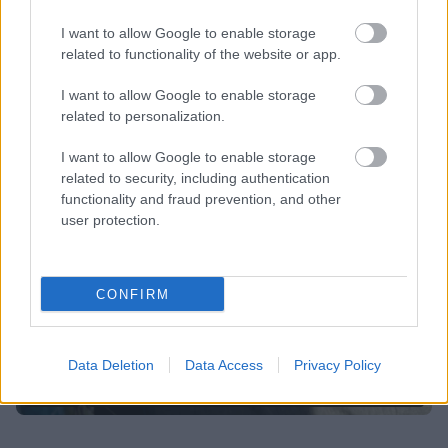
tavallaan ärsyttävän osan tästä työstä.
I want to allow Google to enable storage
Taloushallinto on yritykselle välttämätön paha –
related to functionality of the website or app.
mutta kun se sujuu näin helposti, niin en näe että
lähtisin tätä vaihtamaan”
.
I want to allow Google to enable storage
related to personalization.
I want to allow Google to enable storage
related to security, including authentication
functionality and fraud prevention, and other
user protection.
CONFIRM
Data Deletion
Data Access
Privacy Policy