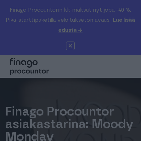
Finago Procountorin kk-maksut nyt jopa -40 %.
Etsi sivustolta
Valitse kieli
Kirjaudu
Pika-starttipaketilla veloitukseton avaus.
Lue lisää
edusta →
Suomi (FI)
Procountor
Tuotteet
Solo
Global (EN)
Kenelle
Sopimuskone
Tilitoimistoille
Finago Sign
Kokemuksia
Finago Procountor
asiakastarina: Moody
Kampus
Hinnasto
Monday