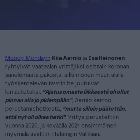
Moody Mondayn
Kiia Aarnio
ja
Isa Heinonen
ryhtyivät vaatealan yrittäjiksi osittain koronan
sanelemasta pakosta, sillä monen muun alalla
työskentelevän tavoin he joutuivat
lomautetuksi.
”Ajatus omasta liikkeestä oli ollut
pinnan alla jo pidempään”
, Aarnio kertoo
perustamishetkestä,
”mutta silloin päätettiin,
että nyt oli oikea hetki”
. Yritys perustettiin
vuonna 2020, ja keväällä 2021 ensimmäinen
myymälä avattiin Helsingin Vallilaan.