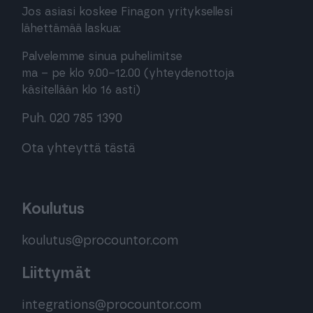
Jos asiasi koskee Finagon yrityksellesi
lähettämää laskua:
Palvelemme sinua puhelimitse
ma – pe klo 9.00–12.00 (yhteydenottoja
käsitellään klo 16 asti)
Puh. 020 785 1390
Ota yhteyttä tästä
Koulutus
koulutus@procountor.com
Liittymät
integrations@procountor.com