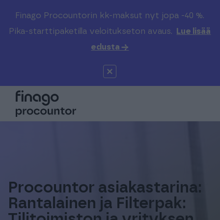
Finago Procountorin kk-maksut nyt jopa -40 %.
Etsi sivustolta
Valitse kieli
Kirjaudu
Pika-starttipaketilla veloitukseton avaus.
Lue lisää
edusta →
Suomi (FI)
Procountor
Tuotteet
Solo
Global (EN)
Kenelle
Sopimuskone
Tilitoimistoille
Finago Sign
Kokemuksia
Procountor asiakastarina:
Kampus
Hinnasto
Rantalainen ja Filterpak:
Tilitoimiston ja yrityksen