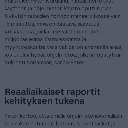
muistelee Peter Nordlund. Rantalainen opasti
käyttöön ja ohjelmiston käyttö opittiin pian.
Nykyisin talouden hoitoon menee viikossa vain
15 minuuttia, mikä on loistava saavutus
yrityksessä, jonka liikevaihto on noin 10
miljoonaa euroa. Ostoreskontra ja
myyntireskontra veisivät paljon enemmän aikaa,
jos ei olisi hyvää ohjelmistoa, jolla ne pystytään
helposti hoitamaan, sanoo Peter.
Reaaliaikaiset raportit
kehityksen tukena
Peter kertoo, että omalla ohjelmistonäkymällään
hän näkee heti rahatilanteen, tulevat laskut ja