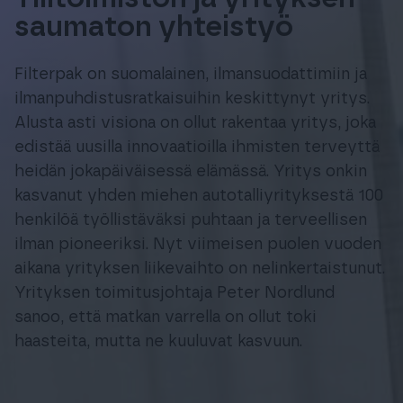
Tuki & Koulutus
saumaton yhteistyö
Filterpak on suomalainen, ilmansuodattimiin ja
Meistä & Ajankohtaista
ilmanpuhdistusratkaisuihin keskittynyt yritys.
Alusta asti visiona on ollut rakentaa yritys, joka
edistää uusilla innovaatioilla ihmisten terveyttä
heidän jokapäiväisessä elämässä. Yritys onkin
kasvanut yhden miehen autotalliyrityksestä 100
Tilaa Procountor
henkilöä työllistäväksi puhtaan ja terveellisen
ilman pioneeriksi. Nyt viimeisen puolen vuoden
Kokeile maksutta
aikana yrityksen liikevaihto on nelinkertaistunut.
Yrityksen toimitusjohtaja Peter Nordlund
Kirjaudu
sanoo, että matkan varrella on ollut toki
haasteita, mutta ne kuuluvat kasvuun.