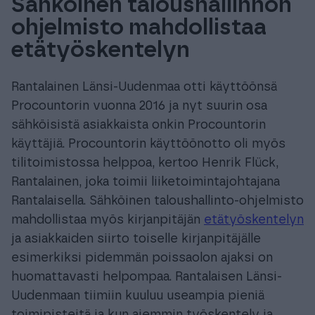
Sähköinen taloushallinnon
ohjelmisto mahdollistaa
etätyöskentelyn
Rantalainen Länsi-Uudenmaa otti käyttöönsä
Procountorin vuonna 2016 ja nyt suurin osa
sähköisistä asiakkaista onkin Procountorin
käyttäjiä. Procountorin käyttöönotto oli myös
tilitoimistossa helppoa, kertoo Henrik Flück,
Rantalainen, joka toimii liiketoimintajohtajana
Rantalaisella. Sähköinen taloushallinto-ohjelmisto
mahdollistaa myös kirjanpitäjän
etätyöskentelyn
ja asiakkaiden siirto toiselle kirjanpitäjälle
esimerkiksi pidemmän poissaolon ajaksi on
huomattavasti helpompaa. Rantalaisen Länsi-
Uudenmaan tiimiin kuuluu useampia pieniä