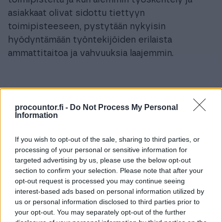
toimipisteitä ja kun aiemmin työskentely ja
asiakkaat olivat sidottu tiettyyn
toimipisteeseen, pystytään nykyisin
hyödyntämään työntekijöiden erilaista
ammattitaitoa ja vahvuuksia laajemmin.
Procountorin paketit
procountor.fi -
Do Not Process My Personal
Information
joustavat asiakkaiden
tarpeiden mukaan
If you wish to opt-out of the sale, sharing to third parties, or
processing of your personal or sensitive information for
targeted advertising by us, please use the below opt-out
Procountorin erilaisten pakettien avulla
section to confirm your selection. Please note that after your
pystymme tarjoamaan asiakkaille juuri sopivan
opt-out request is processed you may continue seeing
palvelun riippuen asiakkaan tarpeista ja
interest-based ads based on personal information utilized by
us or personal information disclosed to third parties prior to
toiveista, kertoo Henrik. Jos asiakkaiden tilanne
your opt-out. You may separately opt-out of the further
ja tarpeet muuttuvat myös palvelu ja paketit