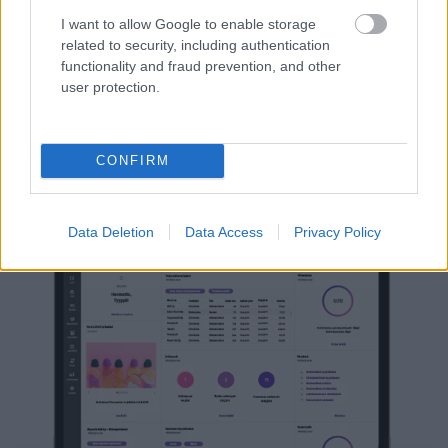
heti!
I want to allow Google to enable storage
related to security, including authentication
Tutustu Procountor-ohjelmistoon ja
tilaa
functionality and fraud prevention, and other
user protection.
maksuttomat tutustumistunnukset
esittely-
ympäristöön.
CONFIRM
Kokeile Procountoria ilmaiseksi
Data Deletion
Data Access
Privacy Policy