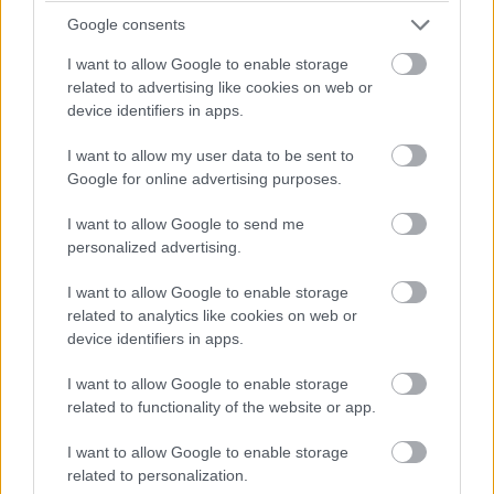
ottamaan kantaa ja ratkaisemaan mahdollisen
Google consents
ongelman. Ohjelmisto mahdollistaa aktiiviselle
kirjanpitäjälle mahdollisuuden antaa paremmin
I want to allow Google to enable storage
related to advertising like cookies on web or
neuvoja taloudenhoidossa ja näin myös asiakas
device identifiers in apps.
hyötyy enemmän, kertoo Henrik.
I want to allow my user data to be sent to
Google for online advertising purposes.
I want to allow Google to send me
personalized advertising.
I want to allow Google to enable storage
related to analytics like cookies on web or
device identifiers in apps.
I want to allow Google to enable storage
related to functionality of the website or app.
I want to allow Google to enable storage
Voit kokeilla Procountoria
related to personalization.