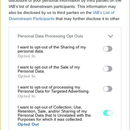
disclosure of your personal information by third parties on the
joustavat. Tästä syystä myös ohjelmiston
IAB’s list of downstream participants. This information may
tarjoamilla rajapinnoilla on ratkaiseva tekijä.
also be disclosed by us to third parties on the
IAB’s List of
Downstream Participants
that may further disclose it to other
Procountorissa myös tämä on otettu hyvin
third parties.
huomioon ja tarjolla on yhteistyökumppaneita
Please note that this website/app uses one or more Google
eri tarpeita varten.
Personal Data Processing Opt Outs
services and may gather and store information including but
not limited to your visit or usage behaviour. You may click to
I want to opt-out of the Sharing of my
personal data.
grant or deny consent to Google and its third-party tags to
Opted In
use your data for below specified purposes in below Google
Yhteiskäyttö mahdollistaa
consent section.
I want to opt-out of the Sale of my
Personal Data.
nopean palvelun ja
Opted In
ongelmanratkaisun
I want to opt-out of processing my
Personal Data for Targeted Advertising.
Opted In
Kuten Filterpakin tapauksessa yhteydenpito
asiakkaan ja kirjapitäjän välillä helpottuu, sillä
I want to opt-out of Collection, Use,
Retention, Sale, and/or Sharing of my
yhteiskäytössä olevan ohjelmiston avulla
Personal Data that Is Unrelated with the
Purposes for which it was collected.
kirjanpitäjä näkee tilanteen ja pääsee heti
Opted Out