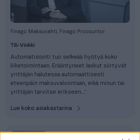
Finago Maksuvahti, Finago Procountor
Tili-Vinkki
Automatisointi tuo selkeää hyötyä koko
liiketoimintaan. Erääntyneet laskut siirtyvät
yrittäjän halutessa automaattisesti
eteenpäin maksuvalvontaan, eikä minun tai
yrittäjän tarvitse erikseen...'
Lue koko asiakastarina
Tilitoimisto