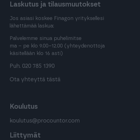
Laskutus ja tilausmuutokset
Jos asiasi koskee Finagon yrityksellesi
lähettämää laskua:
Palvelemme sinua puhelimitse
ma – pe klo 9.00–12.00 (yhteydenottoja
käsitellään klo 16 asti)
Puh. 020 785 1390
Ota yhteyttä tästä
Koulutus
koulutus@procountor.com
Liittymät