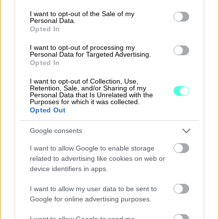
use your data for below specified purposes in below Google
consent section.
I want to opt-out of the Sale of my
Personal Data.
Opted In
Tilitoimisto
I want to opt-out of processing my
Personal Data for Targeted Advertising.
Opted In
I want to opt-out of Collection, Use,
Retention, Sale, and/or Sharing of my
Personal Data that Is Unrelated with the
Purposes for which it was collected.
Opted Out
Google consents
I want to allow Google to enable storage
related to advertising like cookies on web or
Finago Maksuvahti, Finago Procountor
device identifiers in apps.
EMU Growth Partners
I want to allow my user data to be sent to
Ei siinä tarvinnut mitään ihmeellistä.
Google for online advertising purposes.
Procountorin puolelta vain vähän asetuksia
I want to allow Google to send me