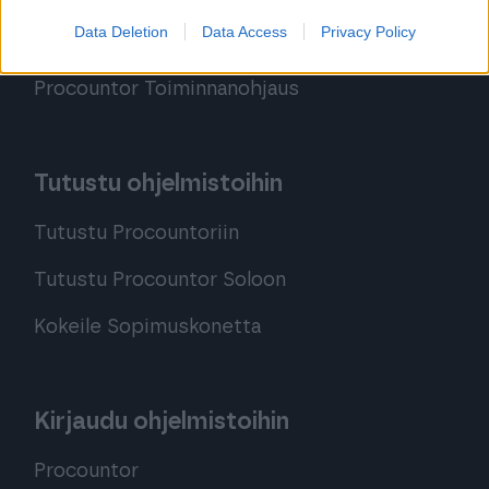
Data Deletion
Data Access
Privacy Policy
Procountor Tallennus
Procountor Toiminnanohjaus
Tutustu ohjelmistoihin
Tutustu Procountoriin
Tutustu Procountor Soloon
Kokeile Sopimuskonetta
Kirjaudu ohjelmistoihin
Procountor