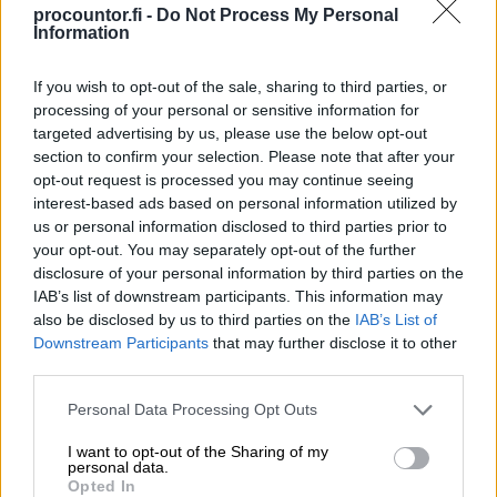
procountor.fi -
Do Not Process My Personal
Information
If you wish to opt-out of the sale, sharing to third parties, or
processing of your personal or sensitive information for
targeted advertising by us, please use the below opt-out
section to confirm your selection. Please note that after your
opt-out request is processed you may continue seeing
interest-based ads based on personal information utilized by
Finago Procountor
us or personal information disclosed to third parties prior to
your opt-out. You may separately opt-out of the further
Kuopion Ykköstilit
disclosure of your personal information by third parties on the
IAB’s list of downstream participants. This information may
Tahtotilamme on tarjota asiakkaille
also be disclosed by us to third parties on the
IAB’s List of
Downstream Participants
that may further disclose it to other
nykyaikaiset, toimivat työkalut. Finago
third parties.
Procountor kuuluu selvästi siihen
Please note that this website/app uses one or more Google
kategoriaan'
Personal Data Processing Opt Outs
services and may gather and store information including but
not limited to your visit or usage behaviour. You may click to
I want to opt-out of the Sharing of my
Lue koko asiakastarina
personal data.
grant or deny consent to Google and its third-party tags to
Opted In