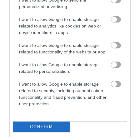
klikkailin kuntoon ja kirjauduin Kraviaan
personalized advertising.
ensimmäistä kertaa. Se taisi olla...'
I want to allow Google to enable storage
related to analytics like cookies on web or
Lue koko asiakastarina
device identifiers in apps.
I want to allow Google to enable storage
related to functionality of the website or app.
I want to allow Google to enable storage
related to personalization.
Ratkaisut
I want to allow Google to enable storage
related to security, including authentication
functionality and fraud prevention, and other
Procountor
user protection.
Procountor Solo
Sopimuskone
CONFIRM
Finago Sign