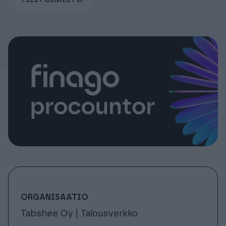
Tuki & Koulutus
Meistä & Ajankohtaista
Tilaa Procountor
Kokeile maksutta
Kirjaudu
ORGANISAATIO
Tabshee Oy | Talousverkko