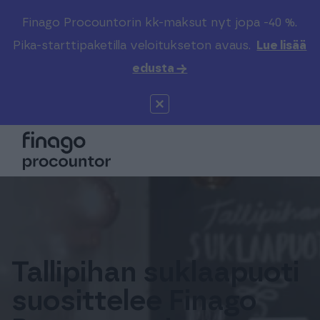
Finago Procountorin kk-maksut nyt jopa -40 %.
Etsi sivustolta
Valitse kieli
Kirjaudu
Pika-starttipaketilla veloitukseton avaus.
Lue lisää
edusta →
Suomi (FI)
Procountor
Tuotteet
Solo
Global (EN)
Kenelle
Sopimuskone
Tilitoimistoille
Finago Sign
Kokemuksia
Tallipihan suklaapuoti
Kampus
Hinnasto
suosittelee Finago