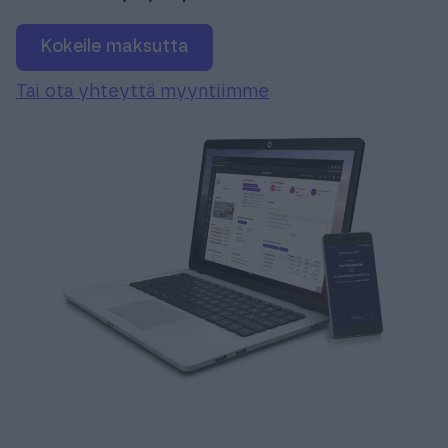
Kokeile maksutta
Tai ota yhteyttä myyntiimme