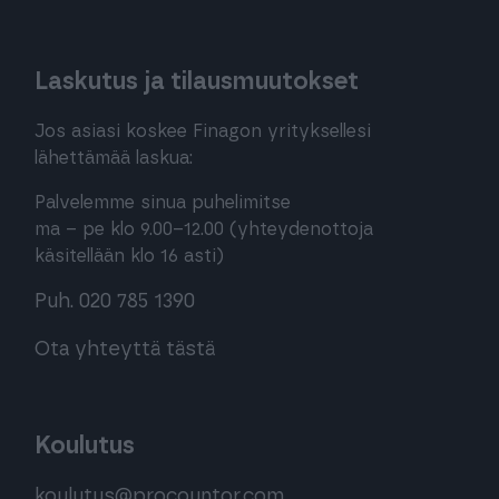
Laskutus ja tilausmuutokset
Jos asiasi koskee Finagon yrityksellesi
lähettämää laskua:
Palvelemme sinua puhelimitse
ma – pe klo 9.00–12.00 (yhteydenottoja
käsitellään klo 16 asti)
Puh. 020 785 1390
Ota yhteyttä tästä
Koulutus
koulutus@procountor.com