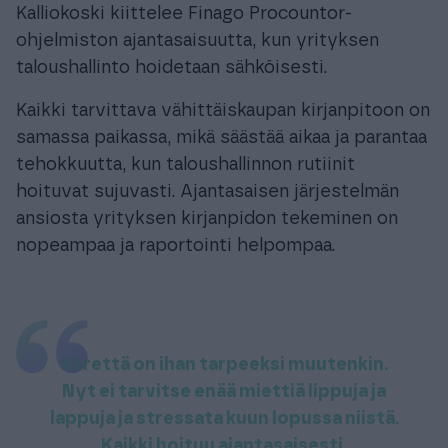
Kalliokoski kiittelee Finago Procountor-
ohjelmiston ajantasaisuutta, kun yrityksen
taloushallinto hoidetaan sähköisesti.
Kaikki tarvittava vähittäiskaupan kirjanpitoon on
samassa paikassa, mikä säästää aikaa ja parantaa
tehokkuutta, kun taloushallinnon rutiinit
hoituvat sujuvasti. Ajantasaisen järjestelmän
ansiosta yrityksen kirjanpidon tekeminen on
nopeampaa ja raportointi helpompaa.
Kiirettä on ihan tarpeeksi muutenkin.
Nyt ei tarvitse enää miettiä lippuja ja
lappuja ja stressata kuun lopussa niistä.
Kaikki hoituu ajantasaisesti.