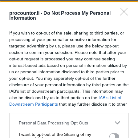
procountor.fi -
Do Not Process My Personal
Information
If you wish to opt-out of the sale, sharing to third parties, or
processing of your personal or sensitive information for
targeted advertising by us, please use the below opt-out
Tutustu muihin
section to confirm your selection. Please note that after your
asiakastarinoihin
opt-out request is processed you may continue seeing
interest-based ads based on personal information utilized by
us or personal information disclosed to third parties prior to
your opt-out. You may separately opt-out of the further
disclosure of your personal information by third parties on the
IAB’s list of downstream participants. This information may
also be disclosed by us to third parties on the
IAB’s List of
Downstream Participants
that may further disclose it to other
third parties.
Ajansäästö
Please note that this website/app uses one or more Google
Personal Data Processing Opt Outs
services and may gather and store information including but
not limited to your visit or usage behaviour. You may click to
I want to opt-out of the Sharing of my