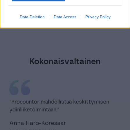
LUE KOKO ASIAKASTARINA ⟶
Data Deletion
Data Access
Privacy Policy
Kokonaisvaltainen
”Procountor mahdollistaa keskittymisen
ydinliiketoimintaan.”
Anna Härö-Köresaar