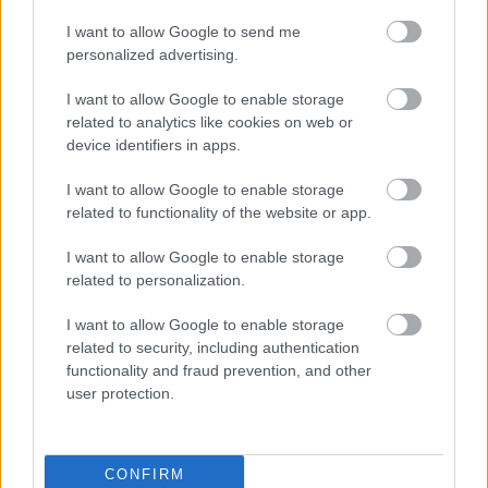
Integraatiot
I want to allow Google to send me
personalized advertising.
I want to allow Google to enable storage
related to analytics like cookies on web or
device identifiers in apps.
”Pidämme lukuisista mahdollisuuksista, mitä
I want to allow Google to enable storage
related to functionality of the website or app.
Procountor yhdistettynä muihin
ohjelmistoihin mahdollistaa. Esimerkiksi
I want to allow Google to enable storage
asiakkuuksien taakse saadaan tallennettua
related to personalization.
monenlaisia tietoja, joiden avulla
I want to allow Google to enable storage
taloushallinto on todella sujuvaa”
related to security, including authentication
functionality and fraud prevention, and other
Anniina Patteri
user protection.
BUSINESS CONTROLLER,
SIIPIWEIKOT
CONFIRM