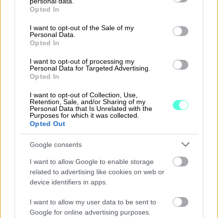
personal data.
grant or deny consent to Google and its third-party tags to
Opted In
use your data for below specified purposes in below Google
consent section.
I want to opt-out of the Sale of my
Aikaa säästyy niihin asioihin, mihin minun
Personal Data.
Opted In
pitää keskittyä eli blenderin pyörittämiseen
ja toiminnan kehittämiseen. Kaikki paperin
I want to opt-out of processing my
Personal Data for Targeted Advertising.
pyöritys on jäänyt historiaan.
Opted In
Irina Nurmi
I want to opt-out of Collection, Use,
Retention, Sale, and/or Sharing of my
Personal Data that Is Unrelated with the
YRITTÄJÄ, SMOOTH IT
Purposes for which it was collected.
Opted Out
LUE KOKO ASIAKASTARINA ⟶
Google consents
I want to allow Google to enable storage
related to advertising like cookies on web or
device identifiers in apps.
I want to allow my user data to be sent to
Google for online advertising purposes.