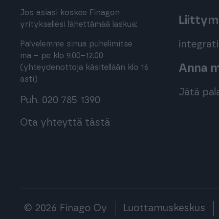
Jos asiasi koskee Finagon
Liitty
yrityksellesi lähettämää laskua:
integra
Palvelemme sinua puhelimitse
ma – pe klo 9.00–12.00
Anna me
(yhteydenottoja käsitellään klo 16
asti)
Jätä pal
Puh. 020 785 1390
Ota yhteyttä tästä
© 2026 Finago Oy
Luottamuskeskus