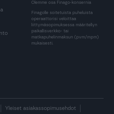
Olemme osa Finago-konsernia
ma
Finagolle soitetuista puheluista
operaattorisi veloittaa
liittymäsopimuksessa määritellyn
paikallisverkko- tai
into
matkapuhelinmaksun (pvm/mpm)
mukaisesti.
Yleiset asiakassopimusehdot