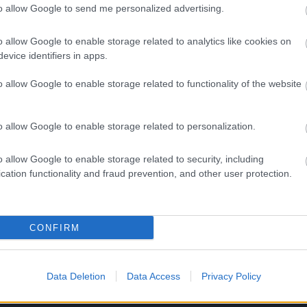
 huolta
to allow Google to send me personalized advertising.
o allow Google to enable storage related to analytics like cookies on
evice identifiers in apps.
ntämä ja se on
 asiakassuhteiden
o allow Google to enable storage related to functionality of the website
a arkistointiin.
ja englanniksi.
o allow Google to enable storage related to personalization.
o allow Google to enable storage related to security, including
cation functionality and fraud prevention, and other user protection.
CONFIRM
Data Deletion
Data Access
Privacy Policy