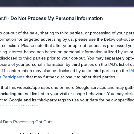
automatisoi taloushallinnon prosesseja.
Ota käyttöösi juristien laatimat, käyttövalmiit
sopimuspohjat
keyhtiöt ja isännöitsijät
Urheiluseurat
.fi -
Do Not Process My Personal Information
aisratkaisu isännöintialalle.
-30 % kuukausimaksusta urheiluse
maksuton mobiili!
to opt-out of the sale, sharing to third parties, or processing of your per
formation for targeted advertising by us, please use the below opt-out s
PROCOUNTORIN UUDET OMINAISUUDET
r selection. Please note that after your opt-out request is processed y
okemuksiin Procountorista
Tilitoimistoille
Yhd
eing interest-based ads based on personal information utilized by us or
Procountor versiopäivitykset
okemuksiin Procountorista
Tilitoimistoille
Yhd
disclosed to third parties prior to your opt-out. You may separately opt-
Tiedot Procountorin versiopäivityksistä
losure of your personal information by third parties on the IAB’s list of
. This information may also be disclosed by us to third parties on the
IA
Participants
that may further disclose it to other third parties.
Tällä videolla Riikka 
 that this website/app uses one or more Google services and may gath
Oy:stä kertoo, miten
including but not limited to your visit or usage behaviour. You may click 
tsitkö itsellesi kirjanpitäjää?
Tutustu tilitoimistoihin
 to Google and its third-party tags to use your data for below specifi
päivittäisessä tilitoi
ogle consent section.
juridisesti ajantasais
huomattavasti tilitoi
l Data Processing Opt Outs
työaikaa.