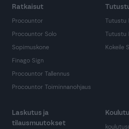
Ratkaisut
Tutustu
Procountor
Tutustu 
Procountor Solo
Tutustu 
Sopimuskone
Kokeile
Finago Sign
Procountor Tallennus
Procountor Toiminnanohjaus
Laskutus ja
Koulut
tilausmuutokset
koulutu