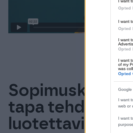
I want t
Opted 
I want t
Opted 
I want 
Advertis
Opted 
I want t
of my P
was col
Opted 
Sopimuskone – 
Google 
I want t
tapa tehdä sop
web or d
luotettavilla juri
I want t
purpose