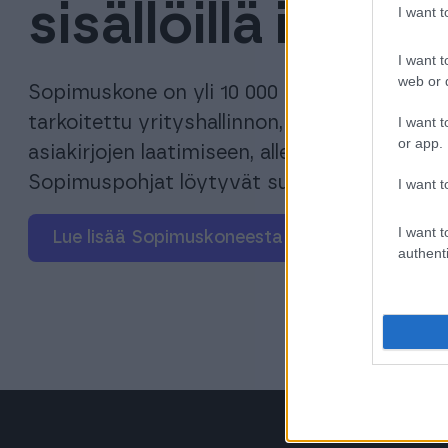
sisällöillä ilman
I want 
I want t
web or d
Sopimuskone on yli 10 000 yrityksen hyödy
tarkoitettu yrityshallinnon, työsuhteiden ja
I want t
or app.
asiakirjojen laatimiseen, allekirjoittamiseen j
Sopimuspohjat löytyvät suomeksi, ruotsiksi 
I want t
I want t
Lue lisää Sopimuskoneesta
authenti