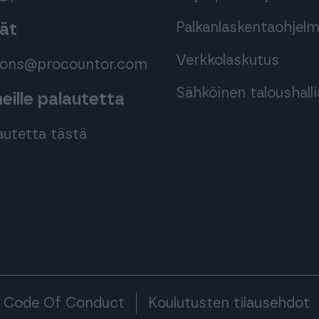
Palkanlaskentaohjel
mät
Verkkolaskutus
tions@procountor.com
Sähköinen taloushall
ille palautetta
autetta tästä
Code Of Conduct
Koulutusten tilausehdot