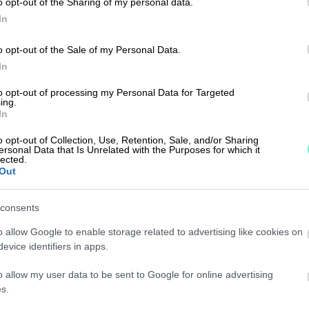
o opt-out of the Sharing of my personal data.
In
o opt-out of the Sale of my Personal Data.
In
to opt-out of processing my Personal Data for Targeted
ing.
In
o opt-out of Collection, Use, Retention, Sale, and/or Sharing
ersonal Data that Is Unrelated with the Purposes for which it
lected.
Out
helpoin
consents
o allow Google to enable storage related to advertising like cookies on
imus
evice identifiers in apps.
disilla
o allow my user data to be sent to Google for online advertising
s.