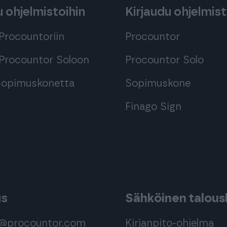
 ohjelmistoihin
Kirjaudu ohjelmist
Procountoriin
Procountor
Procountor Soloon
Procountor Solo
 Sopimuskonetta
Sopimuskone
Finago Sign
us
Sähköinen taloush
s@procountor.com
Kirjanpito-ohjelma