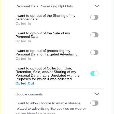
Please note that this website/app uses one or more Google
Ratkaisut
Personal Data Processing Opt Outs
services and may gather and store information including but
not limited to your visit or usage behaviour. You may click to
I want to opt-out of the Sharing of my
Procountor
personal data.
grant or deny consent to Google and its third-party tags to
Opted In
use your data for below specified purposes in below Google
Procountor Solo
consent section.
I want to opt-out of the Sale of my
Personal Data.
Sopimuskone
Opted In
I want to opt-out of processing my
Finago Sign
Personal Data for Targeted Advertising.
Opted In
Procountor Tallennus
I want to opt-out of Collection, Use,
Retention, Sale, and/or Sharing of my
Procountor Toiminnanohjaus
Personal Data that Is Unrelated with the
Purposes for which it was collected.
Opted Out
Google consents
Tutustu ohjelmistoihin
I want to allow Google to enable storage
Tutustu Procountoriin
related to advertising like cookies on web or
device identifiers in apps.