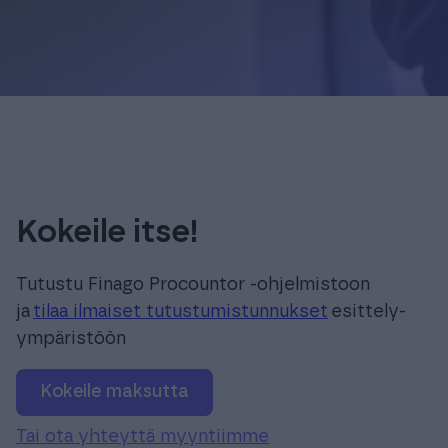
Kokeile itse!
Tutustu Finago Procountor -ohjelmistoon
ja
tilaa ilmaiset tutustumistunnukset
esittely-
ympäristöön
Kokeile maksutta
Tai ota yhteyttä myyntiimme