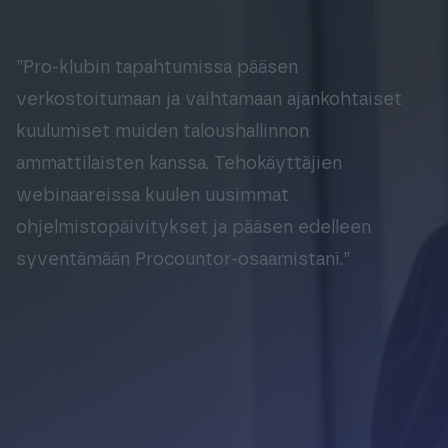
Tuki & Koulutus
”Pro-klubin tapahtumissa pääsen
Meistä & Ajankohtaista
verkostoitumaan ja vaihtamaan ajankohtaiset
kuulumiset muiden taloushallinnon
ammattilaisten kanssa. Tehokäyttäjien
webinaareissa kuulen uusimmat
Tilaa Procountor
ohjelmistopäivitykset ja pääsen edelleen
syventämään Procountor-osaamistani.”
Kokeile maksutta
Kirjaudu