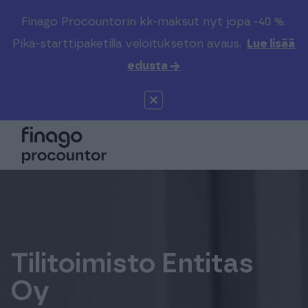
Finago Procountorin kk-maksut nyt jopa -40 %.
Etsi sivustolta
Valitse kieli
Kirjaudu
Pika-starttipaketilla veloitukseton avaus.
Lue lisää
edusta →
Suomi (FI)
Procountor
Tuotteet
Solo
Global (EN)
Kenelle
Sopimuskone
Tilitoimistoille
Finago Sign
Kokemuksia
Tilitoimisto Entitas
Kampus
Hinnasto
Oy