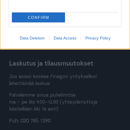
Jätä tukipyyntö tästä
020 7879 840
CONFIRM
Palvelemme sinua puhelimitse:
ma-pe klo 8:30-12:00
Data Deletion
Data Access
Privacy Policy
(yhteydenottoja käsitellään klo 16 asti)
Laskutus ja tilausmuutokset
Jos asiasi koskee Finagon yrityksellesi
lähettämää laskua:
Palvelemme sinua puhelimitse
ma – pe klo 9.00–12.00 (yhteydenottoja
käsitellään klo 16 asti)
Puh. 020 785 1390