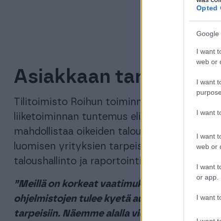
Opted 
Joonas Jyrinki
Google 
I want t
web or d
Asiakkaan tarpeet ede
I want t
purpose
Tilitoimisto Roihun toiminnan yksi tärkeim
I want 
liiketoiminnan tuntemus eli mistä yrityks
mahdollistaa oikeiden taloushallinnon tukit
I want t
luomisen yrityksien tarpeisiin. Tilitoimist
web or d
taloushallinto ja raportointi, ohjelmistointe
I want t
or app.
”Meillä on korkeat vaatimukset taloushallinto
I want t
ohjelmistojen tulee kyetä automatisoimaan ta
tarpeisiin. Näemme alalla vielä paljon poten
I want t