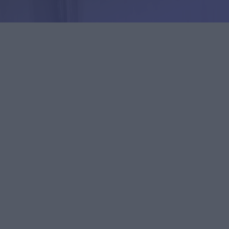
uroille ja
istyksille
Yrityksille
istyksille
Yrityksille