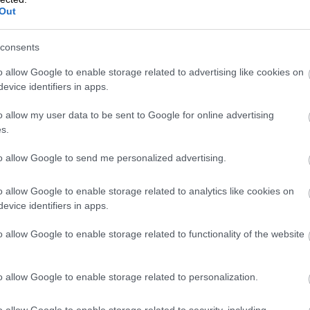
Out
, Omistaja
consents
o allow Google to enable storage related to advertising like cookies on
evice identifiers in apps.
llä
o allow my user data to be sent to Google for online advertising
s.
mistä kulmakivistä on asiakkaan
to allow Google to send me personalized advertising.
en tulos muodostuu. Tämä ymmärrys
oimien havaitsemisen, tunnistamisen ja
o allow Google to enable storage related to analytics like cookies on
on ydinosaamista on sähköinen
evice identifiers in apps.
graatiot sekä liiketoimintaosaaminen.
o allow Google to enable storage related to functionality of the website
-ohjelmistoille. Käytössä olevien
o allow Google to enable storage related to personalization.
loushallinnon prosesseja eri toimialojen
tiaalia tehostumiseen ja parempaan
o allow Google to enable storage related to security, including