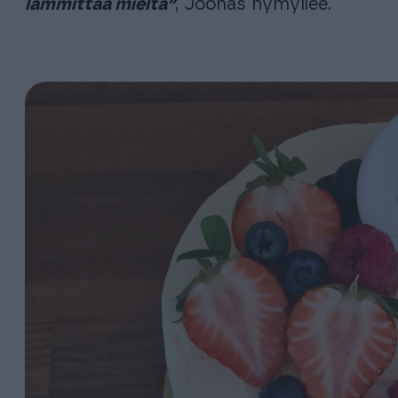
lämmittää mieltä”
, Joonas hymyilee.