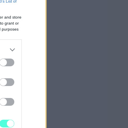
B’s List of
er and store
to grant or
ed purposes