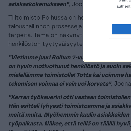
asiakaskokemukseen”
, Joonas summaa.
authenti
Tilitoimisto Roihussa on heti toiminnan alus
taloushallinnon prosesseja vastaamaan pien
tarpeita. Tämä on näkynyt sekä tilitoimist
henkilöstön tyytyväisyytenä.
”Vietimme juuri Roihun 7-vuotis syntymäpäiv
on hyvin motivoitunut henkilöstö ja avoin sek
mielellämme toimistolle! Totta kai voimme h
tekemisen voimaa ei vain voi korvata”
, Joona
”Kerran työkaverini otti vastaan toimistol
Hän esitteli lyhyesti toimistoamme ja asiak
meitä muita. Myöhemmin kuulin asiakkaiden 
työpaikasta. Näkee, että teillä on täällä hyvä j