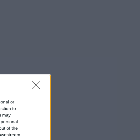
sonal or
ection to
ou may
 personal
out of the
 downstream