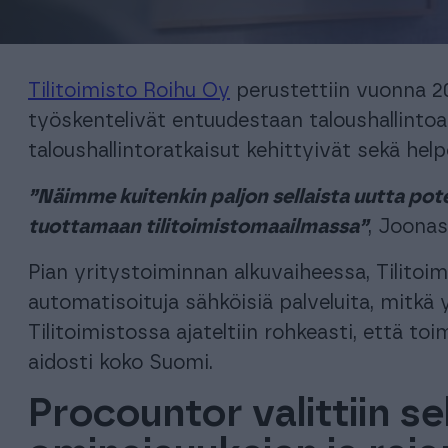
oppimisalusta, joka tarjoaa käyttäjilleen ainutlaatuisen mikro-
SOPII KAIKILLE YHTIÖMUODOILLE, KUTEN:
oppimisen mallin.
Henkilöstöhallinto
Yhdistykset
Asunto-osa
Henkilöstöhallinto ja palkanlaskenta yhdessä kevyessä
paketissa
Yhdistyksen kirjanpito helposti ja
Moderni kokon
Tilitoimisto Roihu Oy
perustettiin vuonna 20
tehokkaasti.
työskentelivät entuudestaan taloushallintoala
OPPILAITOKSET
taloushallintoratkaisut kehittyivät sekä help
Tutustu asiakkaidemme k
Oppilaitosakatemia tilitoimistoille
Tutustu asiakkaidemme k
”Näimme kuitenkin paljon sellaista uutta potent
Yhteistyömalli, joka tuo yhteen opiskelijat eli työnhakijat
tuottamaan tilitoimistomaailmassa”
, Joona
sekä työnantajat: Procountor-tilitoimistot
Pian yritystoiminnan alkuvaiheessa, Tilitoi
automatisoituja sähköisiä palveluita, mitkä 
E
Tilitoimistossa ajateltiin rohkeasti, että toim
aidosti koko Suomi.
Procountor valittiin s