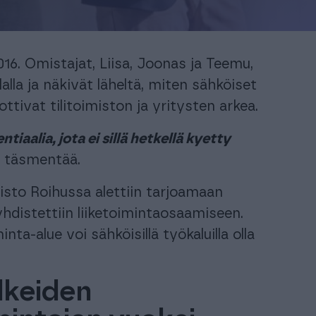
automatisoi taloushallinnon prosesseja.
Ota käyttöösi juristien laatimat, käyttövalmiit
sopimuspohjat
keyhtiöt ja isännöitsijät
Urheiluseurat
aisratkaisu isännöintialalle.
-30 % kuukausimaksusta urheiluse
16. Omistajat, Liisa, Joonas ja Teemu,
maksuton mobiili!
lla ja näkivät läheltä, miten sähköiset
PROCOUNTORIN UUDET OMINAISUUDET
ottivat tilitoimiston ja yritysten arkea.
okemuksiin Procountorista
Tilitoimistoille
Yhd
Procountor versiopäivitykset
okemuksiin Procountorista
Tilitoimistoille
Yhd
iaalia, jota ei sillä hetkellä kyetty
Tiedot Procountorin versiopäivityksistä
s täsmentää.
misto Roihussa alettiin tarjoamaan
yhdistettiin liiketoimintaosaamiseen.
tsitkö itsellesi kirjanpitäjää?
Tutustu tilitoimistoihin
inta-alue voi sähköisillä työkaluilla olla
elkeiden