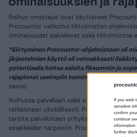
ominaisuuksien ja raja
Roihun omistajat ovat käyttäneet Procounto
Procountor valikoitui tilitoimiston ohjelmist
ominaisuudet palvelevat sekä tilitoimistoa e
”Siirtyminen Procountor-ohjelmistoon oli mie
järjestelmien käyttö oli voimakkaasti lisään
potentiaalia hoitaa asioita fiksummin ja no
rajapinnat useimpiin toiminnanohjaus- ja työ
procountor
sanoo.
If you wish 
Roihussa palvellaan sekä suuria että pieniä 
sensitive in
ratkaistaan yksilöllisesti. Procountor mahdol
confirm you
tarjota palveluitaan yrityksen toimialasta r
continue se
information 
asiakkaiden tarpeisiin. Procountorin käytö
further disc