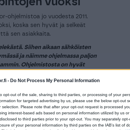
pintojen vuoksi
r-ohjelmistoa jo vuodesta 2011.
oksi, koska sen hyvät ja selkeät
ttä sen asiakkaita.
lekästä. Siihen aikaan sähköisten
tymässä ja näimme ohjelmassa paljon
peammin. Ohjelmistosta on hyvät
ajanseurantajärjestelmiin”
, Joonas
.fi -
Do Not Process My Personal Information
to opt-out of the sale, sharing to third parties, or processing of your per
toimijoita ja asiakkaiden tarpeet
formation for targeted advertising by us, please use the below opt-out s
listaa osaltaan sen, että tilitoimisto voi
r selection. Please note that after your opt-out request is processed y
iippumatta, koska ohjelmisto taipuu
eing interest-based ads based on personal information utilized by us or
disclosed to third parties prior to your opt-out. You may separately opt-
n nopeus saa myös Roihussa kiitosta.
losure of your personal information by third parties on the IAB’s list of