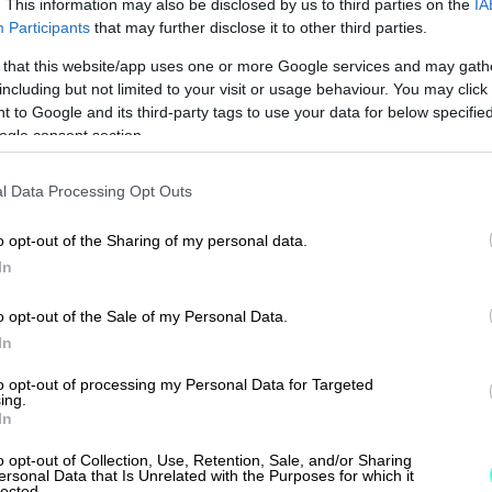
. This information may also be disclosed by us to third parties on the
IA
yvin paljon. Esimerkiksi palkanlaskenta
Participants
that may further disclose it to other third parties.
e tarjoaa monipuolisia vaihtoehtoja
 that this website/app uses one or more Google services and may gath
eri ohjelmistoihin tapahtuvat API-
including but not limited to your visit or usage behaviour. You may click 
 to Google and its third-party tags to use your data for below specifi
mahdollisuuksia yrityksen
ogle consent section.
tekoäly on tuonut nopeutta
kehittyvän vielä voimakkaasti vuosien
l Data Processing Opt Outs
o opt-out of the Sharing of my personal data.
In
o opt-out of the Sale of my Personal Data.
In
 helppokäyttöisyys ja läpinäkyvyys.
to opt-out of processing my Personal Data for Targeted
a täytyy esimerkiksi avata useita
ing.
kuja, luodakseen kirjanpitoa tai
In
sia raportteja.
o opt-out of Collection, Use, Retention, Sale, and/or Sharing
ersonal Data that Is Unrelated with the Purposes for which it
lected.