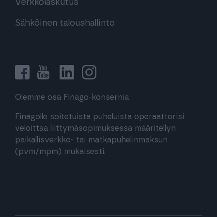
Verkkolaskutus
Sähköinen taloushallinto
Olemme osa Finago-konsernia
Finagolle soitetuista puheluista operaattorisi
veloittaa liittymäsopimuksessa määritellyn
paikallisverkko- tai matkapuhelinmaksun
(pvm/mpm) mukaisesti.