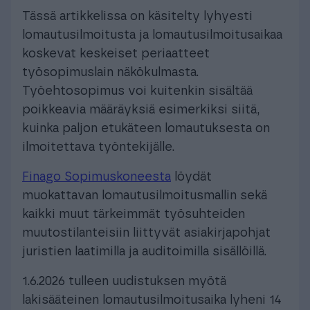
Tässä artikkelissa on käsitelty lyhyesti
lomautusilmoitusta ja lomautusilmoitusaikaa
koskevat keskeiset periaatteet
työsopimuslain näkökulmasta.
Työehtosopimus voi kuitenkin sisältää
poikkeavia määräyksiä esimerkiksi siitä,
kuinka paljon etukäteen lomautuksesta on
ilmoitettava työntekijälle.
Finago Sopimuskoneesta
löydät
muokattavan lomautusilmoitusmallin sekä
kaikki muut tärkeimmät työsuhteiden
muutostilanteisiin liittyvät asiakirjapohjat
juristien laatimilla ja auditoimilla sisällöillä.
1.6.2026 tulleen uudistuksen myötä
lakisääteinen lomautusilmoitusaika lyheni 14