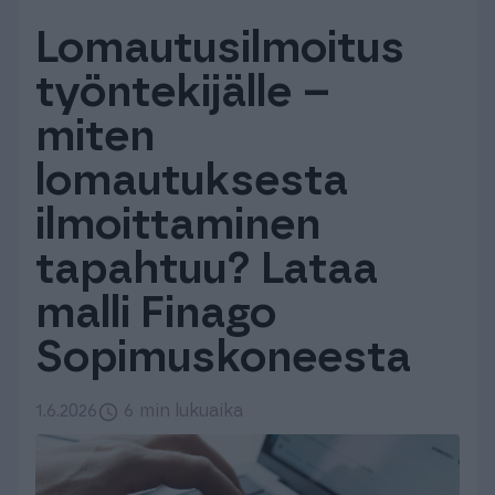
Tuki & Koulutus
Lomautusilmoitus
työntekijälle –
Meistä & Ajankohtaista
miten
lomautuksesta
ilmoittaminen
Tilaa Procountor
tapahtuu? Lataa
malli Finago
Kokeile maksutta
Sopimuskoneesta
Kirjaudu
1.6.2026
6 min lukuaika