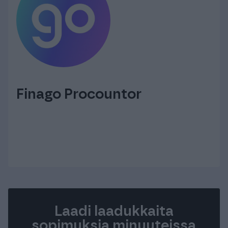
Finago Procountor
Laadi laadukkaita
sopimuksia minuuteissa