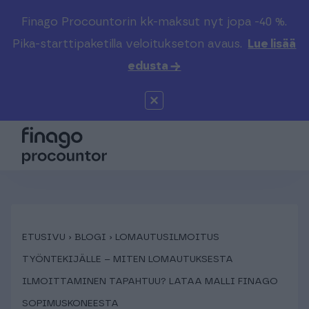
Finago Procountorin kk-maksut nyt jopa -40 %.
Etsi sivustolta
Valitse kieli
Kirjaudu
Pika-starttipaketilla veloitukseton avaus.
Lue lisää
edusta →
Suomi (FI)
Procountor
Tuotteet
Solo
Global (EN)
Kenelle
Sopimuskone
Tilitoimistoille
Finago Sign
Kokemuksia
ETUSIVU
›
BLOGI
›
LOMAUTUSILMOITUS
TYÖNTEKIJÄLLE – MITEN LOMAUTUKSESTA
Kampus
Hinnasto
ILMOITTAMINEN TAPAHTUU? LATAA MALLI FINAGO
SOPIMUSKONEESTA