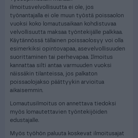
ilmoitusvelvollisuutta ei ole, jos
työnantajalla ei ole muun työstä poissaolon
vuoksi koko lomautusaikaan kohdistuvaa
velvollisuutta maksaa työntekijälle palkkaa.
Käytännössä tällainen poissaolosyy voi olla
esimerkiksi opintovapaa, asevelvollisuuden
suorittaminen tai perhevapaa. Ilmoitus
kannattaa silti antaa varmuuden vuoksi
näissäkin tilanteissa, jos palkaton
poissaolojakso päättyykin arvioitua
aikaisemmin.
Lomautusilmoitus on annettava tiedoksi
myös lomautettavien työntekijöiden
edustajalle.
Myös työhön paluuta koskevat ilmoitusajat