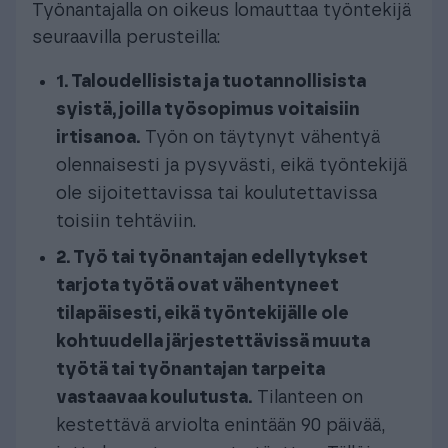
Työnantajalla on oikeus lomauttaa työntekijä
seuraavilla perusteilla:
1. Taloudellisista ja tuotannollisista
syistä, joilla työsopimus voitaisiin
irtisanoa.
Työn on täytynyt vähentyä
olennaisesti ja pysyvästi, eikä työntekijä
ole sijoitettavissa tai koulutettavissa
toisiin tehtäviin.
2. Työ tai työnantajan edellytykset
tarjota työtä ovat vähentyneet
tilapäisesti, eikä työntekijälle ole
kohtuudella järjestettävissä muuta
työtä tai työnantajan tarpeita
vastaavaa koulutusta.
Tilanteen on
kestettävä arviolta enintään 90 päivää,