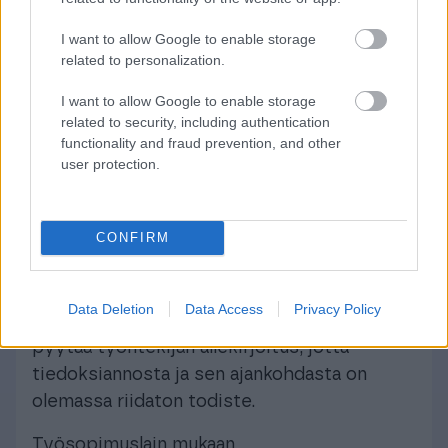
tilanteissa 7 päivää. Ilmoituksen on tällöin
oltava perillä 7 vuorokautta ennen
I want to allow Google to enable storage
related to personalization.
lomautuksen alkua.
I want to allow Google to enable storage
related to security, including authentication
Työehtosopimuksella on kuitenkin
functionality and fraud prevention, and other
user protection.
voitu sopia 7 päivästä poikkeavasta
lomautusilmoitusajasta, joten
työnantajan on aina syytä katsoa
CONFIRM
TES tarkasti läpi.
Data Deletion
Data Access
Privacy Policy
Lomautusilmoitukseen kannattaa aina
pyytää työntekijän allekirjoitus, jotta
tiedoksiannosta ja sen ajankohdasta on
olemassa riidaton todiste.
Työsopimuslain mukaan