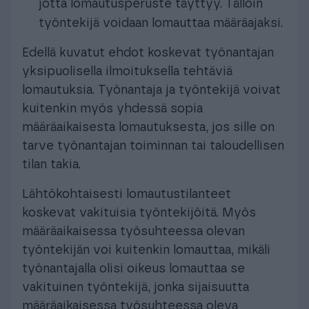
jotta lomautusperuste täyttyy. Tällöin
työntekijä voidaan lomauttaa määräajaksi.
Edellä kuvatut ehdot koskevat työnantajan
yksipuolisella ilmoituksella tehtäviä
lomautuksia. Työnantaja ja työntekijä voivat
kuitenkin myös yhdessä sopia
määräaikaisesta lomautuksesta, jos sille on
tarve työnantajan toiminnan tai taloudellisen
tilan takia.
Lähtökohtaisesti lomautustilanteet
koskevat vakituisia työntekijöitä. Myös
määräaikaisessa työsuhteessa olevan
työntekijän voi kuitenkin lomauttaa, mikäli
työnantajalla olisi oikeus lomauttaa se
vakituinen työntekijä, jonka sijaisuutta
määräaikaisessa työsuhteessa oleva