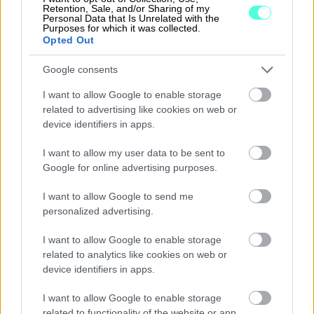
Tutustu Sopimuskoneeseen
Retention, Sale, and/or Sharing of my
Personal Data that Is Unrelated with the
Purposes for which it was collected.
Opted Out
Google consents
Lomautusilmoitusaika:
I want to allow Google to enable storage
Milloin lomautusilmoitus
related to advertising like cookies on web or
device identifiers in apps.
on annettava?
I want to allow my user data to be sent to
Google for online advertising purposes.
Työsopimuslaissa määrätty
lomautusilmoitusaika on viimeistään 7 päivää
I want to allow Google to send me
ennen lomautuksen alkamista.
personalized advertising.
Lomautusilmoitus on toimitettava
I want to allow Google to enable storage
työntekijälle henkilökohtaisesti, mutta jos
related to analytics like cookies on web or
se ei ole mahdollista, myös kirjeellä tai
device identifiers in apps.
sähköisesti toimitettu ilmoittaminen on
I want to allow Google to enable storage
sallittua. Lomautusilmoitusaika on näissäkin
related to functionality of the website or app.