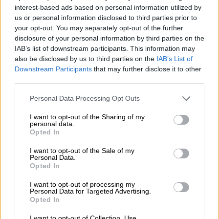
interest-based ads based on personal information utilized by
Lomautusilmoituksen mallin löydät Finago
us or personal information disclosed to third parties prior to
Sopimuskoneesta.
your opt-out. You may separately opt-out of the further
disclosure of your personal information by third parties on the
IAB’s list of downstream participants. This information may
also be disclosed by us to third parties on the
IAB’s List of
Sopimuskoneella laadit
Downstream Participants
that may further disclose it to other
third parties.
helposti laadukkaita
asiakirjoja luotettavilla
Please note that this website/app uses one or more Google
Personal Data Processing Opt Outs
services and may gather and store information including but
juridisilla sisällöillä
not limited to your visit or usage behaviour. You may click to
I want to opt-out of the Sharing of my
personal data.
grant or deny consent to Google and its third-party tags to
Opted In
use your data for below specified purposes in below Google
Helppokäyttöinen sopimisen palvelu,
consent section.
I want to opt-out of the Sale of my
josta löydät kaikki tärkeimmät
Personal Data.
Opted In
yritystoimintaan liittyvät asiakirjamallit
aina juristien laatimilla ja auditoimilla
I want to opt-out of processing my
Personal Data for Targeted Advertising.
sisällöillä.
Opted In
I want to opt-out of Collection, Use,