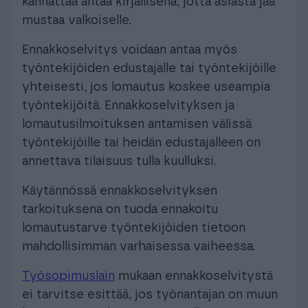
kannattaa antaa kirjallisena, jotta asiasta jää
mustaa valkoiselle.
Ennakkoselvitys voidaan antaa myös
työntekijöiden edustajalle tai työntekijöille
yhteisesti, jos lomautus koskee useampia
työntekijöitä. Ennakkoselvityksen ja
lomautusilmoituksen antamisen välissä
työntekijöille tai heidän edustajalleen on
annettava tilaisuus tulla kuulluksi.
Käytännössä ennakkoselvityksen
tarkoituksena on tuoda ennakoitu
lomautustarve työntekijöiden tietoon
mahdollisimman varhaisessa vaiheessa.
Työsopimuslain
mukaan ennakkoselvitystä
ei tarvitse esittää, jos työnantajan on muun