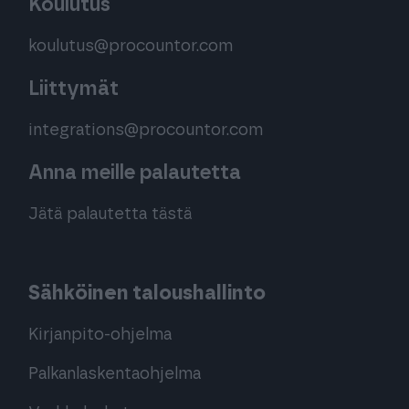
Koulutus
koulutus@procountor.com
Liittymät
integrations@procountor.com
Anna meille palautetta
Jätä palautetta tästä
Sähköinen taloushallinto
Kirjanpito-ohjelma
Palkanlaskentaohjelma