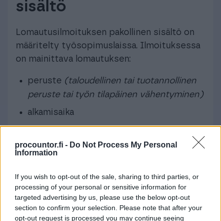
sisältö
Lomautusilmoituksen pakollinen sisältö on
määritelty työsopimuslaissa. Ilmoituksessa
on mainittava lomautuksen:
peruste
(taloudellinen tai tuotannollinen
peruste tai työn tilapäinen vähentyminen)
alkamisaika
kesto tai arvioitu kesto.
procountor.fi -
Do Not Process My Personal
Määräaikaisen lomautuksen kesto on
Information
ilmoitettava täsmällisesti. Työsopimuslaissa
If you wish to opt-out of the sale, sharing to third parties, or
mainittujen kohtien lisäksi
processing of your personal or sensitive information for
lomautusilmoituksesta on hyvä löytyä myös
targeted advertising by us, please use the below opt-out
päiväys, osapuolten
allekirjoitukset
sekä
section to confirm your selection. Please note that after your
tieto lomautuksen toteuttamistavasta.
opt-out request is processed you may continue seeing