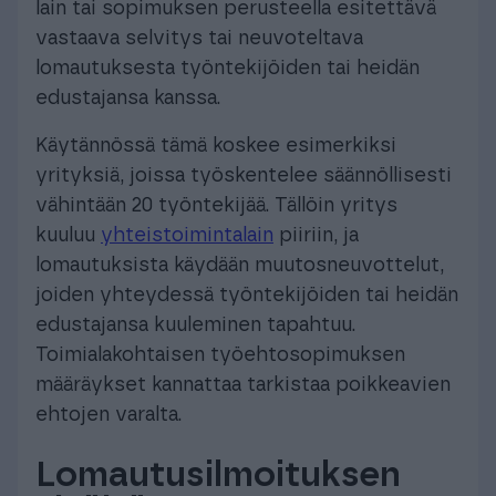
lain tai sopimuksen perusteella esitettävä
vastaava selvitys tai neuvoteltava
lomautuksesta työntekijöiden tai heidän
edustajansa kanssa.
Käytännössä tämä koskee esimerkiksi
yrityksiä, joissa työskentelee säännöllisesti
vähintään 20 työntekijää. Tällöin yritys
kuuluu
yhteistoimintalain
piiriin, ja
lomautuksista käydään muutosneuvottelut,
joiden yhteydessä työntekijöiden tai heidän
edustajansa kuuleminen tapahtuu.
Toimialakohtaisen työehtosopimuksen
määräykset kannattaa tarkistaa poikkeavien
ehtojen varalta.
Lomautusilmoituksen