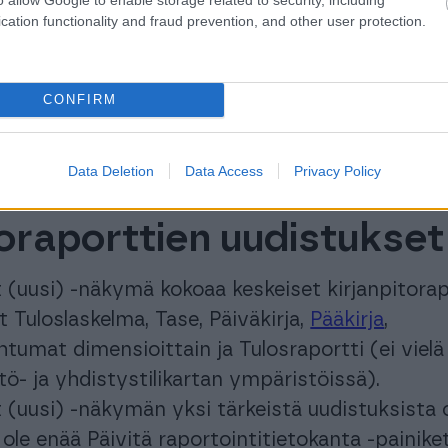
kuten ennenkin, mutta uudistus tekee kaavojen
cation functionality and fraud prevention, and other user protection.
entistä monipuolisempaa ja vapaampaa. Voit
erilaisia taloudellisten tunnuslukujen
lus-, miinus-, jako- ja kertolaskujen avulla. Kun
CONFIRM
 tuotu vanhaan Procountor-ympäristöön käytt
 itse tehdyt raporttikaavat uusien
Data Deletion
Data Access
Privacy Policy
tien
Raporttikaavat (uusi)
-näkymältä.
toraporttien uudistukset
t (uusi) -näkymä kokoaa keskeiset kirjanpitorap
t Tuloslaskelma, Tase, Päiväkirja,
Pääkirja
,
ahtumat dimensioittain ja Tulosraportti (ei vielä
stö- ja yhdistystilikartan ympäristöissä).
t (uusi) -näkymän yksi tärkeistä uudistuksista 
 ole enää Päivitä raportointitietokanta -painiket