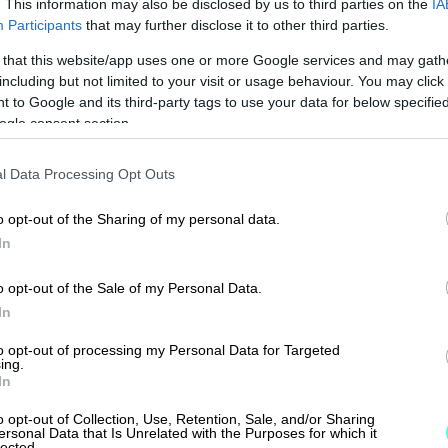
. This information may also be disclosed by us to third parties on the
IA
Participants
that may further disclose it to other third parties.
kset näkyvät tällä hetkellä vain uusissa Procoun
 that this website/app uses one or more Google services and may gath
öissä, uudistukset tulevat myöhemmin käyttöö
including but not limited to your visit or usage behaviour. You may click 
 to Google and its third-party tags to use your data for below specifi
le. Uudessa tilikartassa on valittavissa tuttuun 
ogle consent section.
a, jotka ovat Procountor-oletustilikartta 2020,
tilikartta (yhdistys) 2020 ja Procountor-
l Data Processing Opt Outs
(kiinteistö) 2020. Tilikarttauudistuksen myötä
o opt-out of the Sharing of my personal data.
aaminen on jatkossa vapaampaa ja esimerkiksi
In
mät ja otsikointi eivät ole enää kiinteitä. Voit m
rttien rakennetta lisäämällä esimerkiksi uusia ti
o opt-out of the Sale of my Personal Data.
In
oita eri kohtiin tilikartassa. Kun siirto uuden tili
u, vanhan ympäristön
tilikartta
säilyy sellaisena
to opt-out of processing my Personal Data for Targeted
ing.
In
o opt-out of Collection, Use, Retention, Sale, and/or Sharing
ersonal Data that Is Unrelated with the Purposes for which it
lected.