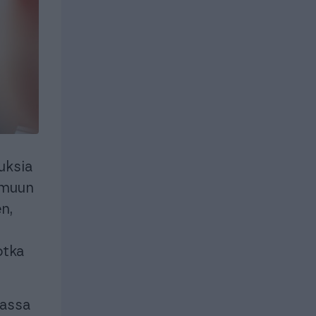
uroille ja
istyksille
Yrityksille
istyksille
Yrityksille
uksia
 muun
n,
otka
massa