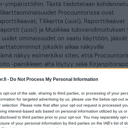
or-ympäristöihin. Tästä tiedotetaan kohdennetu
ilikarttaominaisuudet Procountorissa ovat
aporttikaavat, Tilikartta (uusi), Raporttikaavat
oraportit (uusi) ja Muokkaa tuloveroilmoituksen t
n uudet ominaisuudet on saatu käyttöön, jäävät
arttatoiminnot joksikin aikaa näkyville
Tämä näkyy esimerkiksi siten, että Procountori
pito -painikkeen alta löytyy sekä Kirjanpitorapo
 Kirjanpitoraportit-valinta. Uusia ominaisuuksi
.fi -
Do Not Process My Personal Information
käyttämään heti, koska vanhan puolen toiminno
y, ja ne poistetaan tulevaisuudessa kokonaan
to opt-out of the sale, sharing to third parties, or processing of your per
en toimintojen käytöstä ei siis ole enää hyötyä
formation for targeted advertising by us, please use the below opt-out s
r selection. Please note that after your opt-out request is processed y
eing interest-based ads based on personal information utilized by us or
koskien uudistuksia:
disclosed to third parties prior to your opt-out. You may separately opt-
tauudistukset
losure of your personal information by third parties on the IAB’s list of