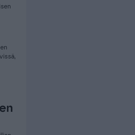
lisen
n
ien
vissä,
ien