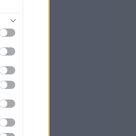
mien
aseen
 omia