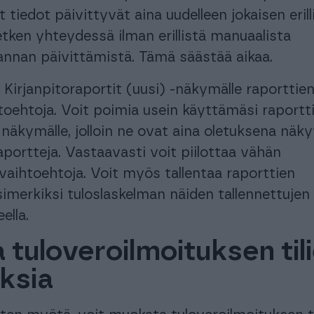
t tiedot päivittyvät aina uudelleen jokaisen eril
tken yhteydessä ilman erillistä manuaalista
annan päivittämistä. Tämä säästää aikaa.
ä Kirjanpitoraportit (uusi) -näkymälle raporttie
toehtoja. Voit poimia usein käyttämäsi raportt
äkymälle, jolloin ne ovat aina oletuksena näky
portteja. Vastaavasti voit piilottaa vähän
vaihtoehtoja. Voit myös tallentaa raporttien
esimerkiksi tuloslaskelman näiden tallennettujen
ella.
tuloveroilmoituksen til
ksia