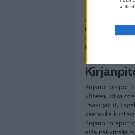
raporttikaavoja 
authenti
muokkaamisesta 
esimerkiksi luoda 
laskutoimituksia p
ominaisuudet on
löytyvät aiemmin
kirjanpitoraport
Kirjanpi
Kirjanpitoraporti
yhteen, jotka ova
Pääkirjatilit, Tap
saatavilla kiintei
Kirjanpitoraporti
että näkymällä ei