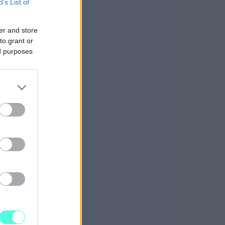
B’s List of
tor-
er and store
n
to grant or
ed purposes
tapaan
uokata
lejä
kartan
an.