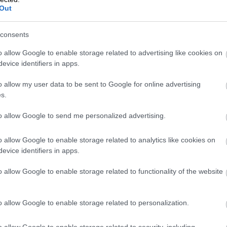
Out
consents
o allow Google to enable storage related to advertising like cookies on
evice identifiers in apps.
o allow my user data to be sent to Google for online advertising
s.
to allow Google to send me personalized advertising.
o allow Google to enable storage related to analytics like cookies on
evice identifiers in apps.
kaavauudistukset
o allow Google to enable storage related to functionality of the website
 voit muokata kirjanpitoraportteja yrityksen o
ksi ja muokata esimerkiksi tuloslaskelman ja t
o allow Google to enable storage related to personalization.
n. Raporttikaavat (uusi) -näkymällä voit luoda
o allow Google to enable storage related to security, including