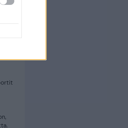
 uudet
öön,
ortit
on,
ta.