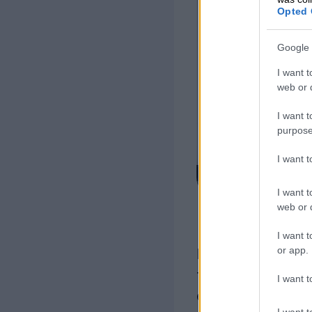
Opted 
Google 
I want t
web or d
I want t
purpose
I want 
I want t
web or d
Raportti
I want t
or app.
Raporttikaavoilla
tarpeiden mukaisi
I want t
erilaiseen muotoo
I want t