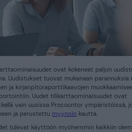
automatisoi taloushallinnon prosesseja.
Ota käyttöösi juristien laatimat, käyttövalmiit
sopimuspohjat
keyhtiöt ja isännöitsijät
Urheiluseurat
aisratkaisu isännöintialalle.
-30 % kuukausimaksusta urheiluse
maksuton mobiili!
PROCOUNTORIN UUDET OMINAISUUDET
okemuksiin Procountorista
Tilitoimistoille
Yhd
Procountor versiopäivitykset
okemuksiin Procountorista
Tilitoimistoille
Yhd
Tiedot Procountorin versiopäivityksistä
karttaominaisuudet ovat kokeneet paljon uudist
na. Uudistukset tuovat mukanaan parannuksia
jen ja kirjanpitoraporttikaavojen muokkaamisee
tsitkö itsellesi kirjanpitäjää?
Tutustu tilitoimistoihin
aportointiin. Uudet tilikarttaominaisuudet ovat
tkellä vain uusissa Procountor ympäristöissä, j
älkeen ja perustettu
myynnin
kautta.
det tulevat käyttöön myöhemmin kaikkiin ole