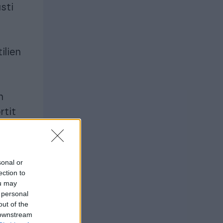
sti
ilien
n
rtit
a
t
sonal or
.
ection to
ou may
 personal
out of the
 downstream