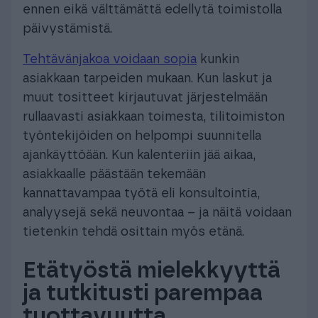
ennen eikä välttämättä edellytä toimistolla
päivystämistä.
Tehtävänjakoa voidaan sopia
kunkin
asiakkaan tarpeiden mukaan. Kun laskut ja
muut tositteet kirjautuvat järjestelmään
rullaavasti asiakkaan toimesta, tilitoimiston
työntekijöiden on helpompi suunnitella
ajankäyttöään. Kun kalenteriin jää aikaa,
asiakkaalle päästään tekemään
kannattavampaa työtä eli konsultointia,
analyysejä sekä neuvontaa – ja näitä voidaan
tietenkin tehdä osittain myös etänä.
Etätyöstä mielekkyyttä
ja tutkitusti parempaa
tuottavuutta