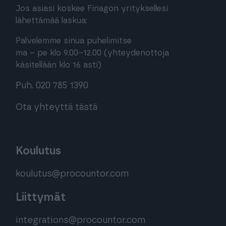
Jos asiasi koskee Finagon yrityksellesi
lähettämää laskua:
Palvelemme sinua puhelimitse
ma – pe klo 9.00–12.00 (yhteydenottoja
käsitellään klo 16 asti)
Puh. 020 785 1390
Ota yhteyttä tästä
Koulutus
koulutus@procountor.com
Liittymät
integrations@procountor.com