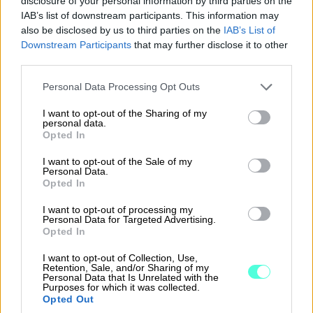
disclosure of your personal information by third parties on the
IAB’s list of downstream participants. This information may
uudenlaisista käytännöistä työpaikoilla on
also be disclosed by us to third parties on the
IAB’s List of
olemassa paljonkin.
Downstream Participants
that may further disclose it to other
third parties.
Unelmasta on jo tehty
Please note that this website/app uses one or more Google
Personal Data Processing Opt Outs
totta – tekisitkö sinäkin?
services and may gather and store information including but
not limited to your visit or usage behaviour. You may click to
I want to opt-out of the Sharing of my
personal data.
grant or deny consent to Google and its third-party tags to
Palataan takaisin tilitoimistojen
Opted In
use your data for below specified purposes in below Google
todellisuuteen. Tilitoimistoyrittäjä Lauri
consent section.
I want to opt-out of the Sale of my
Mertaoja kertoo, että heidän yrityksessään
Personal Data.
Opted In
tehdään etätöitä, koska tehtävät hoituvat
näinkin: ”Ei ole mitään järkeä haalia kaikkia
I want to opt-out of processing my
Personal Data for Targeted Advertising.
toimistolle tekemään töitä.”
Opted In
Mertaojan mielestä työn suorittaminen
I want to opt-out of Collection, Use,
Retention, Sale, and/or Sharing of my
määrättyinä tiettyjen kellonaikojen välisinä
Personal Data that Is Unrelated with the
Purposes for which it was collected.
jaksoina eli ”työaikana” on vanhanaikaista.
Opted Out
Keinotekoisesti määritelty ajankohta ei