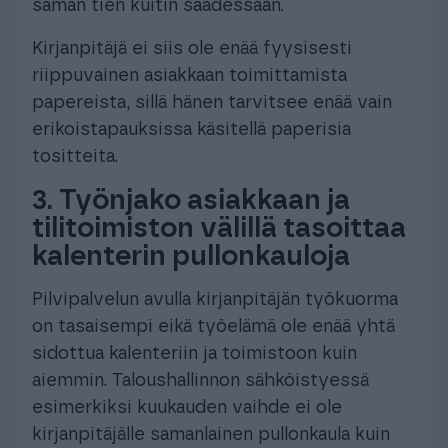
saman tien kuitin saadessaan.
Kirjanpitäjä ei siis ole enää fyysisesti
riippuvainen asiakkaan toimittamista
papereista, sillä hänen tarvitsee enää vain
erikoistapauksissa käsitellä paperisia
tositteita.
3.
Työnjako asiakkaan ja
tilitoimiston välillä tasoittaa
kalenterin pullonkauloja
Pilvipalvelun avulla kirjanpitäjän työkuorma
on tasaisempi eikä työelämä ole enää yhtä
sidottua kalenteriin ja toimistoon kuin
aiemmin. Taloushallinnon sähköistyessä
esimerkiksi kuukauden vaihde ei ole
kirjanpitäjälle samanlainen pullonkaula kuin