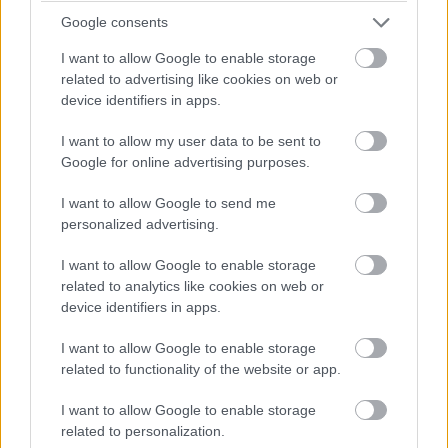
Google consents
kerta kaikkiaan toimi. On järkevämpää lähteä
hiihtolenkille, jos sää suosii ja asiakastyöt
I want to allow Google to enable storage
related to advertising like cookies on web or
voi hoitaa iltasella tai
device identifiers in apps.
viikonloppuna. Mertaoja on käyttänyt
Procountorin taloushallinnon sovellusta jo
I want to allow my user data to be sent to
vuodesta 2002.
Google for online advertising purposes.
I want to allow Google to send me
Kiinnostuitko sähköisen taloushallinnon
personalized advertising.
tuomasta mahdollisuudesta tehdä
etätöitä?
Kokeile veloituksetta
I want to allow Google to enable storage
Procountoria.
related to analytics like cookies on web or
device identifiers in apps.
tutustu Procountoriin
I want to allow Google to enable storage
related to functionality of the website or app.
I want to allow Google to enable storage
related to personalization.
TILITOIMISTO