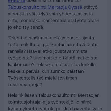
etätöitä
useammalta mantereelta?
Talouskonsultointi Mertaoja Oy:ssä
etätyö
aiheuttaa väittelyä vain yhdestä asiasta:
siitä, monellako mantereella etätyötä ollaan
jo ehditty tehdä.
Tekisitkö sinäkin mielellään puolet ajasta
töitä mökiltä tai golfkentän ääreltä Atlantin
rannalla? Haaveiletko joustavammista
työajoista? Unelmoitko pitkistä matkoista
kaukomaille? Tekisikö mielesi ulos lenkille
keskellä päivää, kun aurinko paistaa?
Työskentelisitkö mieluiten ilman
tositemappeja?
Helsinkiläisen Talouskonsultointi Mertaojan
toimitusjohtajalle ja työntekijöille nämä
kysymykset eivät ole pelkkiä haaveita, vaan