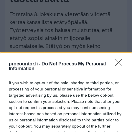
Torstaina 8. lokakuuta vietetään viidettä
kertaa kansallista etätyöpäivää.
Työterveyslaitos haluaa muistuttaa, että
etätyö sopisi ainakin miljoonalle
suomalaiselle. Etätyö on myös keino
kasvattaa työhyvinvointia lisäämällä
työelämään joustavuutta.
procountor.fi -
Do Not Process My Personal
Information
”Mahdollisuus vaikuttaa omaan työhön,
If you wish to opt-out of the sale, sharing to third parties, or
työaikoihin ja työn suunnitteluun lisää työn
processing of your personal or sensitive information for
mielekkyyttä ja
targeted advertising by us, please use the below opt-out
hyvinvointia. Työhyvinvointi parantaa
section to confirm your selection. Please note that after your
tutkitusti myös tuottavuutta”,
muistuttaa
opt-out request is processed you may continue seeing
interest-based ads based on personal information utilized by
Työterveyslaitoksen tiimipäällikkö ja
us or personal information disclosed to third parties prior to
erikoistutkija Seppo Tuomivaara
. Hän toteaa,
your opt-out. You may separately opt-out of the further
että hyviä esimerkkejä toimivista,