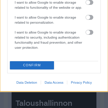
kaikkea pitää muistaa tai päätellä itse.
I want to allow Google to enable storage
related to functionality of the website or app.
Laskutus, kirjanpito, tilinpäätös ja myös
palkanmaksu hoituu ketterästi samalla
I want to allow Google to enable storage
ohjelmistolla. Yrittäjät harvemmin nauttivat
related to personalization.
hallinnollisista asioista, joten on tärkeää, että
I want to allow Google to enable storage
ne hoituvat ketterästi ilman ahdistusta. Mikä
related to security, including authentication
parasta se säästää aikaa ja helpottaa
functionality and fraud prevention, and other
yrittäjän arkea.
user protection.
Jennan sisältöjä voit seurata Instagramissa
Atriumpiha-tilillä
.
CONFIRM
Data Deletion
Data Access
Privacy Policy
Taloushallinnon