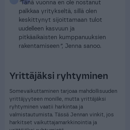
”
Tänä vuonna en ole nostanut
palkkaa yritykseltä, sillä olen
keskittynyt sijoittamaan tulot
uudelleen kasvuun ja
pitkäaikaisten kumppanuuksien
rakentamiseen
”
, Jenna sanoo.
Yrittäjäksi ryhtyminen
Somevaikuttaminen tarjoaa mahdollisuuden
yrittäjyyteen monille, mutta yrittäjäksi
ryhtyminen vaatii harkintaa ja
valmistautumista. Tässä Jennan vinkit, jos
harkitset vaikuttajamarkkinointia ja