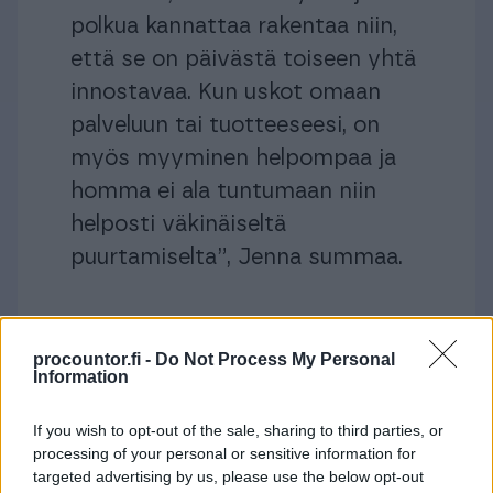
polkua kannattaa rakentaa niin,
että se on päivästä toiseen yhtä
innostavaa. Kun uskot omaan
palveluun tai tuotteeseesi, on
myös myyminen helpompaa ja
homma ei ala tuntumaan niin
helposti väkinäiseltä
puurtamiselta”, Jenna summaa.
procountor.fi -
Do Not Process My Personal
Miten hallita taloutta
Information
Somevaikuttajana yrittäjyys voi tarjota
If you wish to opt-out of the sale, sharing to third parties, or
processing of your personal or sensitive information for
taloudellista vapautta ja mahdollisuuden
targeted advertising by us, please use the below opt-out
tehdä sitä, mitä rakastaa. Kuitenkin