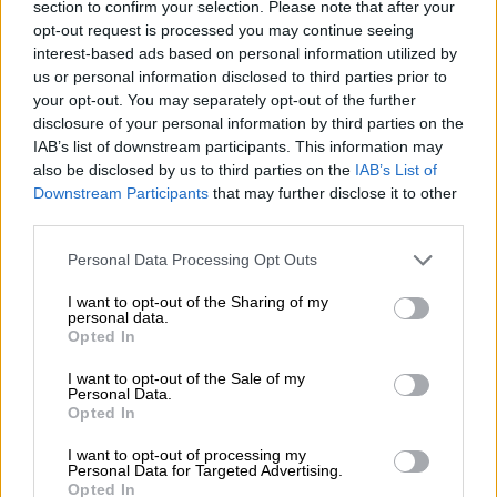
section to confirm your selection. Please note that after your
menestyksekäs somevaikuttaminen vaatii
opt-out request is processed you may continue seeing
interest-based ads based on personal information utilized by
työtä ja omistautumista. Sen tulee olla
us or personal information disclosed to third parties prior to
suunnitelmallista ja systemaattista.
your opt-out. You may separately opt-out of the further
Yrityksen taloudesta on pidettävä huolta ja
disclosure of your personal information by third parties on the
kirjata kaikki tulot sekä kulut läpinäkyvästi.
IAB’s list of downstream participants. This information may
also be disclosed by us to third parties on the
IAB’s List of
Downstream Participants
that may further disclose it to other
third parties.
”
Oman yritystoimintani tukena
Please note that this website/app uses one or more Google
Personal Data Processing Opt Outs
minulla on Procountor
services and may gather and store information including but
Taloushallinto (nyk. Finago
not limited to your visit or usage behaviour. You may click to
I want to opt-out of the Sharing of my
personal data.
grant or deny consent to Google and its third-party tags to
Procountor). Pystyn sieltä
Opted In
use your data for below specified purposes in below Google
seuraamaan reaaliajassa
consent section.
I want to opt-out of the Sale of my
Personal Data.
tulovirrat sekä liikevaihtoni
Opted In
jakauman. Tämä kaikki auttaa
I want to opt-out of processing my
konkreettisesti myös
Personal Data for Targeted Advertising.
Opted In
tulevaisuuden suunnittelussa,