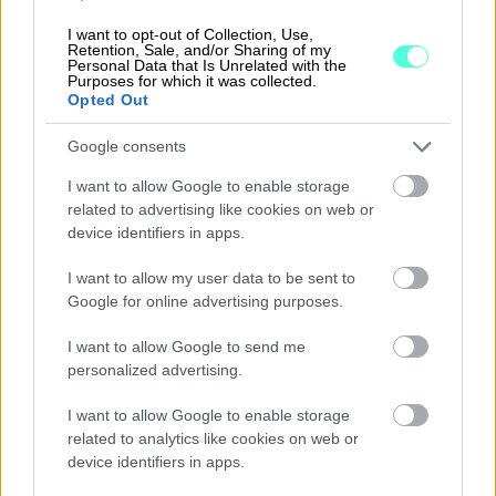
erityisesti myös yhteistöitäni
I want to opt-out of Collection, Use,
Retention, Sale, and/or Sharing of my
ajatellen. Se, että näen yritykseni
Personal Data that Is Unrelated with the
Purposes for which it was collected.
saldon ja seuraavat tilille
Opted Out
kilahtavat eurot yhdellä vilkaisulla
Google consents
on jopa hieman koukuttavaa.
I want to allow Google to enable storage
Konkreettista ja helppoa.
related to advertising like cookies on web or
Yrittäjän paras kaveri on
device identifiers in apps.
ehdottomasti mukana kulkeva
I want to allow my user data to be sent to
Procountor
”
, Jenna painottaa.
Google for online advertising purposes.
I want to allow Google to send me
personalized advertising.
Taloushallinnon ohjelmisto
auttaa ja
helpottaa heti yrittäjyyden ensiaskelissa. Se
I want to allow Google to enable storage
related to analytics like cookies on web or
pitää sisällään oleelliset työkalut
device identifiers in apps.
yritystoiminnan pyörittämiseen ilman, että