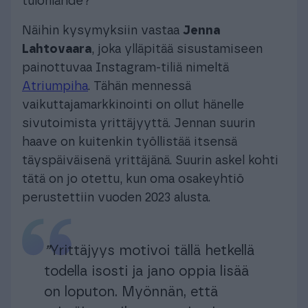
tulonlähde?
Näihin kysymyksiin vastaa
Jenna
Lahtovaara
, joka ylläpitää sisustamiseen
painottuvaa Instagram-tiliä nimeltä
Atriumpiha
. Tähän mennessä
vaikuttajamarkkinointi on ollut hänelle
sivutoimista yrittäjyyttä. Jennan suurin
haave on kuitenkin työllistää itsensä
täyspäiväisenä yrittäjänä. Suurin askel kohti
tätä on jo otettu, kun oma osakeyhtiö
perustettiin vuoden 2023 alusta.
”
Yrittäjyys motivoi tällä hetkellä
todella isosti ja jano oppia lisää
on loputon. Myönnän, että