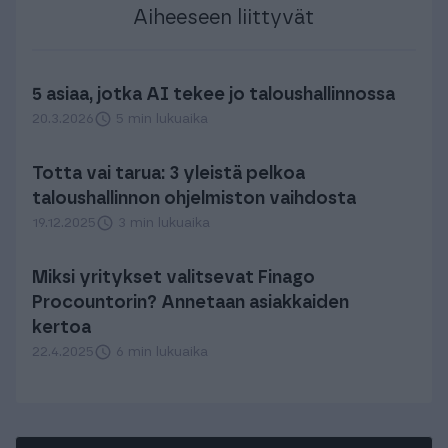
Aiheeseen liittyvät
5 asiaa, jotka AI tekee jo taloushallinnossa
20.3.2026
5 min lukuaika
Totta vai tarua: 3 yleistä pelkoa
taloushallinnon ohjelmiston vaihdosta
19.12.2025
3 min lukuaika
Miksi yritykset valitsevat Finago
Procountorin? Annetaan asiakkaiden
kertoa
22.4.2025
6 min lukuaika