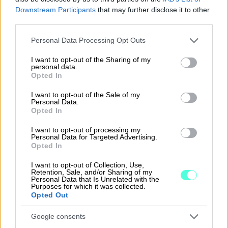
Downstream Participants
that may further disclose it to other
24.2.2024
8 min lukuaika
third parties.
Sähköinen allekirjoitus tutuksi – mitä
Please note that this website/app uses one or more Google
Personal Data Processing Opt Outs
services and may gather and store information including but
sillä tekee ja miten saat sen käyttöösi
not limited to your visit or usage behaviour. You may click to
I want to opt-out of the Sharing of my
personal data.
grant or deny consent to Google and its third-party tags to
Opted In
use your data for below specified purposes in below Google
consent section.
I want to opt-out of the Sale of my
Personal Data.
Opted In
I want to opt-out of processing my
Personal Data for Targeted Advertising.
Opted In
I want to opt-out of Collection, Use,
Retention, Sale, and/or Sharing of my
Personal Data that Is Unrelated with the
Purposes for which it was collected.
Opted Out
Google consents
27.1.2024
4 min lukuaika