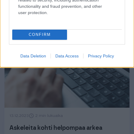
nyt
functionality and fraud prevention, and other
user protection.
CONFIRM
Data Deletion
Data Access
Privacy Policy
13.12.2023
2 min lukuaika
Askeleita kohti helpompaa arkea