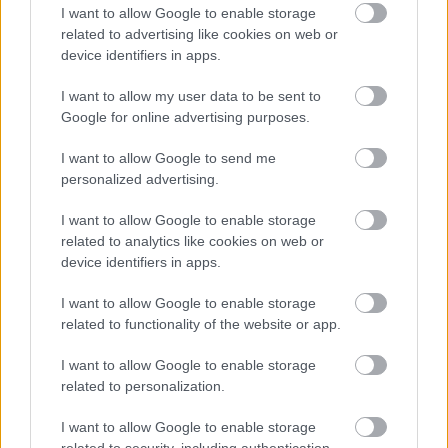
I want to allow Google to enable storage
Matkalaskut ja kululaskut selkokielellä
related to advertising like cookies on web or
device identifiers in apps.
I want to allow my user data to be sent to
Google for online advertising purposes.
I want to allow Google to send me
personalized advertising.
I want to allow Google to enable storage
related to analytics like cookies on web or
device identifiers in apps.
I want to allow Google to enable storage
related to functionality of the website or app.
I want to allow Google to enable storage
related to personalization.
15.12.2023
3 min lukuaika
I want to allow Google to enable storage
Digitalouden ratkaisut ovat käsissämme
related to security, including authentication