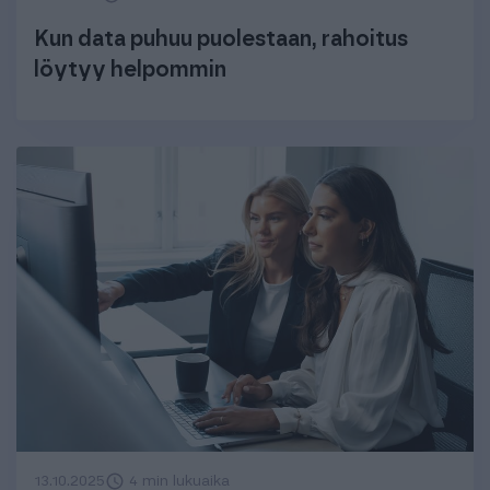
Kun data puhuu puolestaan, rahoitus
löytyy helpommin
13.10.2025
4 min lukuaika