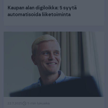
Kaupan alan digiloikka: 5 syytä
automatisoida liiketoiminta
22.7.2025
5 min lukuaika