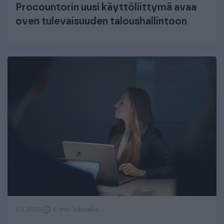
Procountorin uusi käyttöliittymä avaa
oven tulevaisuuden taloushallintoon
9.6.2026
6 min lukuaika