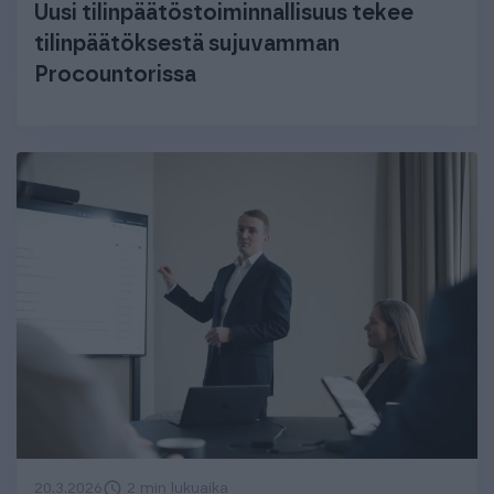
Uusi tilinpäätös­toiminnallisuus tekee
tilinpäätöksestä sujuvamman
Procountorissa
20.3.2026
2 min lukuaika