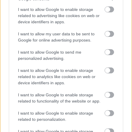
uusi tilinpäätös­
toiminnallisuus tekee
I want to allow Google to enable storage
related to advertising like cookies on web or
tilinpäätöksestä
device identifiers in apps.
sujuvamman
Procountorissa
I want to allow my user data to be sent to
Google for online advertising purposes.
Procountorin uusi
I want to allow Google to send me
tilinpäätöstoiminnallisuus on vastikään
personalized advertising.
julkaistu ja nyt pureudumme tarkemmin
sen ominaisuuksiin. Ilmoittaudu mukaan
I want to allow Google to enable storage
related to analytics like cookies on web or
webinaariin ja tule kuulemaan, miten
device identifiers in apps.
valjastat sen käyttöösi.
I want to allow Google to enable storage
related to functionality of the website or app.
Tutustu webinaariin
I want to allow Google to enable storage
related to personalization.
Yksi vuoden suurimmista julkaisuista on uusi
I want to allow Google to enable storage