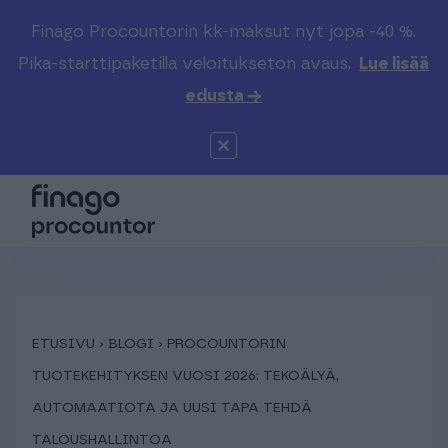
Finago Procountorin kk-maksut nyt jopa -40 %.
Etsi sivustolta
Valitse kieli
Kirjaudu
Pika-starttipaketilla veloitukseton avaus.
Lue lisää
edusta →
Suomi (FI)
Procountor
Tuotteet
Solo
Global (EN)
Kenelle
Sopimuskone
Tilitoimistoille
Finago Sign
Kokemuksia
ETUSIVU
›
BLOGI
›
PROCOUNTORIN
TUOTEKEHITYKSEN VUOSI 2026: TEKOÄLYÄ,
Kampus
Hinnasto
AUTOMAATIOTA JA UUSI TAPA TEHDÄ
TALOUSHALLINTOA