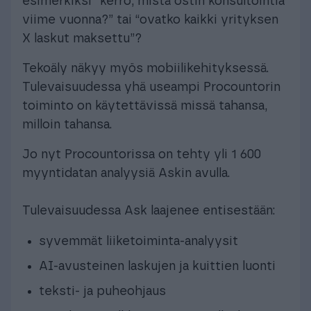
esimerkiksi ”kerro, mistä ostin konsultointia
viime vuonna?” tai “ovatko kaikki yrityksen
X laskut maksettu”?
Tekoäly näkyy myös mobiilikehityksessä.
Tulevaisuudessa yhä useampi Procountorin
toiminto on käytettävissä missä tahansa,
milloin tahansa.
Jo nyt Procountorissa on tehty yli 1 600
myyntidatan analyysiä Askin avulla.
Tulevaisuudessa Ask laajenee entisestään:
syvemmät liiketoiminta-analyysit
AI-avusteinen laskujen ja kuittien luonti
teksti- ja puheohjaus