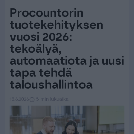
Tuki & Koulutus
Procountorin
tuotekehityksen
Meistä & Ajankohtaista
vuosi 2026:
tekoälyä,
automaatiota ja uusi
Tilaa Procountor
tapa tehdä
taloushallintoa
Kokeile maksutta
15.6.2026
5 min lukuaika
Kirjaudu