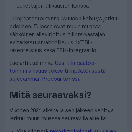
suljettujen tilikausien kanssa
Tilinpäätöstoiminnallisuuden kehitys jatkuu
edelleen. Tulossa ovat muun muassa
sähköinen allekirjoitus, tilintarkastajan
esitarkastusmahdollisuus, iXBRL-
rakenteisuus sekä PRH-integraatio.
Lue artikkelimme:
Uusi tilinpäätös­
toiminnallisuus tekee tilinpäätöksestä
sujuvamman Procountorissa
Mitä seuraavaksi?
Vuoden 2026 aikana ja sen jälkeen kehitys
jatkuu muun muassa seuraavilla alueilla:
Yhä kiihtyvä
tekoälytoiminnallisuuksien