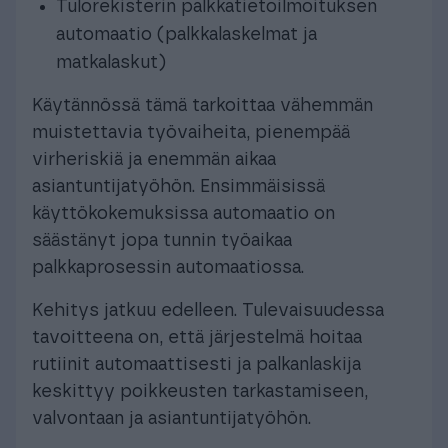
Tulorekisterin palkkatietoilmoituksen
automaatio (palkkalaskelmat ja
matkalaskut)
Käytännössä tämä tarkoittaa vähemmän
muistettavia työvaiheita, pienempää
virheriskiä ja enemmän aikaa
asiantuntijatyöhön. Ensimmäisissä
käyttökokemuksissa automaatio on
säästänyt jopa tunnin työaikaa
palkkaprosessin automaatiossa.
Kehitys jatkuu edelleen. Tulevaisuudessa
tavoitteena on, että järjestelmä hoitaa
rutiinit automaattisesti ja palkanlaskija
keskittyy poikkeusten tarkastamiseen,
valvontaan ja asiantuntijatyöhön.