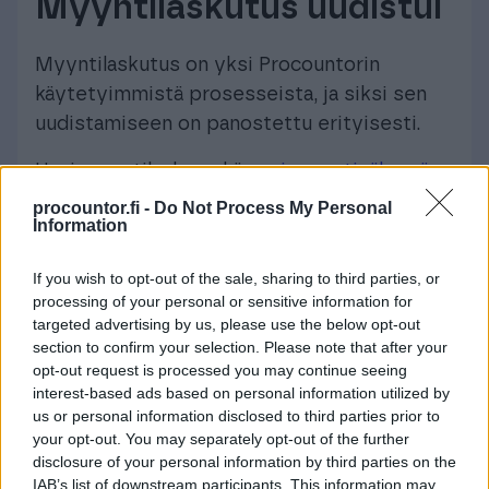
Myyntilaskutus uudistui
Myyntilaskutus on yksi Procountorin
käytetyimmistä prosesseista, ja siksi sen
uudistamiseen on panostettu erityisesti.
Uusi myyntilasku sekä
uusi myyntinäkymä
kokoavat myynnin tärkeimmät tiedot
procountor.fi -
Do Not Process My Personal
Information
yhteen näkymään. Käyttäjä saa paremman
kokonaiskuvan laskutuksesta, avoimista
If you wish to opt-out of the sale, sharing to third parties, or
laskuista ja kassavirran tilanteesta.
processing of your personal or sensitive information for
targeted advertising by us, please use the below opt-out
Tavoitteena on nopeuttaa laskutusta
section to confirm your selection. Please note that after your
selkeämmällä käyttöliittymällä, vähentää
opt-out request is processed you may continue seeing
interest-based ads based on personal information utilized by
työvaiheita ja auttaa yrityksiä kotiuttamaan
us or personal information disclosed to third parties prior to
saataviaan nopeammin.
your opt-out. You may separately opt-out of the further
disclosure of your personal information by third parties on the
IAB’s list of downstream participants. This information may