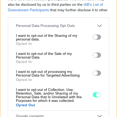
also be disclosed by us to third parties on the
IAB’s List of
Downstream Participants
that may further disclose it to other
third parties.
Please note that this website/app uses one or more Google
Personal Data Processing Opt Outs
services and may gather and store information including but
not limited to your visit or usage behaviour. You may click to
I want to opt-out of the Sharing of my
personal data.
grant or deny consent to Google and its third-party tags to
Opted In
use your data for below specified purposes in below Google
consent section.
I want to opt-out of the Sale of my
Uusi
Personal Data.
Opted In
tilinpäätöstoiminnallisuu
s muuttaa
I want to opt-out of processing my
Personal Data for Targeted Advertising.
tilinpäätösprosessin
Opted In
I want to opt-out of Collection, Use,
Retention, Sale, and/or Sharing of my
Personal Data that Is Unrelated with the
Purposes for which it was collected.
Opted Out
Webinaari 27.08. klo 10-11:
Google consents