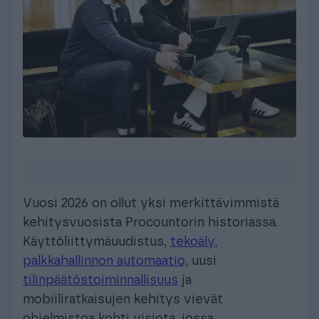
Vuosi 2026 on ollut yksi merkittävimmistä
kehitysvuosista Procountorin historiassa.
Käyttöliittymäuudistus,
tekoäly
,
palkkahallinnon automaatio
, uusi
tilinpäätöstoiminnallisuus
ja
mobiiliratkaisujen kehitys vievät
ohjelmistoa kohti visiota, jossa