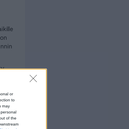
ikille
 on
innin
ty
.
sonal or
ection to
ou may
 personal
out of the
 downstream