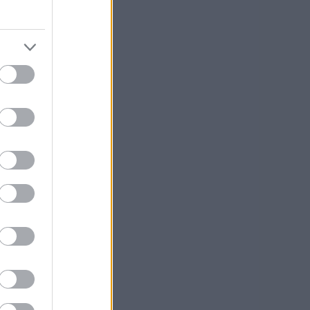
lä ja