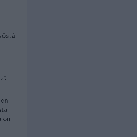
työstä
kut
don
sta
ä on