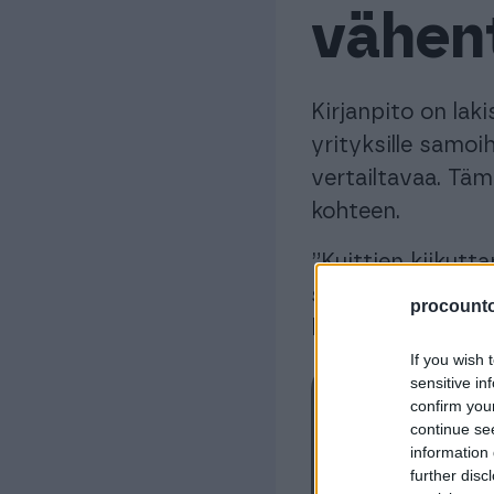
vähen
Kirjanpito on laki
yrityksille samoi
vertailtavaa. Tä
kohteen.
”Kuittien kiikutt
siihen, että tiet
procountor
kirjanpitoon ilm
If you wish 
sensitive in
confirm you
continue se
information 
further disc