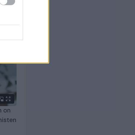
n on
misten