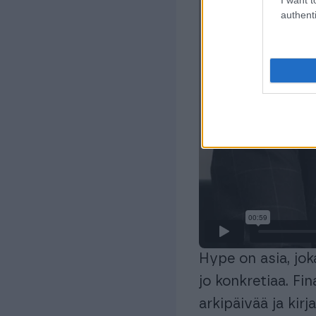
authenti
Hype on asia, jok
jo konkretiaa. F
arkipäivää ja kirj