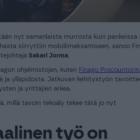
automatisoi taloushallinnon prosesseja.
Ota käyttöösi juristien laatimat, käyttövalmiit
sopimuspohjat
keyhtiöt ja isännöitsijät
Urheiluseurat
aisratkaisu isännöintialalle.
-30 % kuukausimaksusta urheiluse
maksuton mobiili!
tään nyt samanlaista murrosta kuin pankeissa si
PROCOUNTORIN UUDET OMINAISUUDET
ahasta siirryttiin mobiilimaksamiseen, sanoo F
okemuksiin Procountorista
Tilitoimistoille
Yhd
otejohtaja
Sakari Jorma
.
Procountor versiopäivitykset
okemuksiin Procountorista
Tilitoimistoille
Yhd
Tiedot Procountorin versiopäivityksistä
agon ohjelmistojen, kuten
Finago Procountorin
ä ja ylläpidosta. Jatkuvan kehitystyön tavoitt
sten ja yrittäjien arkea.
tsitkö itsellesi kirjanpitäjää?
Tutustu tilitoimistoihin
 millä tavoin tekoäly tekee tätä jo nyt
.
alinen työ on