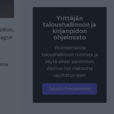
Yrittäjän
uroille ja
taloushallinnon ja
lloin,
kirjanpidon
ohjelmisto
inagon
istyksille
Yrityksille
istyksille
Yrityksille
Yksinkertaista
taloushallinnon rutiineja ja
,
käytä aikasi paremmin.
eena
Aloitus nyt maksutta
rajoitetun ajan!
Tutustu Procountoriin