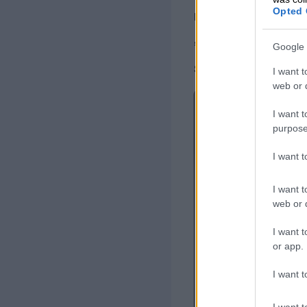
Opted 
muualla vielä ole.
”Jossain eurooppa
Google 
saadaan käsin kirj
I want t
web or d
I want t
purpose
I want 
I want t
web or d
I want t
or app.
I want t
I want t