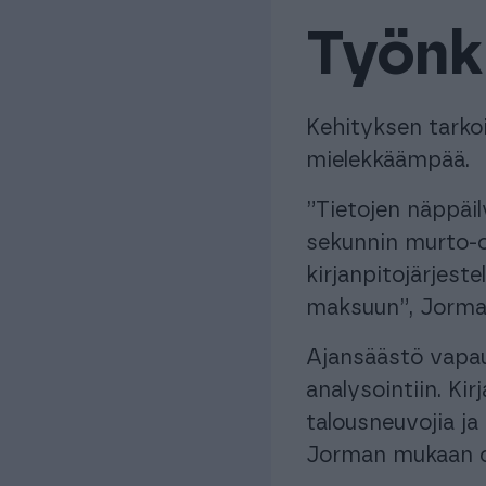
Työnk
Kehityksen tarko
mielekkäämpää.
”Tietojen näppäil
sekunnin murto-os
kirjanpitojärjest
maksuun”, Jorma
Ajansäästö vapau
analysointiin. Kir
talousneuvojia j
Jorman mukaan oi