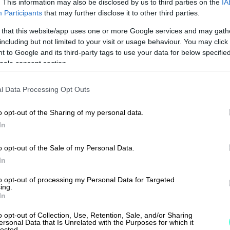
. This information may also be disclosed by us to third parties on the
IA
Participants
that may further disclose it to other third parties.
 that this website/app uses one or more Google services and may gath
including but not limited to your visit or usage behaviour. You may click 
 to Google and its third-party tags to use your data for below specifi
ogle consent section.
l Data Processing Opt Outs
o opt-out of the Sharing of my personal data.
In
lua, enemmän aikaa ajatella”. Toistuvat asiat 
o opt-out of the Sale of my Personal Data.
orman mukaan parhaita automatisoitavia.
In
 mukaan massiivinen, sen näkee paljaalla
to opt-out of processing my Personal Data for Targeted
ing.
n mappeja täynnä olleet hyllyt puuttuvat
In
kokonaan.
o opt-out of Collection, Use, Retention, Sale, and/or Sharing
ersonal Data that Is Unrelated with the Purposes for which it
ellävijä. Samanlaista digitalisoitua kirjanpitoa 
lected.