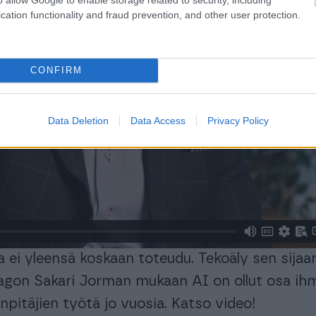
cation functionality and fraud prevention, and other user protection.
CONFIRM
Data Deletion
Data Access
Privacy Policy
a ei yleensä koskaan toteudu. Tekoäly sen sijaa
inagon Sakari Jorman mukaan AI on ollut osa ih
anpitäjien työtä jo vuosia. Katso video!