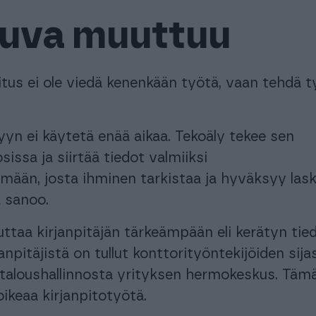
uva muuttuu
itus ei ole viedä kenenkään työtä, vaan tehdä 
yyn ei käytetä enää aikaa. Tekoäly tekee sen
issa ja siirtää tiedot valmiiksi
elmään, josta ihminen tarkistaa ja hyväksyy las
 sanoo.
ttaa kirjanpitäjän tärkeämpään eli kerätyn tie
janpitäjistä on tullut konttorityöntekijöiden sija
a taloushallinnosta yrityksen hermokeskus. Täm
keaa kirjanpitotyötä.