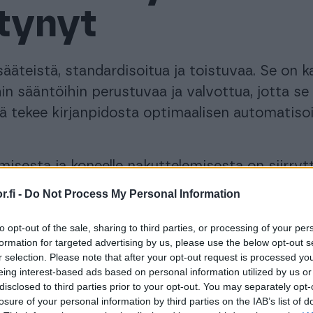
tynyt
sääteistä, standardisoitua ja toistuvaa. Se on ka
hin sääntöihin perustuvaa ja valvottua, jotta se
mä tekee kirjanpidosta optimaalisen automatiso
amisesta ja koneelle nakuttelemisesta on siirryt
o siirtyy automaattisesti maksupäätteeltä
.fi -
Do Not Process My Personal Information
an, että kukaan koskee mihinkään”, Jorma sanoo
to opt-out of the sale, sharing to third parties, or processing of your per
formation for targeted advertising by us, please use the below opt-out s
r selection. Please note that after your opt-out request is processed y
eing interest-based ads based on personal information utilized by us or
disclosed to third parties prior to your opt-out. You may separately opt-
losure of your personal information by third parties on the IAB’s list of