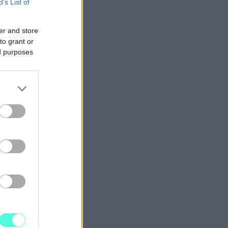
B’s List of
er and store
to grant or
ed purposes
ovat
ei