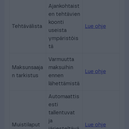
Ajankohtaist
en tehtävien
koonti
Tehtävälista
Lue ohje
useista
ympäristöis
tä
Varmuutta
Maksunsaaja
maksuihin
Lue ohje
n tarkistus
ennen
lähettämistä
Automaattis
esti
tallentuvat
ja
Muistilaput
Lue ohje