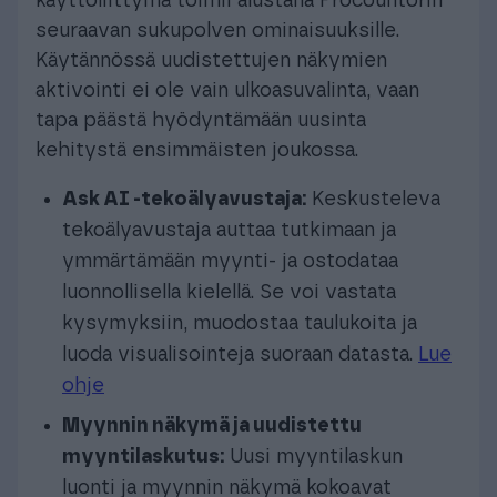
käyttöliittymä toimii alustana Procountorin
seuraavan sukupolven ominaisuuksille.
Käytännössä uudistettujen näkymien
aktivointi ei ole vain ulkoasuvalinta, vaan
tapa päästä hyödyntämään uusinta
kehitystä ensimmäisten joukossa.
Ask AI -tekoälyavustaja:
Keskusteleva
tekoälyavustaja auttaa tutkimaan ja
ymmärtämään myynti- ja ostodataa
luonnollisella kielellä. Se voi vastata
kysymyksiin, muodostaa taulukoita ja
luoda visualisointeja suoraan datasta.
Lue
ohje
Myynnin näkymä ja uudistettu
myyntilaskutus:
Uusi myyntilaskun
luonti ja myynnin näkymä kokoavat