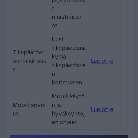
järjesteltävä
t
muistiinpan
ot
Uusi
tilinpäätösnä
Tilinpäätöst
kymä
oiminnallisuu
Lue ohje
tilinpäätöste
s
n
laatimiseen
Mobiilikäytö
Mobiilisovell
n ja
Lue ohje
us
hyväksyntöj
en ohjeet