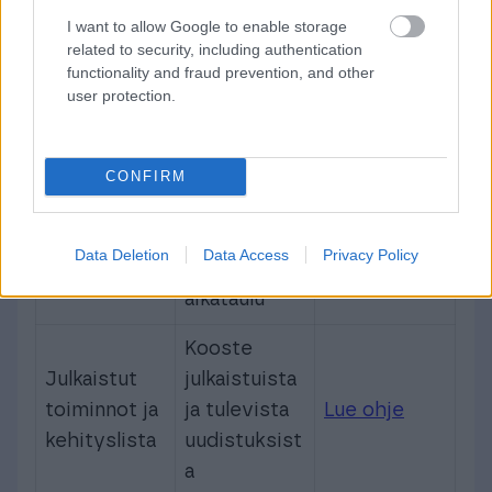
ominaisuuksittain
I want to allow Google to enable storage
related to security, including authentication
functionality and fraud prevention, and other
user protection.
Mitä hyötyä
Ominaisuus
Ohje
?
Uudet
CONFIRM
Käyttöliitty
näkymät,
män
aktivointi ja
Lue ohje
Data Deletion
Data Access
Privacy Policy
uudistus
yleinen
aikataulu
Kooste
Julkaistut
julkaistuista
toiminnot ja
ja tulevista
Lue ohje
kehityslista
uudistuksist
a