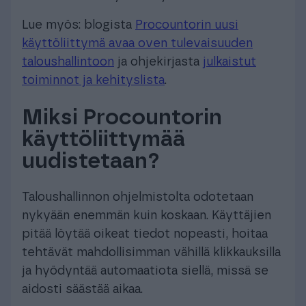
Lue myös: blogista
Procountorin uusi
käyttöliittymä avaa oven tulevaisuuden
taloushallintoon
ja ohjekirjasta
julkaistut
toiminnot ja kehityslista
.
Miksi Procountorin
käyttöliittymää
uudistetaan?
Taloushallinnon ohjelmistolta odotetaan
nykyään enemmän kuin koskaan. Käyttäjien
pitää löytää oikeat tiedot nopeasti, hoitaa
tehtävät mahdollisimman vähillä klikkauksilla
ja hyödyntää automaatiota siellä, missä se
aidosti säästää aikaa.