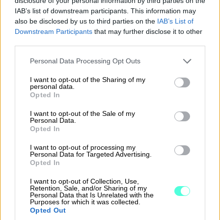
disclosure of your personal information by third parties on the
löytää tiedon nopeammin ja voi keskittyä
IAB’s list of downstream participants. This information may
also be disclosed by us to third parties on the
IAB’s List of
päätöksiin rutiinien sijasta.
Downstream Participants
that may further disclose it to other
third parties.
Nopeampi tuotekehitys:
Modernimpi
tekninen pohja auttaa julkaisemaan uusia
Please note that this website/app uses one or more Google
Personal Data Processing Opt Outs
services and may gather and store information including but
toimintoja aiempaa nopeammin ja
not limited to your visit or usage behaviour. You may click to
I want to opt-out of the Sharing of my
kehittämään niitä käyttäjäpalautteen
personal data.
grant or deny consent to Google and its third-party tags to
Opted In
perusteella.
use your data for below specified purposes in below Google
consent section.
I want to opt-out of the Sale of my
Parempi arki tilitoimistoille ja yrityksille:
Personal Data.
Tavoitteena on, että rutiinitehtävät,
Opted In
määräajat, maksut, laskutus ja raportointi
I want to opt-out of processing my
Personal Data for Targeted Advertising.
muodostavat helppokäyttöisemmän ja
Opted In
selkeämmän kokonaisuuden.
I want to opt-out of Collection, Use,
Retention, Sale, and/or Sharing of my
Nyt on hyvä aika ottaa
Personal Data that Is Unrelated with the
Purposes for which it was collected.
uusi käyttöliittymä
Opted Out