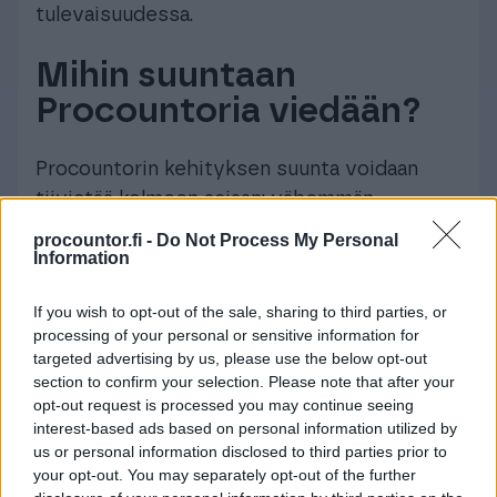
tulevaisuudessa.
Mihin suuntaan
Procountoria viedään?
Procountorin kehityksen suunta voidaan
tiivistää kolmeen asiaan: vähemmän
klikkailua, enemmän automaatiota ja
procountor.fi -
Do Not Process My Personal
Information
parempaa näkyvyyttä liiketoimintaan. Uuden
käyttöliittymän tehtävä on tehdä
If you wish to opt-out of the sale, sharing to third parties, or
taloushallinnosta sujuvampaa sekä kokeneille
processing of your personal or sensitive information for
käyttäjille että niille, jotka käyttävät
targeted advertising by us, please use the below opt-out
ohjelmistoa harvemmin.
section to confirm your selection. Please note that after your
opt-out request is processed you may continue seeing
Älykkäämpi ohjelmisto:
Tekoälyä ja
interest-based ads based on personal information utilized by
us or personal information disclosed to third parties prior to
automaatiota tuodaan vaiheittain osaksi
your opt-out. You may separately opt-out of the further
päivittäisiä työnkulkuja, jotta käyttäjä