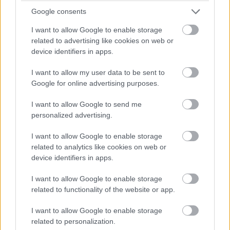
käyttöön
Google consents
I want to allow Google to enable storage
Procountorin tulevaisuus rakennetaan uuden
related to advertising like cookies on web or
käyttöliittymän päälle. Jos haluat hyödyntää
device identifiers in apps.
uusimmat ominaisuudet, tekoälyn
I want to allow my user data to be sent to
mahdollisuudet ja tulevat kehitysaskeleet
Google for online advertising purposes.
ensimmäisten joukossa, uudistetut näkymät
I want to allow Google to send me
kannattaa aktivoida jo nyt.
personalized advertising.
Uuteen käyttöliittymään voi tutustua
I want to allow Google to enable storage
omassa tahdissa, ja perinteiseen näkymään
related to analytics like cookies on web or
voi edelleen palata. Samalla pääset mukaan
device identifiers in apps.
kehitykseen, jonka tavoitteena on tehdä
I want to allow Google to enable storage
taloushallinnosta entistä sujuvampaa.
related to functionality of the website or app.
Linkit Procountorin
I want to allow Google to enable storage
related to personalization.
ohjekirjaan