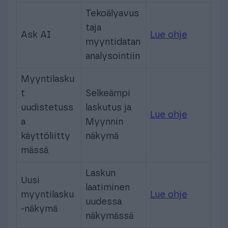
Tekoälyavus
taja
Ask AI
Lue ohje
myyntidatan
analysointiin
Myyntilasku
t
Selkeämpi
uudistetuss
laskutus ja
Lue ohje
a
Myynnin
käyttöliitty
näkymä
mässä
Laskun
Uusi
laatiminen
myyntilasku
Lue ohje
uudessa
-näkymä
näkymässä