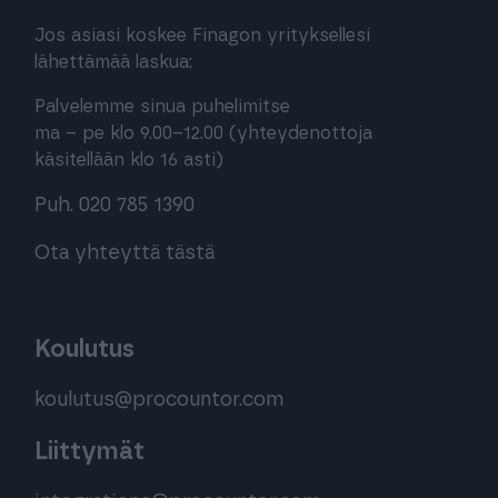
Jos asiasi koskee Finagon yrityksellesi
lähettämää laskua:
Palvelemme sinua puhelimitse
ma – pe klo 9.00–12.00 (yhteydenottoja
käsitellään klo 16 asti)
Puh. 020 785 1390
Ota yhteyttä tästä
Koulutus
koulutus@procountor.com
Liittymät