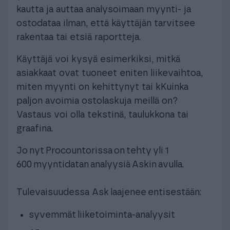
kautta ja auttaa analysoimaan myynti- ja
ostodataa ilman, että käyttäjän tarvitsee
rakentaa tai etsiä raportteja.
Käyttäjä voi kysyä esimerkiksi, mitkä
asiakkaat ovat tuoneet eniten liikevaihtoa,
miten myynti on kehittynyt tai kKuinka
paljon avoimia ostolaskuja meillä on?
Vastaus voi olla tekstinä, taulukkona tai
graafina.
Jo nyt Procountorissa on tehty yli 1
600 myyntidatan analyysiä Askin avulla.
Tulevaisuudessa Ask laajenee entisestään:
syvemmät liiketoiminta-analyysit