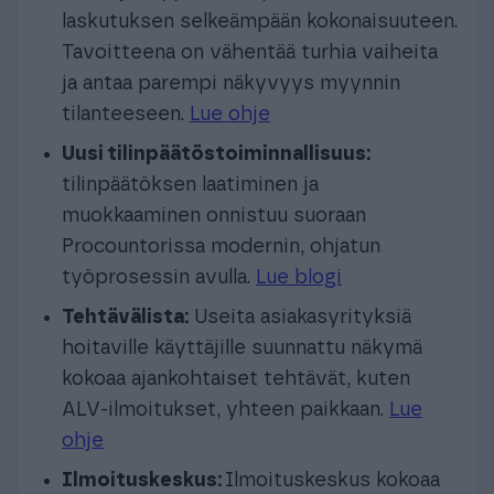
laskutuksen selkeämpään kokonaisuuteen.
Tavoitteena on vähentää turhia vaiheita
ja antaa parempi näkyvyys myynnin
tilanteeseen.
Lue ohje
Uusi tilinpäätöstoiminnallisuus:
tilinpäätöksen laatiminen ja
muokkaaminen onnistuu suoraan
Procountorissa modernin, ohjatun
työprosessin avulla.
Lue blogi
Tehtävälista:
Useita asiakasyrityksiä
hoitaville käyttäjille suunnattu näkymä
kokoaa ajankohtaiset tehtävät, kuten
ALV-ilmoitukset, yhteen paikkaan.
Lue
ohje
Ilmoituskeskus:
Ilmoituskeskus kokoaa