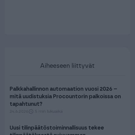
Aiheeseen liittyvät
Palkkahallinnon automaation vuosi 2026 –
mitä uudistuksia Procountorin palkoissa on
tapahtunut?
24.6.2026
5 min lukuaika
Uusi tilinpäätös­toiminnallisuus tekee