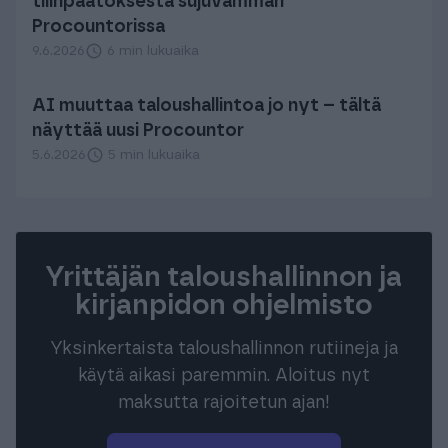
tilinpäätöksestä sujuvamman
Procountorissa
9.6.2026
6 min lukuaika
AI muuttaa taloushallintoa jo nyt – tältä
näyttää uusi Procountor
5.6.2026
5 min lukuaika
Yrittäjän taloushallinnon ja
kirjanpidon ohjelmisto
Yksinkertaista taloushallinnon rutiineja ja
käytä aikasi paremmin. Aloitus nyt
maksutta rajoitetun ajan!