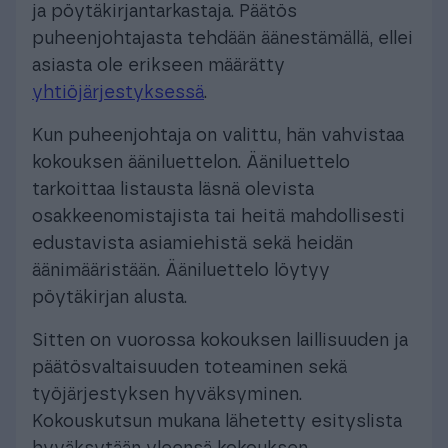
ja pöytäkirjantarkastaja. Päätös
puheenjohtajasta tehdään äänestämällä, ellei
asiasta ole erikseen määrätty
yhtiöjärjestyksessä
.
Kun puheenjohtaja on valittu, hän vahvistaa
kokouksen ääniluettelon. Ääniluettelo
tarkoittaa listausta läsnä olevista
osakkeenomistajista tai heitä mahdollisesti
edustavista asiamiehistä sekä heidän
äänimääristään. Ääniluettelo löytyy
pöytäkirjan alusta.
Sitten on vuorossa kokouksen laillisuuden ja
päätösvaltaisuuden toteaminen sekä
työjärjestyksen hyväksyminen.
Kokouskutsun mukana lähetetty esityslista