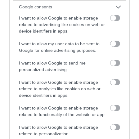
kyseessä on yhden osakkaan yhtiö.
Google consents
I want to allow Google to enable storage
Allekirjoittajat antavat omalla puumerkillään
related to advertising like cookies on web or
vakuutuksen siitä, että pöytäkirja on laadittu
device identifiers in apps.
asianmukaisesti ja sen sisältö vastaa
I want to allow my user data to be sent to
kokouksen kulkua.
Google for online advertising purposes.
Osakeyhtiölaki
ei edellytä, että
allekirjoitukset tulisi antaa fyysisessä
I want to allow Google to send me
muodossa kynällä paperille.
Sähköinen
personalized advertising.
allekirjoitus
on hyväksytty ja yleisesti
I want to allow Google to enable storage
käytössä oleva tapa allekirjoittaa myös
related to analytics like cookies on web or
yhtiökokousten pöytäkirjoja.
device identifiers in apps.
Sähköisten allekirjoitusten suosio on viime
I want to allow Google to enable storage
related to functionality of the website or app.
vuosina kasvanut, kun koronavirustilanteen
takia aiempaa isompi osuus
I want to allow Google to enable storage
yhtiökokouksista on pidetty etänä.
related to personalization.