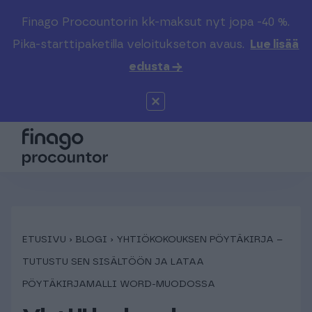
Finago Procountorin kk-maksut nyt jopa -40 %.
Etsi sivustolta
Valitse kieli
Kirjaudu
Pika-starttipaketilla veloitukseton avaus.
Lue lisää
edusta →
Suomi (FI)
Procountor
Tuotteet
Solo
Global (EN)
Kenelle
Sopimuskone
Tilitoimistoille
Finago Sign
Kokemuksia
ETUSIVU
›
BLOGI
›
YHTIÖKOKOUKSEN PÖYTÄKIRJA –
TUTUSTU SEN SISÄLTÖÖN JA LATAA
Kampus
Hinnasto
PÖYTÄKIRJAMALLI WORD-MUODOSSA