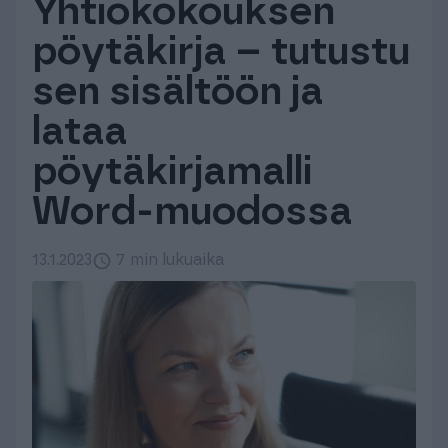
Yhtiökokouksen
Tuki & Koulutus
pöytäkirja – tutustu
sen sisältöön ja
Meistä & Ajankohtaista
lataa
pöytäkirjamalli
Word-muodossa
Tilaa Procountor
13.1.2023
7 min lukuaika
Kokeile maksutta
Kirjaudu