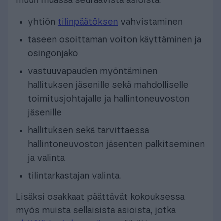
muun muassa seuraavista asioista:
yhtiön
tilinpäätöksen
vahvistaminen
taseen osoittaman voiton käyttäminen ja
osingonjako
vastuuvapauden myöntäminen
hallituksen jäsenille sekä mahdolliselle
toimitusjohtajalle ja hallintoneuvoston
jäsenille
hallituksen sekä tarvittaessa
hallintoneuvoston jäsenten palkitseminen
ja valinta
tilintarkastajan valinta.
Lisäksi osakkaat päättävät kokouksessa
myös muista sellaisista asioista, jotka