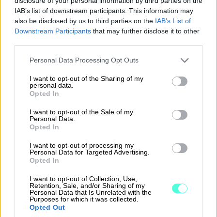
disclosure of your personal information by third parties on the
pöytäkirjan?
IAB’s list of downstream participants. This information may
also be disclosed by us to third parties on the
IAB’s List of
Downstream Participants
that may further disclose it to other
third parties.
Please note that this website/app uses one or more Google
Personal Data Processing Opt Outs
services and may gather and store information including but
not limited to your visit or usage behaviour. You may click to
I want to opt-out of the Sharing of my
personal data.
grant or deny consent to Google and its third-party tags to
Opted In
use your data for below specified purposes in below Google
consent section.
I want to opt-out of the Sale of my
Personal Data.
Opted In
I want to opt-out of processing my
Personal Data for Targeted Advertising.
Opted In
Osakeyhtiölain asettama
vähimmäisvaatimus on, että yhtiökokouksen
I want to opt-out of Collection, Use,
Retention, Sale, and/or Sharing of my
pöytäkirjan allekirjoittavat puheenjohtaja
Personal Data that Is Unrelated with the
Purposes for which it was collected.
sekä pöytäkirjantarkastaja. Ainoan osakkaan
Opted Out
allekirjoitus on kuitenkin riittävä, jos