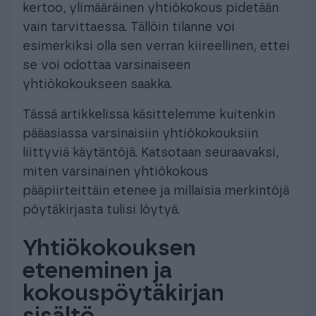
kertoo, ylimääräinen yhtiökokous pidetään
vain tarvittaessa. Tällöin tilanne voi
esimerkiksi olla sen verran kiireellinen, ettei
se voi odottaa varsinaiseen
yhtiökokoukseen saakka.
Tässä artikkelissa käsittelemme kuitenkin
pääasiassa varsinaisiin yhtiökokouksiin
liittyviä käytäntöjä. Katsotaan seuraavaksi,
miten varsinainen yhtiökokous
pääpiirteittäin etenee ja millaisia merkintöjä
pöytäkirjasta tulisi löytyä.
Yhtiökokouksen
eteneminen ja
kokouspöytäkirjan
sisältö