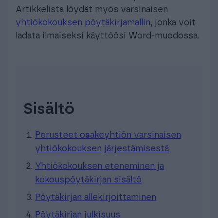
Artikkelista löydät myös varsinaisen
yhtiökokouksen pöytäkirjamallin
, jonka voit
ladata ilmaiseksi käyttöösi Word-muodossa.
Sisältö
Perusteet o
s
akeyhtiön varsinaisen
yhtiökokouksen järjestämisestä
Yhtiökokouksen eteneminen ja
kokouspöytäkirjan sisältö
Pöytäkirjan allekirjoittaminen
Pöytäkirjan julkisuus