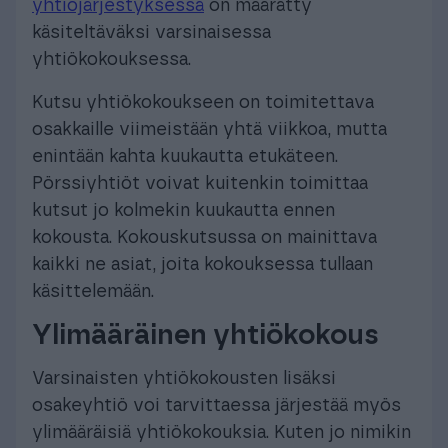
yhtiöjärjestyksessä
on määrätty
käsiteltäväksi varsinaisessa
yhtiökokouksessa.
Kutsu yhtiökokoukseen on toimitettava
osakkaille viimeistään yhtä viikkoa, mutta
enintään kahta kuukautta etukäteen.
Pörssiyhtiöt voivat kuitenkin toimittaa
kutsut jo kolmekin kuukautta ennen
kokousta. Kokouskutsussa on mainittava
kaikki ne asiat, joita kokouksessa tullaan
käsittelemään.
Ylimääräinen yhtiökokous
Varsinaisten yhtiökokousten lisäksi
osakeyhtiö voi tarvittaessa järjestää myös
ylimääräisiä yhtiökokouksia. Kuten jo nimikin