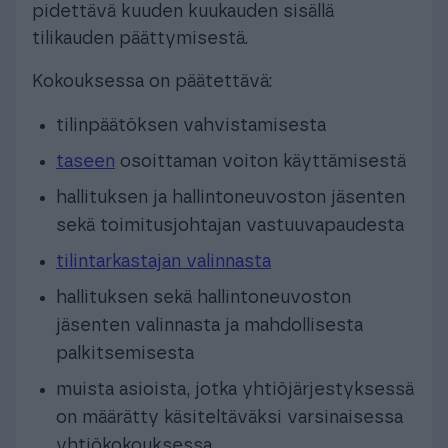
pidettävä kuuden kuukauden sisällä
tilikauden päättymisestä.
Kokouksessa on päätettävä:
tilinpäätöksen vahvistamisesta
taseen
osoittaman voiton käyttämisestä
hallituksen ja hallintoneuvoston jäsenten
sekä toimitusjohtajan vastuuvapaudesta
tilintarkastajan valinnasta
hallituksen sekä hallintoneuvoston
jäsenten valinnasta ja mahdollisesta
palkitsemisesta
muista asioista, jotka yhtiöjärjestyksessä
on määrätty käsiteltäväksi varsinaisessa
yhtiökokouksessa.