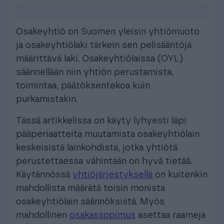
Osakeyhtiö on Suomen yleisin yhtiömuoto
ja osakeyhtiölaki tärkein sen pelisääntöjä
määrittävä laki. Osakeyhtiölaissa (OYL)
säännellään niin yhtiön perustamista,
toimintaa, päätöksentekoa kuin
purkamistakin.
Tässä artikkelissa on käyty lyhyesti läpi
pääperiaatteita muutamista osakeyhtiölain
keskeisistä lainkohdista, jotka yhtiötä
perustettaessa vähintään on hyvä tietää.
Käytännössä
yhtiöjärjestyksellä
on kuitenkin
mahdollista määrätä toisin monista
osakeyhtiölain säännöksistä. Myös
mahdollinen
osakassopimus
asettaa raameja