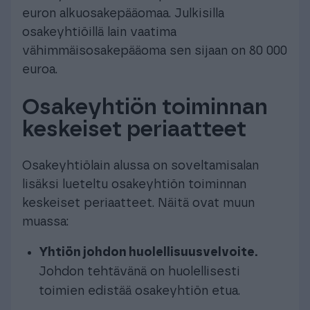
euron alkuosakepääomaa. Julkisilla
osakeyhtiöillä lain vaatima
vähimmäisosakepääoma sen sijaan on 80 000
euroa.
Osakeyhtiön toiminnan
keskeiset periaatteet
Osakeyhtiölain alussa on soveltamisalan
lisäksi lueteltu osakeyhtiön toiminnan
keskeiset periaatteet. Näitä ovat muun
muassa:
Yhtiön johdon huolellisuusvelvoite.
Johdon tehtävänä on huolellisesti
toimien edistää osakeyhtiön etua.