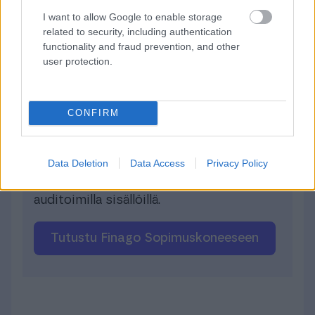
Sopimuskoneella laadit
I want to allow Google to enable storage
related to security, including authentication
helposti laadukkaita
functionality and fraud prevention, and other
asiakirjoja luotettavilla
user protection.
juridisilla sisällöillä
CONFIRM
Helppokäyttöinen sopimisen palvelu,
josta löydät kaikki tärkeimmät
osakeyhtiön toimintaan liittyvät
Data Deletion
Data Access
Privacy Policy
asiakirjamallit aina juristien laatimilla ja
auditoimilla sisällöillä.
Tutustu Finago Sopimuskoneeseen