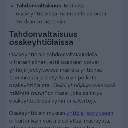
Tahdonvaltaisuus.
Monista
osakeyhtiölaissa mainituista asioista
voidaan sopia toisin.
Tahdonvaltaisuus
osakeyhtiölaissa
Osakeyhtiölain tahdonvaltaisuudella
viitataan siihen, että osakkaat voivat
yhtiöjärjestyksessä määrätä yhtiönsä
toiminnasta ja tietyiltä osin poiketa
osakeyhtiölaista.
”Jollei yhtiöjärjestyksessä
määrätä toisin”
on fraasi, joka esiintyy
osakeyhtiölaissa kymmeniä kertoja.
Osakeyhtiölain mukaan
yhtiöjärjestykseen
ei kuitenkaan voida sisällyttää määräystä,