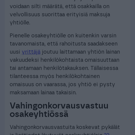
voidaan silti määrätä, että osakkailla on
velvollisuus suorittaa erityisiä maksuja
yhtiölle.
Pienelle osakeyhtiölle on kuitenkin varsin
tavanomaista, että rahoitusta saadakseen
uusi
yrittäjä
joutuu laittamaan yhtiön lainan
vakuudeksi henkilökohtaista omaisuuttaan
tai antamaan henkilötakauksen. Tällaisessa
tilanteessa myös henkilökohtainen
omaisuus on vaarassa, jos yhtiö ei pysty
maksamaan lainaa takaisin.
Vahingonkorvausvastuu
osakeyhtiössä
Vahingonkorvausvastuita koskevat pykälät