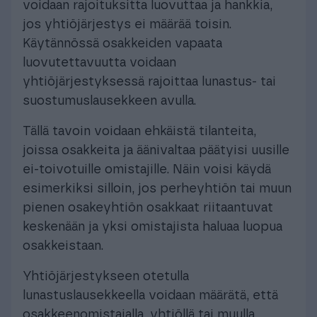
voidaan rajoituksitta luovuttaa ja hankkia,
jos yhtiöjärjestys ei määrää toisin.
Käytännössä osakkeiden vapaata
luovutettavuutta voidaan
yhtiöjärjestyksessä rajoittaa lunastus- tai
suostumuslausekkeen avulla.
Tällä tavoin voidaan ehkäistä tilanteita,
joissa osakkeita ja äänivaltaa päätyisi uusille
ei-toivotuille omistajille. Näin voisi käydä
esimerkiksi silloin, jos perheyhtiön tai muun
pienen osakeyhtiön osakkaat riitaantuvat
keskenään ja yksi omistajista haluaa luopua
osakkeistaan.
Yhtiöjärjestykseen otetulla
lunastuslausekkeella voidaan määrätä, että
osakkeenomistajalla, yhtiöllä tai muulla