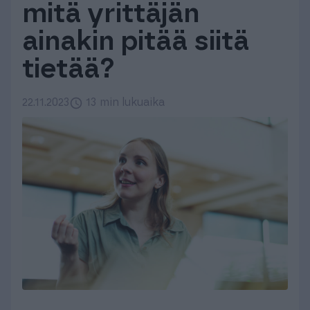
mitä yrittäjän
Tuki & Koulutus
ainakin pitää siitä
Meistä & Ajankohtaista
tietää?
22.11.2023
13 min lukuaika
Tilaa Procountor
Kokeile maksutta
Kirjaudu