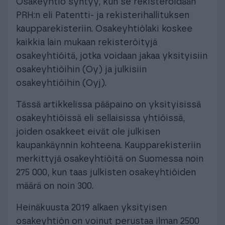
Osakeyhtiö syntyy, kun se rekisteröidään
PRH:n eli Patentti- ja rekisterihallituksen
kaupparekisteriin. Osakeyhtiölaki koskee
kaikkia lain mukaan rekisteröityjä
osakeyhtiöitä, jotka voidaan jakaa yksityisiin
osakeyhtiöihin (Oy) ja julkisiin
osakeyhtiöihin (Oyj).
Tässä artikkelissa pääpaino on yksityisissä
osakeyhtiöissä eli sellaisissa yhtiöissä,
joiden osakkeet eivät ole julkisen
kaupankäynnin kohteena. Kaupparekisteriin
merkittyjä osakeyhtiöitä on Suomessa noin
275 000, kun taas julkisten osakeyhtiöiden
määrä on noin 300.
Heinäkuusta 2019 alkaen yksityisen
osakeyhtiön on voinut perustaa ilman 2500