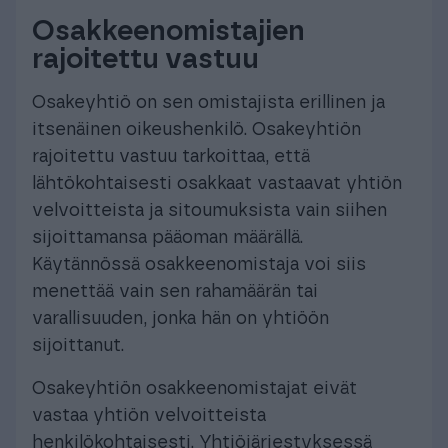
Osakkeenomistajien
rajoitettu vastuu
Osakeyhtiö on sen omistajista erillinen ja
itsenäinen oikeushenkilö. Osakeyhtiön
rajoitettu vastuu tarkoittaa, että
lähtökohtaisesti osakkaat vastaavat yhtiön
velvoitteista ja sitoumuksista vain siihen
sijoittamansa pääoman määrällä.
Käytännössä osakkeenomistaja voi siis
menettää vain sen rahamäärän tai
varallisuuden, jonka hän on yhtiöön
sijoittanut.
Osakeyhtiön osakkeenomistajat eivät
vastaa yhtiön velvoitteista
henkilökohtaisesti. Yhtiöjärjestyksessä