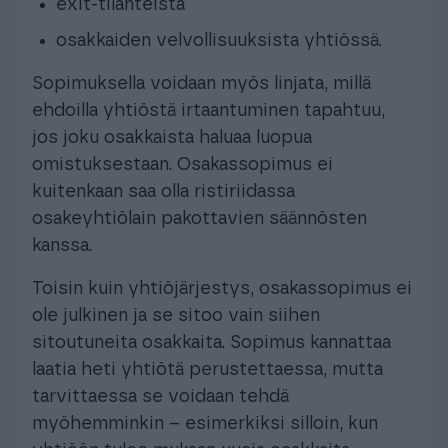
exit-tilanteista
osakkaiden velvollisuuksista yhtiössä.
Sopimuksella voidaan myös linjata, millä
ehdoilla yhtiöstä irtaantuminen tapahtuu,
jos joku osakkaista haluaa luopua
omistuksestaan. Osakassopimus ei
kuitenkaan saa olla ristiriidassa
osakeyhtiölain pakottavien säännösten
kanssa.
Toisin kuin yhtiöjärjestys, osakassopimus ei
ole julkinen ja se sitoo vain siihen
sitoutuneita osakkaita. Sopimus kannattaa
laatia heti yhtiötä perustettaessa, mutta
tarvittaessa se voidaan tehdä
myöhemminkin – esimerkiksi silloin, kun