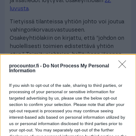
ja lisätiedot löytyvät osakeyhtiölain
22.
luvusta
.
Tietyissä tilanteissa yhtiön johto voi joutua
vahingonkorvausvastuuseen.
Osakeyhtiölakiin on kirjattu, että ”johdon on
huolellisesti toimien edistettävä yhtiön
etua.” Toimitusjohtajan, hallituksen jäsenen
ja hallintoneuvoston jäsenen on lain mukaan
procountor.fi -
Do Not Process My Personal
Information
korvattava vahinko, jonka hän on aiheuttanut
yhtiölle toimimalla huolellisuusvelvoitteen
If you wish to opt-out of the sale, sharing to third parties, or
vastaisesti tahallaan tai
processing of your personal or sensitive information for
huolimattomuudellaan.
targeted advertising by us, please use the below opt-out
section to confirm your selection. Please note that after your
Vahingon aiheuttaminen yhtiölle,
opt-out request is processed you may continue seeing
osakkeenomistajalle tai muulle henkilölle
interest-based ads based on personal information utilized by
us or personal information disclosed to third parties prior to
synnyttää vahingonkorvausvelvollisuuden
your opt-out. You may separately opt-out of the further
myös silloin, kun osakeyhtiölakia tai