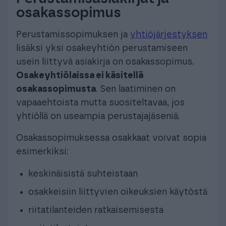
osakassopimus
Perustamissopimuksen ja
yhtiöjärjestyksen
lisäksi yksi osakeyhtiön perustamiseen
usein liittyvä asiakirja on osakassopimus.
Osakeyhtiölaissa ei käsitellä
osakassopimusta
. Sen laatiminen on
vapaaehtoista mutta suositeltavaa, jos
yhtiöllä on useampia perustajajäseniä.
Osakassopimuksessa osakkaat voivat sopia
esimerkiksi:
keskinäisistä suhteistaan
osakkeisiin liittyvien oikeuksien käytöstä
riitatilanteiden ratkaisemisesta