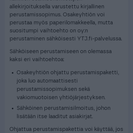
allekirjoituksella varustettu kirjallinen
perustamissopimus. Osakeyhtiön voi
perustaa myös paperilomakkeella, mutta
suositumpi vaihtoehto on oy:n
perustaminen sähköisesti YTJ.fi-palvelussa.
Sähköiseen perustamiseen on olemassa
kaksi eri vaihtoehtoa:
Osakeyhtiön ohjattu perustamispaketti,
joka luo automaattisesti
perustamissopimuksen sekä
vakiomuotoisen yhtiöjärjestyksen.
Sähköinen perustamisilmoitus, johon
lisätään itse laaditut asiakirjat.
Ohjattua perustamispakettia voi käyttää, jos