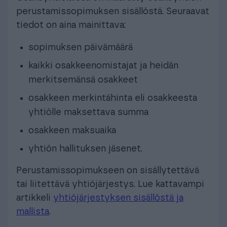
perustamissopimuksen sisällöstä. Seuraavat
tiedot on aina mainittava:
sopimuksen päivämäärä
kaikki osakkeenomistajat ja heidän
merkitsemänsä osakkeet
osakkeen merkintähinta eli osakkeesta
yhtiölle maksettava summa
osakkeen maksuaika
yhtiön hallituksen jäsenet.
Perustamissopimukseen on sisällytettävä
tai liitettävä yhtiöjärjestys. Lue kattavampi
artikkeli
yhtiöjärjestyksen sisällöstä ja
mallista
.