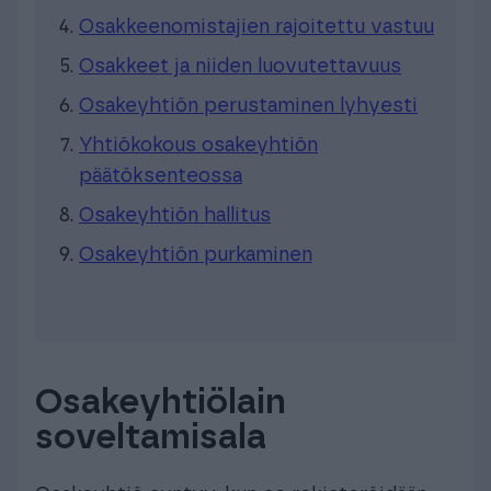
Osakkeenomistajien rajoitettu vastuu
Osakkeet ja niiden luovutettavuus
Osakeyhtiön perustaminen lyhyesti
Yhtiökokous osakeyhtiön
päätöksenteossa
Osakeyhtiön hallitus
Osakeyhtiön purkaminen
Osakeyhtiölain
soveltamisala