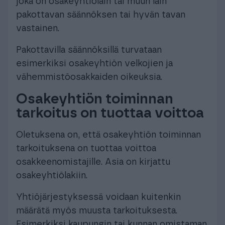
joka on osakeyhtiölain tai muun lain
pakottavan säännöksen tai hyvän tavan
vastainen.
Pakottavilla säännöksillä turvataan
esimerkiksi osakeyhtiön velkojien ja
vähemmistöosakkaiden oikeuksia.
Osakeyhtiön toiminnan
tarkoitus on tuottaa voittoa
Oletuksena on, että osakeyhtiön toiminnan
tarkoituksena on tuottaa voittoa
osakkeenomistajille. Asia on kirjattu
osakeyhtiölakiin.
Yhtiöjärjestyksessä voidaan kuitenkin
määrätä myös muusta tarkoituksesta.
Esimerkiksi kaupungin tai kunnan omistaman