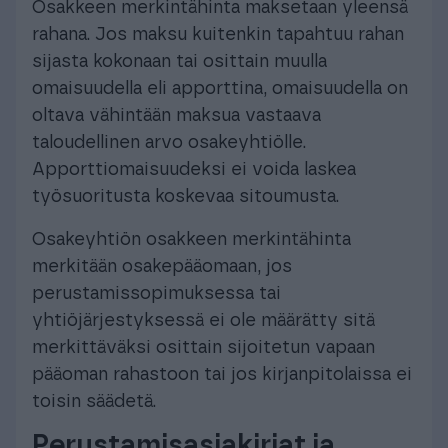
Osakkeen merkintähinta maksetaan yleensä
rahana. Jos maksu kuitenkin tapahtuu rahan
sijasta kokonaan tai osittain muulla
omaisuudella eli apporttina, omaisuudella on
oltava vähintään maksua vastaava
taloudellinen arvo osakeyhtiölle.
Apporttiomaisuudeksi ei voida laskea
työsuoritusta koskevaa sitoumusta.
Osakeyhtiön osakkeen merkintähinta
merkitään osakepääomaan, jos
perustamissopimuksessa tai
yhtiöjärjestyksessä ei ole määrätty sitä
merkittäväksi osittain sijoitetun vapaan
pääoman rahastoon tai jos kirjanpitolaissa ei
toisin säädetä.
Perustamisasiakirjat ja