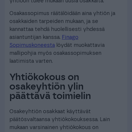
yhtiöön tulee mukaan uusia osakkaita.
Osakassopimus räätälöidään aina yhtiön ja
osakkaiden tarpeiden mukaan, ja se
kannattaa tehdä huolellisesti yhdessä
asiantuntijan kanssa.
Finago
Sopimuskoneesta
löydät muokattavia
mallipohjia myös osakassopimuksen
laatimista varten.
Yhtiökokous on
osakeyhtiön ylin
päättävä toimielin
Osakeyhtiön osakkaat käyttävät
päätösvaltaansa yhtiökokouksessa. Lain
mukaan varsinainen yhtiökokous on