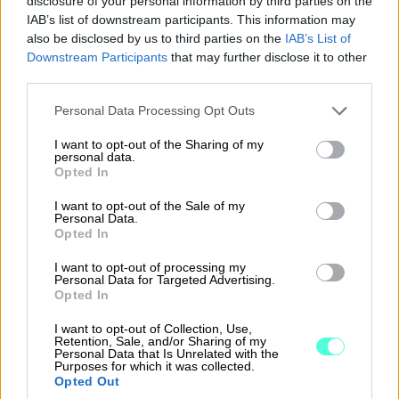
disclosure of your personal information by third parties on the
yhtiöjärjestystä on rikottu tahallaan tai
IAB’s list of downstream participants. This information may
also be disclosed by us to third parties on the
IAB’s List of
huolimattomuudella.
Downstream Participants
that may further disclose it to other
third parties.
Myös osakkeenomistajan on korvattava
yhtiölle, toiselle osakkeenomistajalle tai
Please note that this website/app uses one or more Google
Personal Data Processing Opt Outs
services and may gather and store information including but
muulle henkilölle aiheutettu vahinko, jonka
not limited to your visit or usage behaviour. You may click to
I want to opt-out of the Sharing of my
hän on aiheuttanut myötävaikuttamalla
personal data.
grant or deny consent to Google and its third-party tags to
Opted In
osakeyhtiölain tai yhtiöjärjestyksen
use your data for below specified purposes in below Google
rikkomiseen tahallaan tai
consent section.
I want to opt-out of the Sale of my
Personal Data.
huolimattomuudella.
Opted In
Huolella laaditut sopimukset
I want to opt-out of processing my
Personal Data for Targeted Advertising.
ja pöytäkirjat tuovat turvaa
Opted In
Välillä mahdollisia
I want to opt-out of Collection, Use,
Retention, Sale, and/or Sharing of my
vahingonkorvausvelvoitteita ja hallitusten
Personal Data that Is Unrelated with the
Purposes for which it was collected.
jäsenten vastuita saatetaan joutua puimaan
Opted Out
vuosia vanhojen asioiden osalta. Tällöin