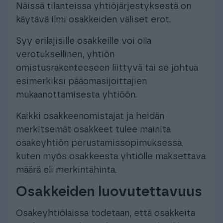
Näissä tilanteissa yhtiöjärjestyksestä on
käytävä ilmi osakkeiden väliset erot.
Syy erilajisille osakkeille voi olla
verotuksellinen, yhtiön
omistusrakenteeseen liittyvä tai se johtua
esimerkiksi pääomasijoittajien
mukaanottamisesta yhtiöön.
Kaikki osakkeenomistajat ja heidän
merkitsemät osakkeet tulee mainita
osakeyhtiön perustamissopimuksessa,
kuten myös osakkeesta yhtiölle maksettava
määrä eli merkintähinta.
Osakkeiden luovutettavuus
Osakeyhtiölaissa todetaan, että osakkeita