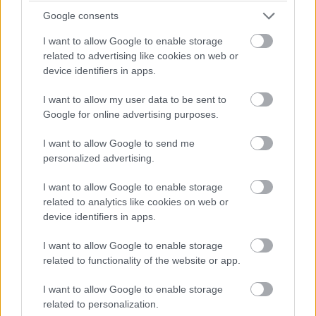
Google consents
huolellisesti laaditut
pöytäkirjat
tuovat
turvaa epäselviin tilanteisiin.
I want to allow Google to enable storage
related to advertising like cookies on web or
Päätöksiä tehtäessä hallituksen jäsenellä on
device identifiers in apps.
myös aina oikeus jättää asiasta eriävä
I want to allow my user data to be sent to
mielipide hallituksen kokouksen
Google for online advertising purposes.
pöytäkirjaan.
I want to allow Google to send me
Osakeyhtiö ei myöskään suojaa
personalized advertising.
omistajaansa rikosoikeudelliselta vastuulta,
I want to allow Google to enable storage
jos esimerkiksi yhtiön omaisuutta
related to analytics like cookies on web or
piilotetaan velkojien ulottumattomiin tai
device identifiers in apps.
kirjanpitoon liittyviä velvoitteita
I want to allow Google to enable storage
laiminlyödään.
related to functionality of the website or app.
I want to allow Google to enable storage
related to personalization.
Finago