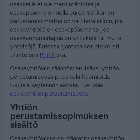
osakkeilla ei ole merkintähintaa ja
osakepääoma on nolla euroa. Sähköinen
perustamisilmoitus on valittava silloin, jos
osakeyhtiöllä on osakepääoma tai jos
osakkeenomistajina on yrityksiä tai muita
yhteisöjä. Tarkista ajantasaiset ehdot eri
tilanteisiin
PRH.fi
:stä.
Osakeyhtiölain säännösten lisäksi yhtiön
perustamisessa pitää toki huomioida
lukuisia käytännön asioita. Lue lisää
osakeyhtiön perustamisesta
.
Yhtiön
perustamissopimuksen
sisältö
Osakeyhtiölaissa on määrätty osakeyhtiön