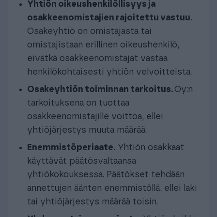
Yhtiön oikeushenkilöllisyys ja
osakkeenomistajien rajoitettu vastuu.
Osakeyhtiö on omistajasta tai
omistajistaan erillinen oikeushenkilö,
eivätkä osakkeenomistajat vastaa
henkilökohtaisesti yhtiön velvoitteista.
Osakeyhtiön toiminnan tarkoitus.
Oy:n
tarkoituksena on tuottaa
osakkeenomistajille voittoa, ellei
yhtiöjärjestys muuta määrää.
Enemmistöperiaate.
Yhtiön osakkaat
käyttävät päätösvaltaansa
yhtiökokouksessa. Päätökset tehdään
annettujen äänten enemmistöllä, ellei laki
tai yhtiöjärjestys määrää toisin.