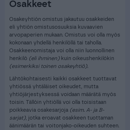
Osakkeet
Osakeyhtiön omistus jakautuu osakkeiden
eli yhtiön omistusosuuksia kuvaavien
arvopaperien mukaan. Omistus voi olla myös
kokonaan yhdellä henkilöllä tai taholla.
Osakkeenomistaja voi olla niin luonnollinen
henkilö
(eli ihminen)
kuin oikeushenkilökin
(esimerkiksi toinen osakeyhtiö).
Lähtökohtaisesti kaikki osakkeet tuottavat
yhtiössä yhtäläiset oikeudet, mutta
yhtiöjärjestyksessä voidaan määrätä myös
toisin. Tällöin yhtiöllä voi olla toisistaan
poikkeavia osakesarjoja
(esim. A- ja B-
sarjat)
, jotka eroavat osakkeen tuottaman
äänimäärän tai voitonjako-oikeuden suhteen.