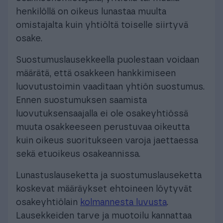
henkilöllä on oikeus lunastaa muulta
omistajalta kuin yhtiöltä toiselle siirtyvä
osake.
Suostumuslausekkeella puolestaan voidaan
määrätä, että osakkeen hankkimiseen
luovutustoimin vaaditaan yhtiön suostumus.
Ennen suostumuksen saamista
luovutuksensaajalla ei ole osakeyhtiössä
muuta osakkeeseen perustuvaa oikeutta
kuin oikeus suoritukseen varoja jaettaessa
sekä etuoikeus osakeannissa.
Lunastuslauseketta ja suostumuslauseketta
koskevat määräykset ehtoineen löytyvät
osakeyhtiölain
kolmannesta luvusta
.
Lausekkeiden tarve ja muotoilu kannattaa