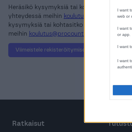
Heräsikö kysymyksiä tai kohtasitko ongelma
I want t
yhteydessä meihin
koulutus@procountor.c
web or d
kysymyksiä tai kohtasitko ongelman? Älä ep
I want t
meihin
koulutus@procountor.com
.
or app.
I want t
viimeistele rekisteröitymisesi
I want t
authenti
Ratkaisut
Tutustu