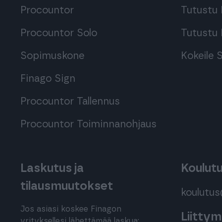
Procountor
Tutustu 
Procountor Solo
Tutustu 
Sopimuskone
Kokeile
Finago Sign
Procountor Tallennus
Procountor Toiminnanohjaus
Laskutus ja
Koulut
tilausmuutokset
koulutu
Jos asiasi koskee Finagon
Liitty
yrityksellesi lähettämää laskua: