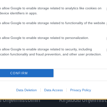
n? Älä epäröi olla
o allow Google to enable storage related to analytics like cookies on
om
.Heräsikö
evice identifiers in apps.
äröi olla yhteydessä
o allow Google to enable storage related to functionality of the website
o allow Google to enable storage related to personalization.
o allow Google to enable storage related to security, including
cation functionality and fraud prevention, and other user protection.
CONFIRM
Data Deletion
Data Access
Privacy Policy
 ohjelmistoihin
Kirjaudu ohjelmist