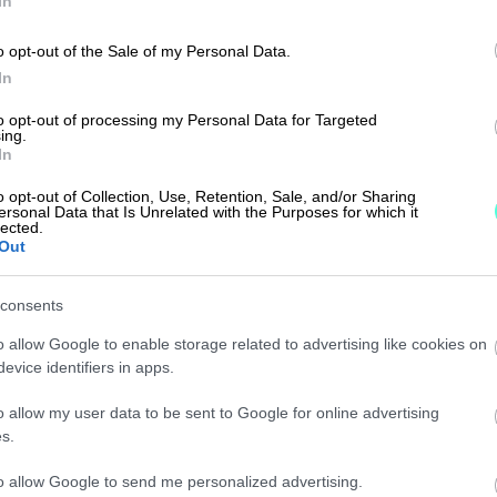
In
o opt-out of the Sale of my Personal Data.
o ennen kuin syvempi
In
to opt-out of processing my Personal Data for Targeted
ing.
fox.
In
o opt-out of Collection, Use, Retention, Sale, and/or Sharing
ersonal Data that Is Unrelated with the Purposes for which it
lected.
 tutustumisen
Out
yttöön
. Katsominen
consents
alle ja kirjautunut
o allow Google to enable storage related to advertising like cookies on
evice identifiers in apps.
o allow my user data to be sent to Google for online advertising
lle
Finago
s.
keen takaa.
to allow Google to send me personalized advertising.