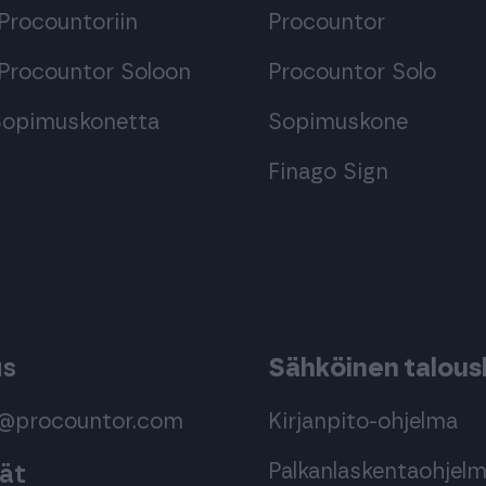
Procountoriin
Procountor
Procountor Soloon
Procountor Solo
 Sopimuskonetta
Sopimuskone
Finago Sign
us
Sähköinen taloush
s@procountor.com
Kirjanpito-ohjelma
Palkanlaskentaohjel
mät