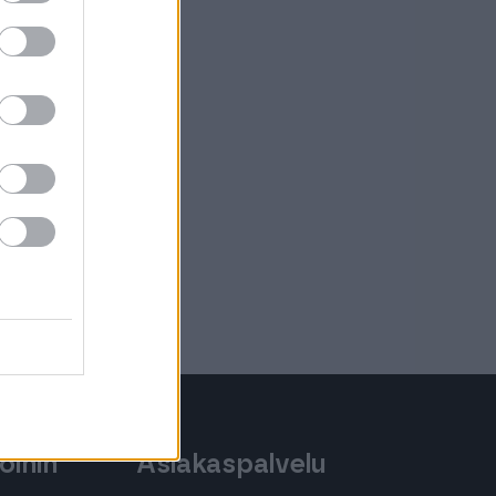
oihin
Asiakaspalvelu