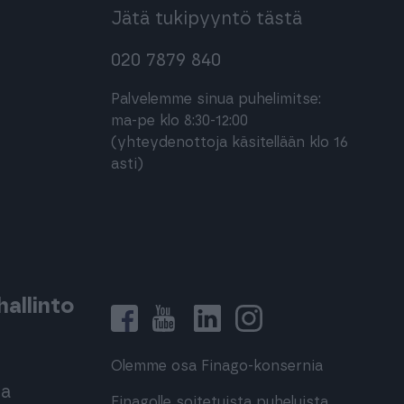
Jätä tukipyyntö tästä
020 7879 840
Palvelemme sinua puhelimitse:
ma-pe klo 8:30-12:00
(yhteydenottoja käsitellään klo 16
asti)
allinto
Olemme osa Finago-konsernia
ma
Finagolle soitetuista puheluista