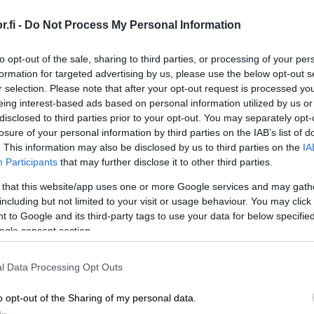
automatisoi taloushallinnon prosesseja.
Ota käyttöösi juristien laatimat, käyttövalmiit
sopimuspohjat
.fi -
Do Not Process My Personal Information
keyhtiöt ja isännöitsijät
Urheiluseurat
to opt-out of the sale, sharing to third parties, or processing of your per
aisratkaisu isännöintialalle.
-30 % kuukausimaksusta urheiluse
formation for targeted advertising by us, please use the below opt-out s
maksuton mobiili!
r selection. Please note that after your opt-out request is processed y
PROCOUNTORIN UUDET OMINAISUUDET
eing interest-based ads based on personal information utilized by us or
okemuksiin Procountorista
Tilitoimistoille
Yhd
disclosed to third parties prior to your opt-out. You may separately opt-
Procountor versiopäivitykset
okemuksiin Procountorista
Tilitoimistoille
Yhd
losure of your personal information by third parties on the IAB’s list of
tulla
. This information may also be disclosed by us to third parties on the
IA
Tiedot Procountorin versiopäivityksistä
Participants
that may further disclose it to other third parties.
-
 that this website/app uses one or more Google services and may gath
including but not limited to your visit or usage behaviour. You may click 
 to Google and its third-party tags to use your data for below specifi
tsitkö itsellesi kirjanpitäjää?
Tutustu tilitoimistoihin
ogle consent section.
l Data Processing Opt Outs
sinulle
o opt-out of the Sharing of my personal data.
n käytössäsi niin